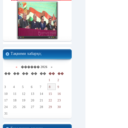
Тақвими хабарҳо;
«
������ 2026 »
��
��
��
��
��
��
��
1
2
3
4
5
6
7
8
9
10
11
12
13
14
15
16
17
18
19
20
21
22
23
24
25
26
27
28
29
30
31