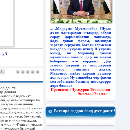
«…Мардуми Муъминобод Шумо
аз ин манзараҳои нотакрор, обҳои
сарду дармонбахши чашмаҳо,
боду ҳавои форам, заминҳои
зархезу серҳосил, боғоти сермеваи
шаҳдбор шукрона кунед. Шукрона
кунед, ки Худованд ҳамаи
тлуб
муъҷизоти оламро дар ин макон
бебаркаш ато кардааст. Дар
замони шуравӣ ва пасошуравӣ
ҷаҳонро гаштаму дидам.
021,
Маконеро пайдо кардан душвор
аст, ки чун Муъминобод чор фасли
сол зебогиҳои бемислу нотакрорро
доро бошад».
арр доштан,
Президенти Ҷумҳурии Тоҷикистон
ар доштан.
Эмомалӣ Раҳмон
р қатори пандемият
нҷӣ, ҷомеаи ҷоҳониро ба
а экстремизми диннӣ
 дар ҷомеа боиси ба миён
Ватанро сидқан бояд дуст дошт !
иқасд ба ҷони шахсиятҳои
лати ва сиёси, бенизомӣ,
изоъи милли мегардад.
ати милли –Пешвои миллат
он муҳтарам Эмомалӣ