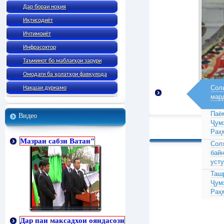
Дар бораи ноҳия
Иқтисодиёт
Ичтимоиёт
Инфрасохтор
Таъминот бо маблағҳои зарури
Омодаги ба ҳолатҳои фавқулода
Соли
Нақшаи дурнамо
мар
Паё
Видео
Ҷум
Раҳ
Мазраи сабзи Ватан"
Сол
бай
усту
Таш
Ҷум
Раҳ
Дар паи максадхои ояндасози