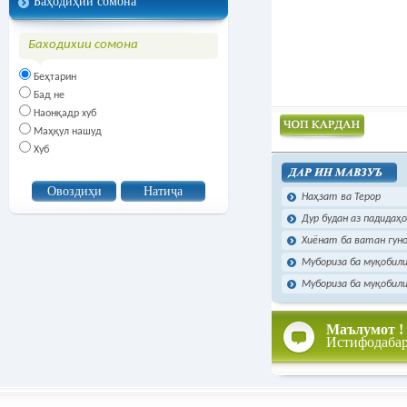
Баҳодиҳии сомона
Баходихии сомона
Беҳтарин
Бад не
Наонқадр хуб
Маҳқул нашуд
Хуб
Чоп намудан
Наҳзат ва Терор
Дур будан аз падидаҳ
Хиёнат ба ватан гун
Мубориза ба муқобили
Мубориза ба муқобили
Маълумот !
Истифодаба