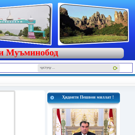
яи Муъминобод
Ҳидояти Пешвои миллат !