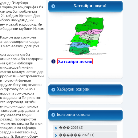
уданд: "Имрӯзҳо
Хатсайри ноҳия!
 ҳарвақта авҷ гирифта ба
наи худ ба проблемаи
21 табдил ёфтааст. Дар
иброз намуданд, ки
ину мазҳаб надоранд. Ин
те ба динни мубини Ислом
 Раҳмон дар созмони
тар, суханрони карда,
ин масъалаҳои доғи рӯз
фҳои асосии ҳизби
ати исломи бо сардории
Хатсайри нохия
ани ҳисси нобоварӣ
афтиқаандозӣ миёни
магон маълум аст,ки дар
террористӣ—экстремистии
и тоҷик чӣ фоҷиаи
мардуми бегуноҳ оғуштаи
Хабарҳои охирин
ар гурезаву бенишон
авассути сомонаҳои
к ва давлати Тоҷикистон
гез мерезанд. Ҳизби
ти исломи дар паноҳи
 махсусан дар давлати
Бойгонии сомона
ату маллати тоҷик
резанд. Террористон
 моил нестанд ва ба ягон
��� 2026 (2)
бераҳмона ва тафриқа
оварда наметавонанд.
������ 2026 (1)
давлатӣ, Ватани ободу