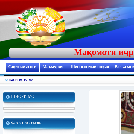
Мақомоти иҷр
Саҳифаи асоси
Маъмурият
Шиносномаи ноҳия
Вазъи мо
Администратор
ШИОРИ МО !
Феҳрести сомона