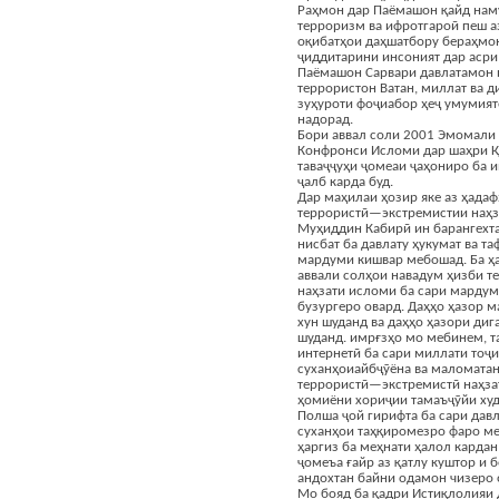
Раҳмон дар Паёмашон қайд нам
терроризм ва ифротгароӣ пеш аз
оқибатҳои даҳшатбору бераҳмо
ҷиддитарини инсоният дар асри 
Паёмашон Сарвари давлатамон 
террористон Ватан, миллат ва д
зуҳуроти фоҷиабор ҳеҷ умумия
надорад.
Бори аввал соли 2001 Эмомали
Конфронси Исломи дар шаҳри Қа
таваҷҷуҳи ҷомеаи ҷаҳониро ба 
ҷалб карда буд.
Дар маҳилаи ҳозир яке аз ҳада
террористӣ—экстремистии наҳз
Муҳиддин Кабирӣ ин барангехт
нисбат ба давлату ҳукумат ва т
мардуми кишвар мебошад. Ба ҳа
аввали солҳои навадум ҳизби 
наҳзати исломи ба сари мардум
бузургеро овард. Даҳҳо ҳазор 
хун шуданд ва даҳҳо ҳазори диг
шуданд. имрғзҳо мо мебинем, т
интернетӣ ба сари миллати тоҷи
суханҳоиайбҷӯёна ва маломатан
террористӣ—экстремистӣ наҳза
ҳомиёни хориҷии тамаъҷӯйи худ
Полша ҷой гирифта ба сари давл
суханҳои таҳқиромезро фаро ме
ҳаргиз ба меҳнати ҳалол кардан
ҷомеъа ғайр аз қатлу куштор и 
андохтан байни одамон чизеро 
Мо бояд ба қадри Истиқлолияи 