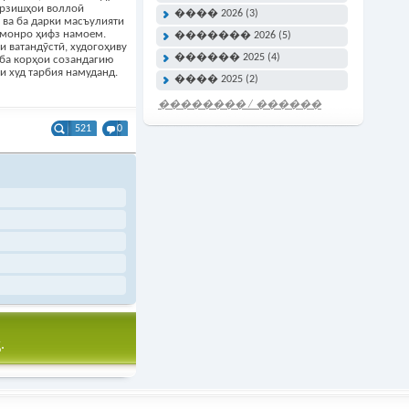
арзишҳои воллоӣ
���� 2026 (3)
ва ба дарки масъулияти
амонро ҳифз намоем.
������� 2026 (5)
и ватандӯстӣ, худогоҳиву
������ 2025 (4)
ба корҳои созандагию
и худ тарбия намуданд.
���� 2025 (2)
�������� / ������
���� �����
521
0
.