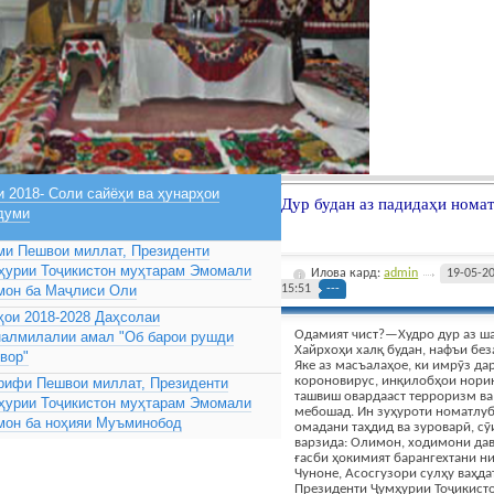
 2018- Соли сайёҳи ва ҳунарҳои
Дур будан аз падидаҳи нома
думи
ми Пешвои миллат, Президенти
ҳурии Тоҷикистон муҳтарам Эмомали
Илова кард:
admin
19-05-2
мон ба Маҷлиси Оли
15:51
---
ҳои 2018-2028 Даҳсолаи
Одамият чист?—Худро дур аз ш
налмилалии амал "Об барои рушди
Хайрхоҳи халқ будан, нафъи без
вор"
Яке аз масъалаҳое, ки имрӯз да
короновирус, инқилобҳои нори
рифи Пешвои миллат, Президенти
ташвиш овардааст терроризм в
ҳурии Тоҷикистон муҳтарам Эмомали
мебошад. Ин зуҳуроти номатлуб
мон ба ноҳияи Муъминобод
омадани таҳдид ва зуроварӣ, сӯ
варзида: Олимон, ходимони дав
ғасби ҳокимият барангехтани н
Чуноне, Асосгузори сулҳу ваҳд
Президенти Ҷумҳурии Тоҷикист