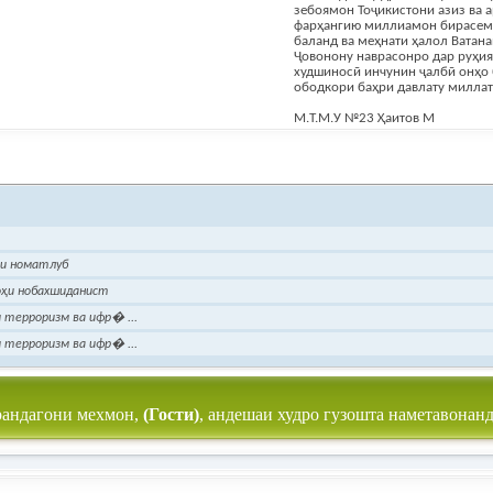
зебоямон Тоҷикистони азиз ва 
фарҳангию миллиамон бирасем 
баланд ва меҳнати ҳалол Ватан
Ҷовонону наврасонро дар руҳия
худшиносӣ инчунин ҷалбӣ онҳо 
ободкори баҳри давлату миллат
М.Т.М.У №23 Ҳаитов М
ои номатлуб
оҳи нобахшиданист
 терроризм ва ифр� ...
 терроризм ва ифр� ...
рандагони мехмон,
(Гости)
, андешаи худро гузошта наметавонанд