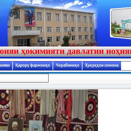
оияи ҳокимияти давлатии ноҳи
лияви
Қарору фармонҳо
Чорабиниҳо
Ҳуқуқҳои сомона