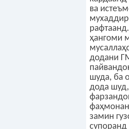
ва истеъ
мухаддир 
рафтаанд.
ҳангоми 
мусаллаҳ
додани Г
пайвандо
шуда, ба
дода шуд,
фарзандо
фаҳмонанд
замин гуз
супоранд 