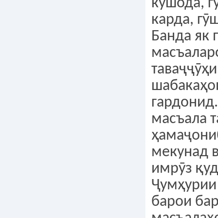
кушода, г
карда, гӯш
Банда як 
масъалар
таваҷҷӯҳи
шабакаҳо
гардонид.
масъала 
ҳамаҷони
мекунад в
имрӯз қуд
Ҷумҳурии
барои ба