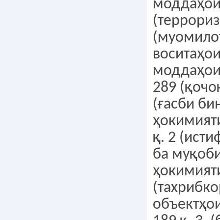
моддаҳои
(террориз
(муомило
воситаҳо
моддаҳои
289 (қочо
(ғасби би
ҳокимияти
қ. 2 (ист
ба муқоб
ҳокимияти
(тахрибко
объектҳои