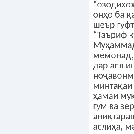
“озодихоҳ
онҳо ба қ
шеър гуф
“Таъриф к
Муҳаммад
мемонад, 
дар асл и
ноҷавонм
минтақаи
ҳамаи му
гум ва зе
аниқтараш
аслиҳа, м