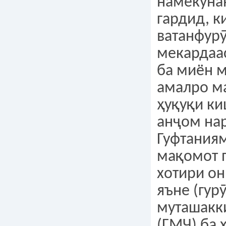
намекуна
гардид, ки
ватанфур
мекардаас
ба миён м
амалро м
ҳуқуқи ки
анҷом на
Гуфтаниям
мақомот п
хотири он
яъне (гур
муташакк
(ГМҶ) ба 