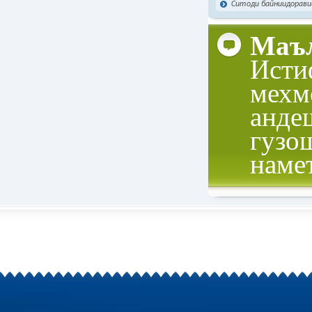
Ситоди байниидорави
Маъл
Исти
мехм
анде
гузо
наме