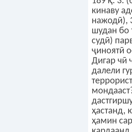
189 қ. 3. 
кинаву ад
нажодӣ), 
шудан бо 
судӣ) пар
ҷиноятӣ о
Дигар чӣ 
далели гу
террорист
мондааст
дастгирш
ҳастанд, 
ҳамин са
кардаанд 