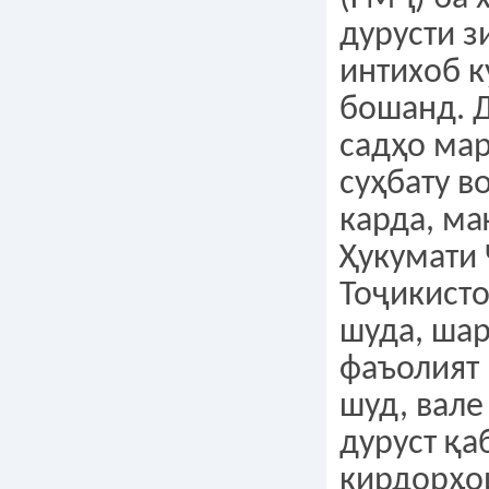
дурусти з
интихоб 
бошанд. 
садҳо мар
суҳбату в
карда, м
Ҳукумати
Тоҷикист
шуда, шар
фаъолият
шуд, вале
дуруст қа
кирдорҳо