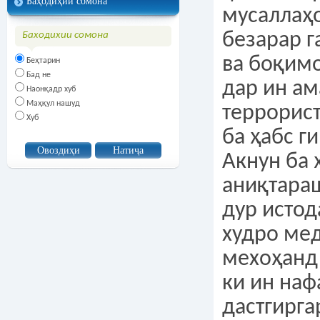
Баҳодиҳии сомона
мусаллаҳ
безарар 
Баходихии сомона
ва боқимо
Беҳтарин
Бад не
дар ин ам
Наонқадр хуб
Маҳқул нашуд
террорист
Хуб
ба ҳабс г
Акнун ба 
аниқтараш
дур истод
худро ме
мехоҳанд 
ки ин на
дастгирга