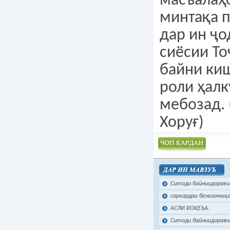
масъалаҳ
минтақа п
дар ин ҷо
сиёсии То
байни ки
роли ҳал
мебозад. 
Хоруғ)
Чоп намудан
Ситоди байниидорави
саркардаи бенизомиҳ
АСЛИ ВОҚЕЪА.
Ситоди байниидорави