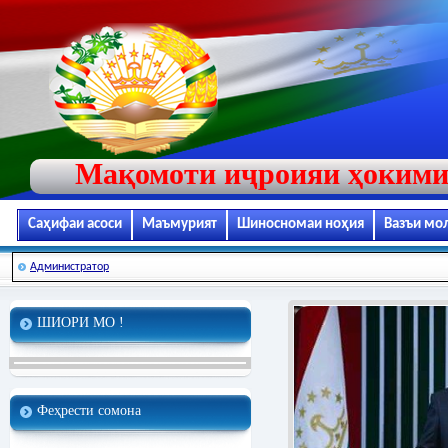
Мақомоти иҷроияи ҳокими
Саҳифаи асоси
Маъмурият
Шиносномаи ноҳия
Вазъи мо
Администратор
ШИОРИ МО !
Феҳрести сомона