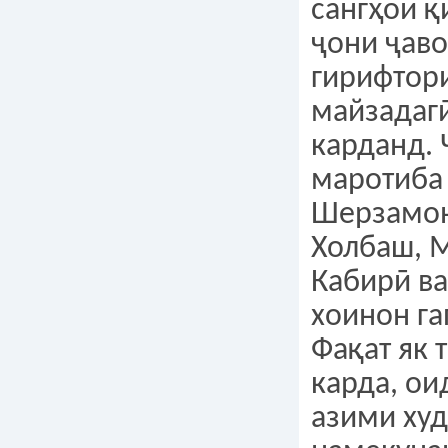
сангҳои қ
ҷони ҷаво
гирифтор
майзадагӣ
карданд. 
маротиба
Шерзамон
Холбаш, 
Кабирӣ ва
хоинон га
Фақат як 
карда, ои
азими худ