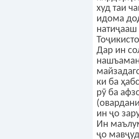
худ таи ч
идома до
натиҷааш 
Тоҷикисто
Дар ин со
нашъаман
майзадаго
ки ба ҳаб
рӯ ба афз
(овардани
ин ҷо зар
Ин маълу
ҷо мавҷуд