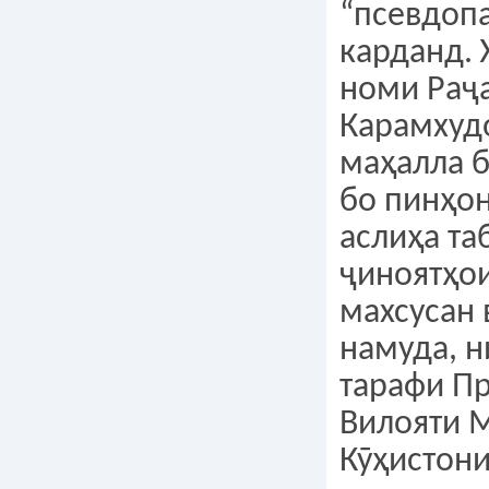
“псевдопа
карданд. 
номи Раҷ
Карамхудо
маҳалла б
бо пинҳон
аслиҳа та
ҷиноятҳо
махсусан 
намуда, н
тарафи П
Вилояти 
Кӯҳистон