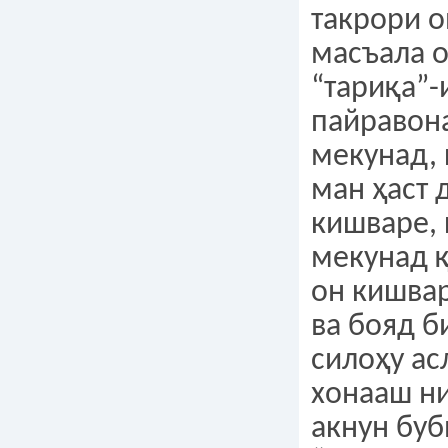
такрори о
масъала о
“тариқа”-
пайравон
мекунад, 
ман ҳаст 
кишваре, 
мекунад 
он кишвар
ва бояд б
силоҳу ас
хонааш ни
акнун буб