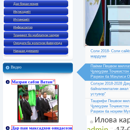
Дар бораи ноҳия
Иқтисодиёт
Ичтимоиёт
Инфрасохтор
Таъминот бо маблағҳои зарури
Омодаги ба ҳолатҳои фавқулода
Соли 2018- Соли сайё
Нақшаи дурнамо
мардуми
Паёми Пешвои миллат
Видео
Ҷумҳурии Тоҷикистон
Раҳмон ба Маҷлиси 
Мазраи сабзи Ватан"
Солҳои 2018-2028 Да
байналмилалии амал 
устувор"
Ташрифи Пешвои милл
Ҷумҳурии Тоҷикистон
Раҳмон ба ноҳияи Му
Илова кар
Дар паи максадхои ояндасози