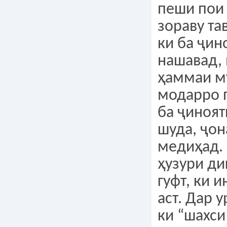
пеши пои
зораву та
ки ба ҷин
нашавад, 
ҳаммаи м
модарро 
ба ҷиноя
шуда, ҷон
медиҳад.
ҳузури ди
гуфт, ки и
аст. Дар 
ки “шахси