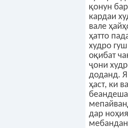
қонун ба
кардаи ху
вале ҳайҳ
ҳатто пад
худро гуш
оқибат ч
ҷони худр
доданд. 
ҳаст, ки в
беандеша
мепайван
дар ноҳи
мебандан