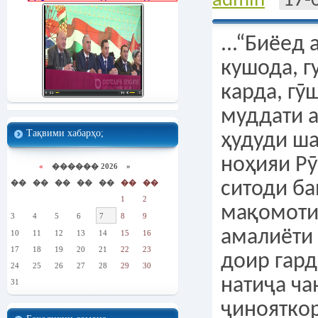
admin
17-
...“Биёед
кушода, г
карда, гӯш
муддати а
Тақвими хабарҳо;
ҳудуди ша
ноҳияи Р
«
������ 2026 »
��
��
��
��
��
��
��
ситоди б
1
2
мақомоти
3
4
5
6
7
8
9
амалиёти
10
11
12
13
14
15
16
17
18
19
20
21
22
23
доир гард
24
25
26
27
28
29
30
натиҷа ча
31
ҷиноятко