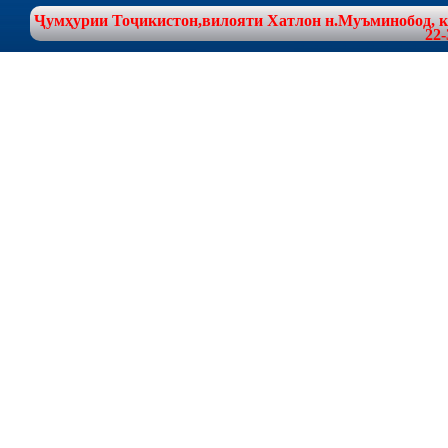
Ҷумҳурии Тоҷикистон,вилояти Хатлон н.Муъминобод, куч
22-