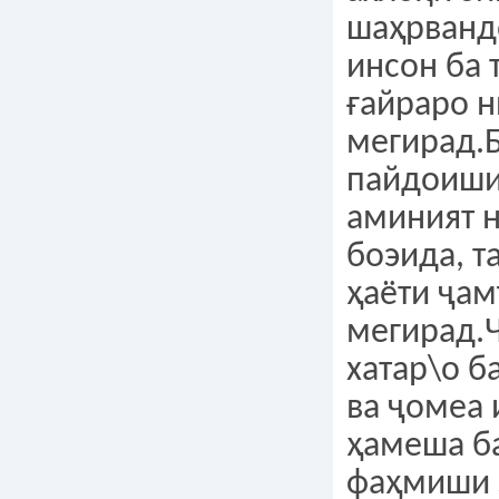
шаҳрванд
инсон ба 
ғайраро н
мегирад.
пайдоиши 
аминият 
боэида, 
ҳаёти ҷа
мегирад.
хатар\о б
ва ҷомеа
ҳамеша ба
фаҳмиши 