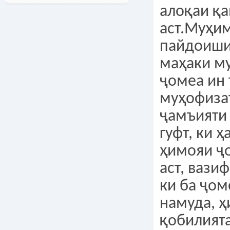
алоқаи қа
аст.Муҳи
пайдоиши
маҳаки м
ҷомеа ин 
муҳофиза
ҷамъияти 
гуфт, ки ҳ
ҳимояи ҷ
аст, вази
ки ба ҷом
намуда, 
қобилият