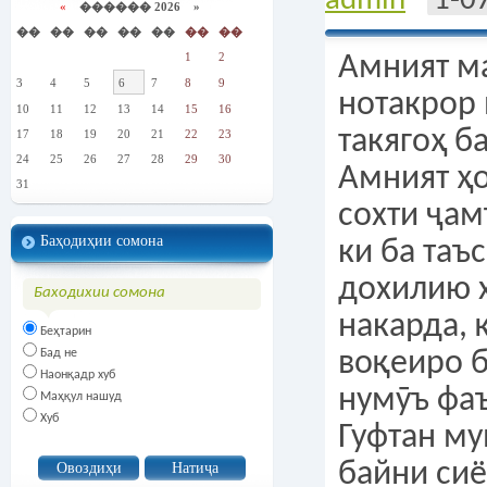
admin
1-0
«
������ 2026 »
��
��
��
��
��
��
��
1
2
Амният м
3
4
5
6
7
8
9
нотакрор 
10
11
12
13
14
15
16
такягоҳ б
17
18
19
20
21
22
23
24
25
26
27
28
29
30
Амният ҳо
31
сохти ҷа
Баҳодиҳии сомона
ки ба таъ
дохилию 
Баходихии сомона
накарда, 
Беҳтарин
Бад не
воқеиро 
Наонқадр хуб
нумӯъ фа
Маҳқул нашуд
Хуб
Гуфтан му
байни сиё