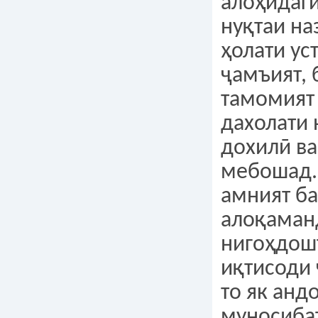
алоҳидаг
нуқтаи на
ҳолати ус
ҷамъият, 
тамомият 
дахолати
дохилӣ ва
мебошад.
амният ба
алоқаман
нигоҳдош
иқтисоди 
то як анд
муносиба