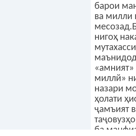
барои ма
ва милли
месозад.Б
нигоҳ нак
мутахасси
маънидод
«амният»
миллй» ни
назари мо
ҳолати ҳи
ҷамъият в
таҷовузҳ
ба манфи