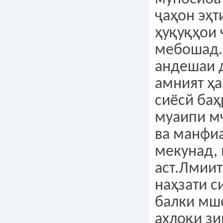
ҷаҳон эҳт
ҳуқуқҳои 
мебошад.
андешаи д
амният ҳ
сиёсй баҳ
муаипи м
ва манфи
мекунад,
аст.Лмиит
наҳзати с
балки мш
ахлоқи з