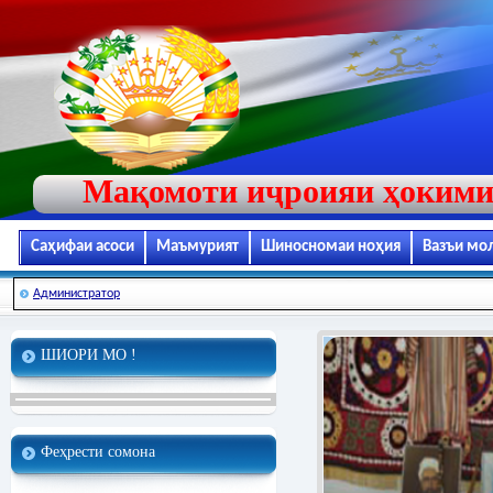
Мақомоти иҷроияи ҳокими
Саҳифаи асоси
Маъмурият
Шиносномаи ноҳия
Вазъи мо
Администратор
ШИОРИ МО !
Феҳрести сомона