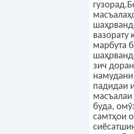
гузорад.
масъалаҳ
шаҳрвандо
вазорату 
марбута б
шаҳрванд
зич доран
намудани
падидаи 
масъалаи
буда, ом
самтҳои о
сиёсатшин