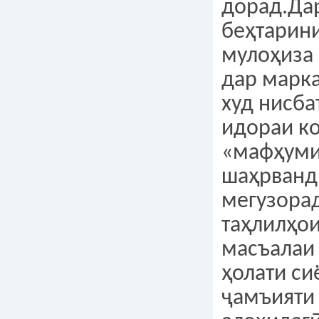
дорад.Дар
беҳтарини
мулоҳиза 
дар марк
худ нисба
идораи к
«мафҳуми
шаҳрванд
мегузора
таҳлилҳои
масъалаи 
ҳолати си
ҷамъияти 