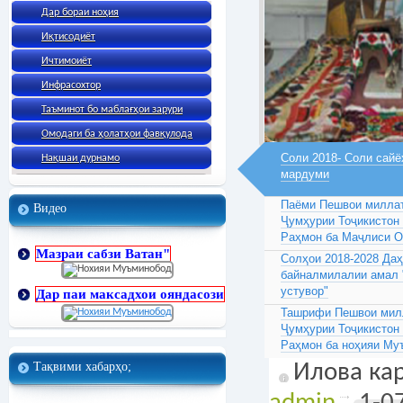
Дар бораи ноҳия
Иқтисодиёт
Ичтимоиёт
Инфрасохтор
Таъминот бо маблағҳои зарури
Омодаги ба ҳолатҳои фавқулода
Соли 2018- Соли сайё
Нақшаи дурнамо
мардуми
Паёми Пешвои миллат
Видео
Ҷумҳурии Тоҷикистон
Раҳмон ба Маҷлиси 
Мазраи сабзи Ватан"
Солҳои 2018-2028 Да
байналмилалии амал 
устувор"
Дар паи максадхои ояндасози
Ташрифи Пешвои милл
Ҷумҳурии Тоҷикистон
Раҳмон ба ноҳияи Му
Тақвими хабарҳо;
Илова кар