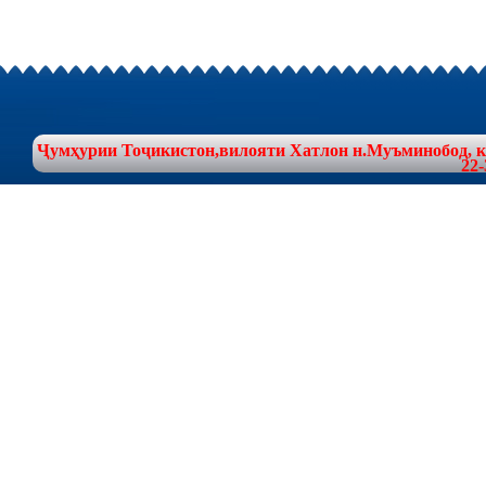
Ҷумҳурии Тоҷикистон,вилояти Хатлон н.Муъминобод, куч
22-