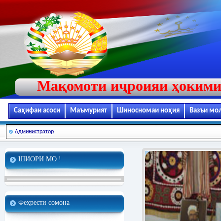
Мақомоти иҷроияи ҳокими
Саҳифаи асоси
Маъмурият
Шиносномаи ноҳия
Вазъи мо
Администратор
ШИОРИ МО !
Феҳрести сомона