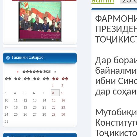
admin
23-
ФАРМОН
ПРЕЗИДЕ
ТОҶИКИС
Тақвими хабарҳо;
Дар бора
байналми
«
������ 2026 »
��
��
��
��
��
��
��
ибни Син
1
2
дар соҳаи
3
4
5
6
7
8
9
10
11
12
13
14
15
16
17
18
19
20
21
22
23
Мутобиқи
24
25
26
27
28
29
30
Конститу
31
Тоҷикисто