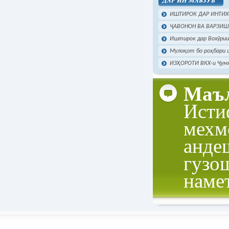
ИШТИРОК ДАР ИНТИХО
ҶАВОНОН ВА ВАРЗИШ 
Иштирок дар Вохӯрии 
Мулоқот бо роҳбари ш
ИЗҲОРОТИ ВКХ-и Ҷумҳу
Маъл
Исти
мехм
анде
гузо
наме