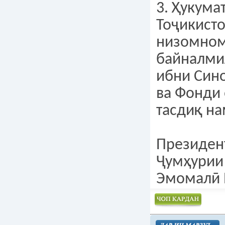
3. Ҳукума
Тоҷикист
низомном
байналми
ибни Сино
ва Фонди 
тасдиқ на
Президен
Ҷумҳурии
Эмомалӣ 
Чоп намудан