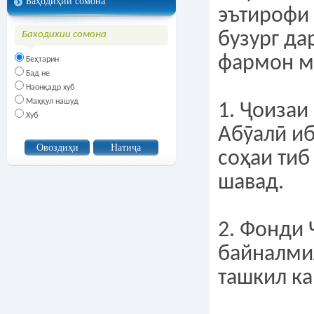
Баҳодиҳии сомона
эътирофи
бузург да
Баходихии сомона
фармон м
Беҳтарин
Бад не
Наонқадр хуб
Маҳқул нашуд
1. Ҷоиза
Хуб
Абӯалӣ и
соҳаи тиб
шавад.
2. Фонди 
байналми
ташкил ка