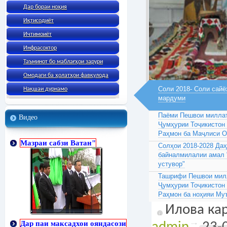
Дар бораи ноҳия
Иқтисодиёт
Ичтимоиёт
Инфрасохтор
Таъминот бо маблағҳои зарури
Омодаги ба ҳолатҳои фавқулода
Соли 2018- Соли сайё
Нақшаи дурнамо
мардуми
Паёми Пешвои миллат
Видео
Ҷумҳурии Тоҷикистон
Раҳмон ба Маҷлиси 
Мазраи сабзи Ватан"
Солҳои 2018-2028 Да
байналмилалии амал 
устувор"
Ташрифи Пешвои милл
Ҷумҳурии Тоҷикистон
Раҳмон ба ноҳияи Му
Илова кар
Дар паи максадхои ояндасози