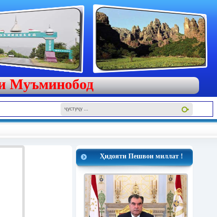
яи Муъминобод
Ҳидояти Пешвои миллат !