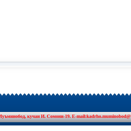
минобод, кучаи И. Сомони-19. E-mail:kadrho.muminobod@khat