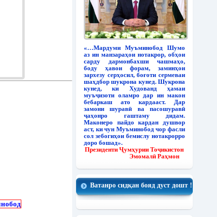
«…Мардуми Муъминобод Шумо
аз ин манзараҳои нотакрор, обҳои
сарду дармонбахши чашмаҳо,
боду ҳавои форам, заминҳои
зархезу серҳосил, боғоти сермеваи
шаҳдбор шукрона кунед. Шукрона
кунед, ки Худованд ҳамаи
муъҷизоти оламро дар ин макон
бебаркаш ато кардааст. Дар
замони шуравӣ ва пасошуравӣ
ҷаҳонро гаштаму дидам.
Маконеро пайдо кардан душвор
аст, ки чун Муъминобод чор фасли
сол зебогиҳои бемислу нотакрорро
доро бошад».
Президенти Ҷумҳурии Тоҷикистон
Эмомалӣ Раҳмон
Ватанро сидқан бояд дуст дошт !
инобод