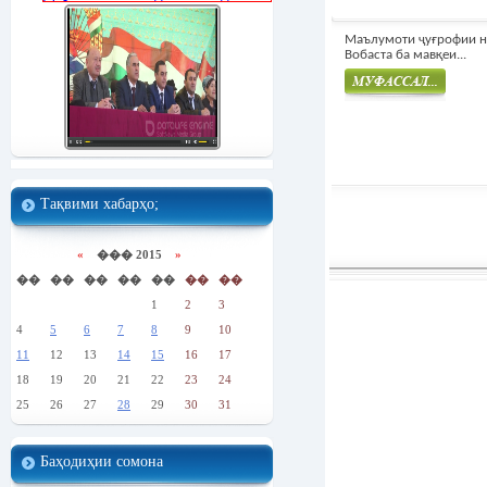
Маълумоти ҷуғрофии н
Вобаста ба мавқеи...
Муфасал
Тақвими хабарҳо;
«
��� 2015
»
��
��
��
��
��
��
��
1
2
3
4
5
6
7
8
9
10
11
12
13
14
15
16
17
18
19
20
21
22
23
24
25
26
27
28
29
30
31
Баҳодиҳии сомона