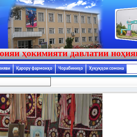
оияи ҳокимияти давлатии ноҳи
лияви
Қарору фармонҳо
Чорабиниҳо
Ҳуқуқҳои сомона