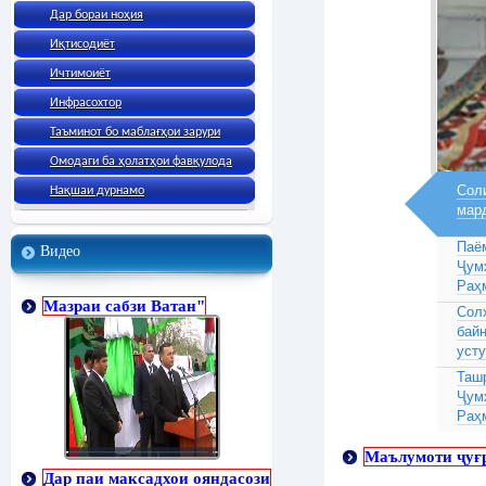
Дар бораи ноҳия
Иқтисодиёт
Ичтимоиёт
Инфрасохтор
Таъминот бо маблағҳои зарури
Омодаги ба ҳолатҳои фавқулода
Соли
Нақшаи дурнамо
мар
Паё
Видео
Ҷум
Раҳ
Мазраи сабзи Ватан"
Сол
бай
усту
Таш
Ҷум
Раҳ
Маълумоти ҷуғ
Дар паи максадхои ояндасози