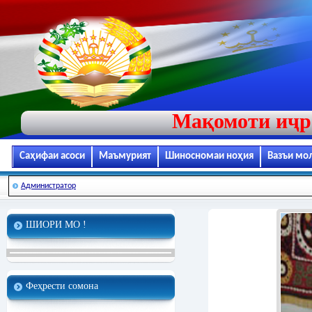
Мақомоти иҷр
Саҳифаи асоси
Маъмурият
Шиносномаи ноҳия
Вазъи мо
Администратор
ШИОРИ МО !
Феҳрести сомона