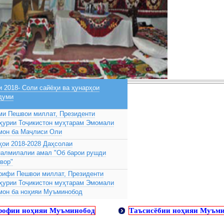
 2018- Соли сайёҳи ва ҳунарҳои
думи
ми Пешвои миллат, Президенти
ҳурии Тоҷикистон муҳтарам Эмомали
мон ба Маҷлиси Оли
ҳои 2018-2028 Даҳсолаи
налмилалии амал "Об барои рушди
вор"
рифи Пешвои миллат, Президенти
ҳурии Тоҷикистон муҳтарам Эмомали
мон ба ноҳияи Муъминобод
рофии ноҳияи Муъминобод
Таъсисёбии ноҳияи Муъм