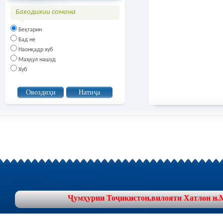
Баходихии сомона
Беҳтарин
Бад не
Наонқадр хуб
Маҳқул нашуд
Хуб
Ҷумҳурии Тоҷикистон,вилояти Хатлон н.Муъ