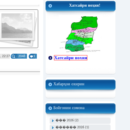
Хатсайри ноҳия!
, 22:27
2048
1
Хатсайри нохия
Хабарҳои охирин
Бойгонии сомона
��� 2026 (2)
������ 2026 (1)