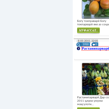
Боғу токправарӣ Боғу
токпарварӣ яке аз соҳаҳ
Муфасал
6-05-2015, 22:05
1950
0
Растанипарвар
Растанипарварӣ Дар с
2011 ҳаҷми умуми
маҳсулоти...