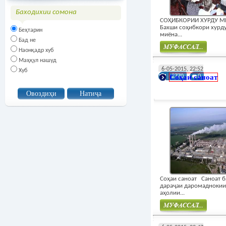
Баходихии сомона
СОҲИБКОРИИ ХУРДУ М
Бахши соҳибкори хурд
Беҳтарин
миёна...
Бад не
Наонқадр хуб
Маҳқул нашуд
Муфасал
6-05-2015, 22:52
Хуб
Соҳаи саноат
2770
0
Соҳаи саноат Саноат б
дараҷаи даромаднокии
аҳолии...
Муфасал