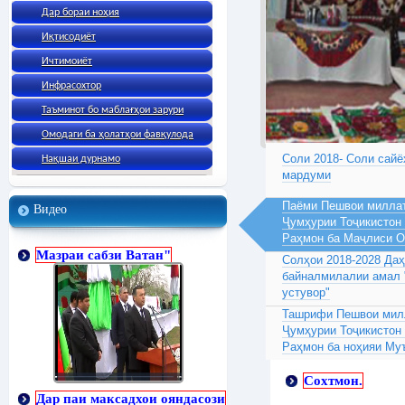
Дар бораи ноҳия
Иқтисодиёт
Ичтимоиёт
Инфрасохтор
Таъминот бо маблағҳои зарури
Омодаги ба ҳолатҳои фавқулода
Соли 2018- Соли сайё
Нақшаи дурнамо
мардуми
Паёми Пешвои миллат
Видео
Ҷумҳурии Тоҷикистон
Раҳмон ба Маҷлиси 
Мазраи сабзи Ватан"
Солҳои 2018-2028 Да
байналмилалии амал 
устувор"
Ташрифи Пешвои милл
Ҷумҳурии Тоҷикистон
Раҳмон ба ноҳияи Му
Сохтмон.
Дар паи максадхои ояндасози