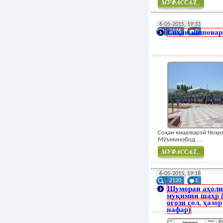
Муфасал
6-05-2015, 19:33
Соҳаи кишовар
3176
0
Соҳаи кишоварзӣ Ноҳи
Мӯъминобод ...
Муфасал
6-05-2015, 19:18
2120
1
Шумораи аҳол
муқимии шаҳр 
оғози сол, ҳазор
нафар)