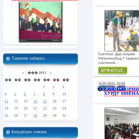
Сохтмон. Дар ноҳияи
Тақвими хабарҳо;
Мӯъминобод 7 ташкил
сохтмонӣ...
«
��� 2015
»
��
��
��
��
��
��
��
Муфасал
6-05-2015, 22:56
1
2
3
СОҲИБКОРИИ
1959
0
ХУРДУ МИЁНА
4
5
6
7
8
9
10
11
12
13
14
15
16
17
18
19
20
21
22
23
24
25
26
27
28
29
30
31
Баҳодиҳии сомона