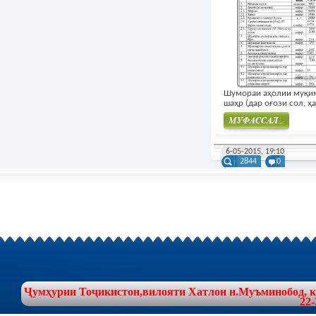
Шумораи аҳолии муқи
шаҳр (дар оғози сол, ҳа
Муфасал
6-05-2015, 19:10
2844
0
Ҷумҳурии Тоҷикистон,вилояти Хатлон н.Муъминобод, куч
22-