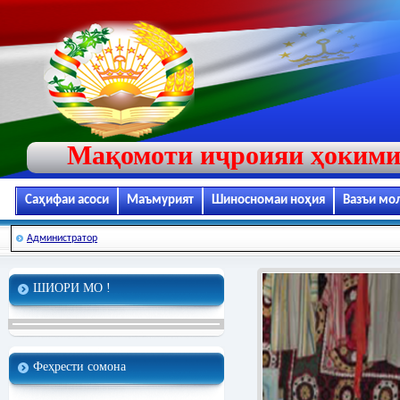
Мақомоти иҷроияи ҳокими
Саҳифаи асоси
Маъмурият
Шиносномаи ноҳия
Вазъи мо
Администратор
ШИОРИ МО !
Феҳрести сомона