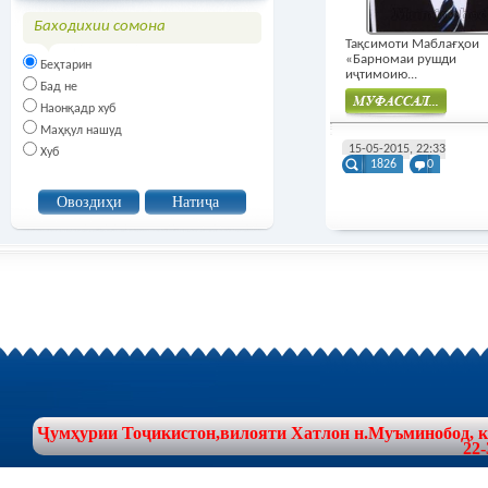
Баходихии сомона
Тақсимоти Маблағҳои
«Барномаи рушди
Беҳтарин
иҷтимоию...
Бад не
Наонқадр хуб
Маҳқул нашуд
Муфасал
15-05-2015, 22:33
Хуб
1826
0
Ҷумҳурии Тоҷикистон,вилояти Хатлон н.Муъминобод, куч
22-