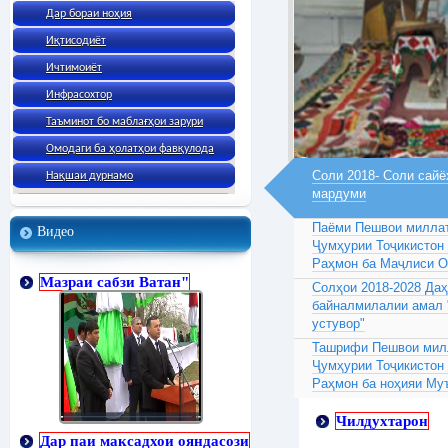
Дар бораи ноҳия
Иқтисодиёт
Ичтимоиёт
Инфрасохтор
Таъминот бо маблағҳои зарури
Омодаги ба ҳолатҳои фавқулода
Соли 2018- Соли сайё
Нақшаи дурнамо
мардуми
Паёми Пешвои миллат
Видео
Ҷумҳурии Тоҷикистон
Раҳмон ба Маҷлиси 
Мазраи сабзи Ватан"
Солҳои 2018-2028 Да
байналмилалии амал 
устувор"
Ташрифи Пешвои милл
Ҷумҳурии Тоҷикистон
Раҳмон ба ноҳияи Му
Чилдухтарон
Дар паи максадхои ояндасози