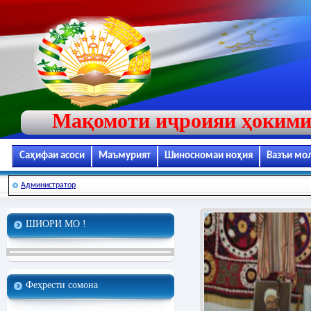
Мақомоти иҷроияи ҳокими
Саҳифаи асоси
Маъмурият
Шиносномаи ноҳия
Вазъи мо
Администратор
ШИОРИ МО !
Феҳрести сомона