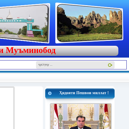
яи Муъминобод
Ҳидояти Пешвои миллат !