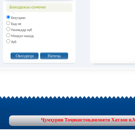
Баходихии сомона
Беҳтарин
Бад не
Наонқадр хуб
Маҳқул нашуд
Хуб
Ҷумҳурии Тоҷикистон,вилояти Хатлон н.Муъ