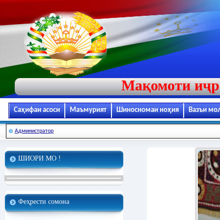
Мақомоти иҷр
Саҳифаи асоси
Маъмурият
Шиносномаи ноҳия
Вазъи мо
Администратор
ШИОРИ МО !
Феҳрести сомона