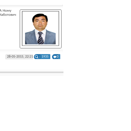
 А Ному
Наботович
28-05-2015, 22:21
1935
0