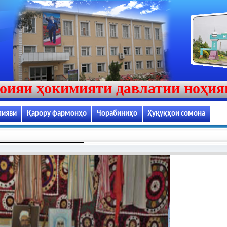
оияи ҳокимияти давлатии ноҳи
лияви
Қарору фармонҳо
Чорабиниҳо
Ҳуқуқҳои сомона