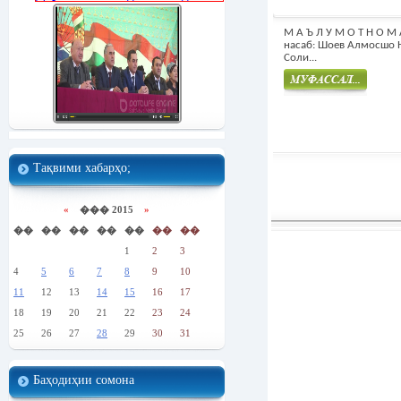
М А Ъ Л У М О Т Н О М
насаб: Шоев Алмосшо 
Соли...
Муфасал
Тақвими хабарҳо;
«
��� 2015
»
��
��
��
��
��
��
��
1
2
3
4
5
6
7
8
9
10
11
12
13
14
15
16
17
18
19
20
21
22
23
24
25
26
27
28
29
30
31
Баҳодиҳии сомона