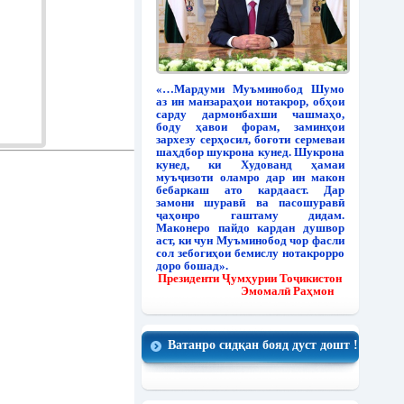
«…Мардуми Муъминобод Шумо
аз ин манзараҳои нотакрор, обҳои
сарду дармонбахши чашмаҳо,
боду ҳавои форам, заминҳои
зархезу серҳосил, боғоти сермеваи
шаҳдбор шукрона кунед. Шукрона
кунед, ки Худованд ҳамаи
муъҷизоти оламро дар ин макон
бебаркаш ато кардааст. Дар
замони шуравӣ ва пасошуравӣ
ҷаҳонро гаштаму дидам.
Маконеро пайдо кардан душвор
аст, ки чун Муъминобод чор фасли
сол зебогиҳои бемислу нотакрорро
доро бошад».
Президенти Ҷумҳурии Тоҷикистон
Эмомалӣ Раҳмон
Ватанро сидқан бояд дуст дошт !