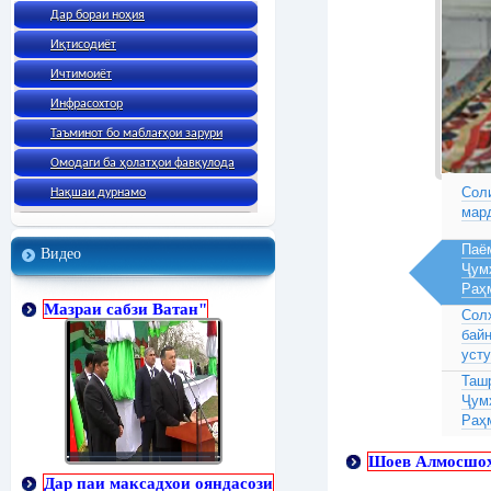
Дар бораи ноҳия
Иқтисодиёт
Ичтимоиёт
Инфрасохтор
Таъминот бо маблағҳои зарури
Омодаги ба ҳолатҳои фавқулода
Соли
Нақшаи дурнамо
мар
Паё
Видео
Ҷум
Раҳ
Мазраи сабзи Ватан"
Сол
бай
усту
Таш
Ҷум
Раҳ
Шоев Алмосшоҳ
Дар паи максадхои ояндасози