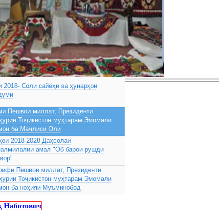
 2018- Соли сайёҳи ва ҳунарҳои
думи
ми Пешвои миллат, Президенти
ҳурии Тоҷикистон муҳтарам Эмомали
мон ба Маҷлиси Оли
ҳои 2018-2028 Даҳсолаи
налмилалии амал "Об барои рушди
вор"
рифи Пешвои миллат, Президенти
ҳурии Тоҷикистон муҳтарам Эмомали
мон ба ноҳияи Муъминобод
 Наботович