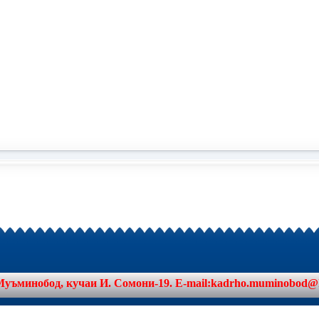
минобод, кучаи И. Сомони-19. E-mail:kadrho.muminobod@khat