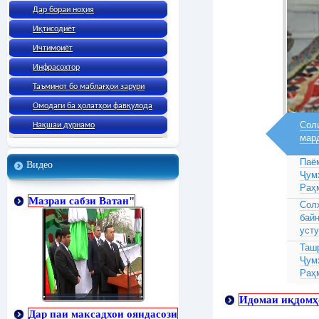
Дар бораи ноҳия
Иқтисодиёт
Ичтимоиёт
Инфрасохтор
Таъминот бо маблағҳои зарури
Омодаги ба ҳолатҳои фавқулода
Соли
Нақшаи дурнамо
мар
Паё
Видео
Ҷум
Раҳ
Мазраи сабзи Ватан"
Сол
бай
усту
Таш
Ҷум
Раҳ
Идомаи иқдомҳо
Дар паи максадхои ояндасози