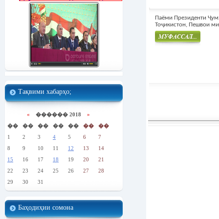
Паёми Президенти Ҷум
Тоҷикистон, Пешвои мил
Муфасал
Тақвими хабарҳо;
«
������ 2018
»
��
��
��
��
��
��
��
1
2
3
4
5
6
7
8
9
10
11
12
13
14
15
16
17
18
19
20
21
22
23
24
25
26
27
28
29
30
31
Баҳодиҳии сомона