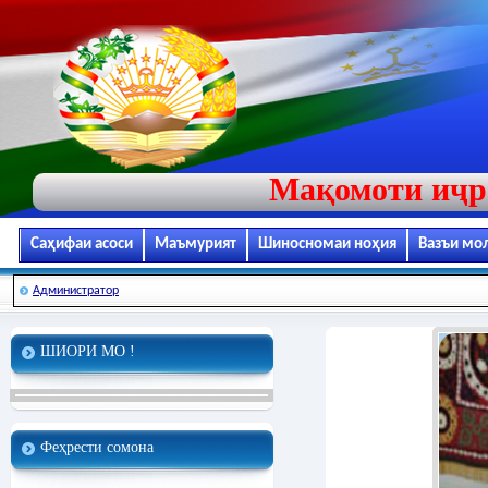
Мақомоти иҷр
Саҳифаи асоси
Маъмурият
Шиносномаи ноҳия
Вазъи мо
Администратор
ШИОРИ МО !
Феҳрести сомона