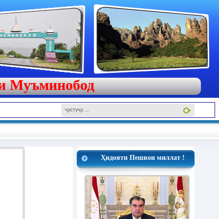
яи Муъминобод
Ҳидояти Пешвои миллат !