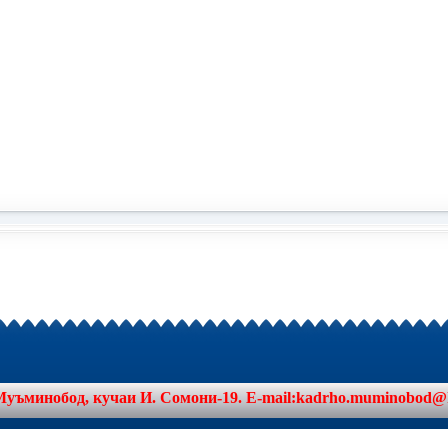
минобод, кучаи И. Сомони-19. E-mail:kadrho.muminobod@khat