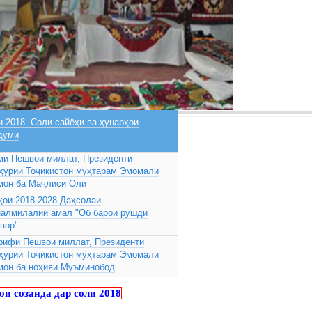
 2018- Соли сайёҳи ва ҳунарҳои
думи
ми Пешвои миллат, Президенти
ҳурии Тоҷикистон муҳтарам Эмомали
мон ба Маҷлиси Оли
ҳои 2018-2028 Даҳсолаи
налмилалии амал "Об барои рушди
вор"
рифи Пешвои миллат, Президенти
ҳурии Тоҷикистон муҳтарам Эмомали
мон ба ноҳияи Муъминобод
и созанда дар соли 2018