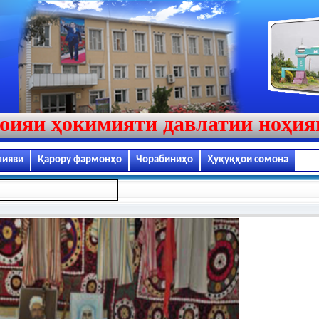
оияи ҳокимияти давлатии ноҳи
лияви
Қарору фармонҳо
Чорабиниҳо
Ҳуқуқҳои сомона