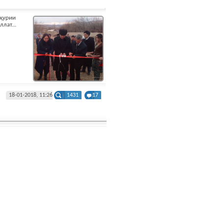
ҳурии
лат...
18-01-2018, 11:26
1431
17