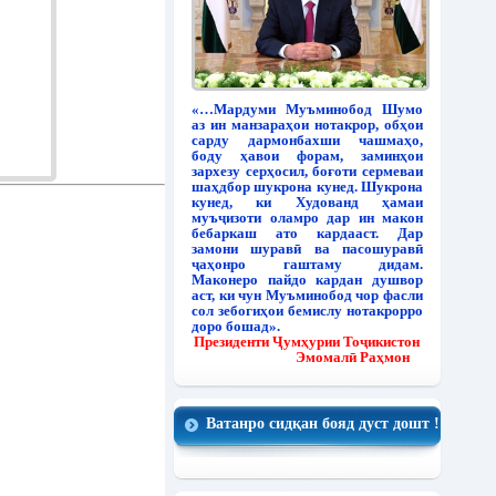
«…Мардуми Муъминобод Шумо
аз ин манзараҳои нотакрор, обҳои
сарду дармонбахши чашмаҳо,
боду ҳавои форам, заминҳои
зархезу серҳосил, боғоти сермеваи
шаҳдбор шукрона кунед. Шукрона
кунед, ки Худованд ҳамаи
муъҷизоти оламро дар ин макон
бебаркаш ато кардааст. Дар
замони шуравӣ ва пасошуравӣ
ҷаҳонро гаштаму дидам.
Маконеро пайдо кардан душвор
аст, ки чун Муъминобод чор фасли
сол зебогиҳои бемислу нотакрорро
доро бошад».
Президенти Ҷумҳурии Тоҷикистон
Эмомалӣ Раҳмон
Ватанро сидқан бояд дуст дошт !