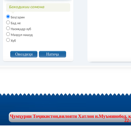
Баходихии сомона
Беҳтарин
Бад не
Наонқадр хуб
Маҳқул нашуд
Хуб
Ҷумҳурии Тоҷикистон,вилояти Хатлон н.Муъминобод, куч
22-