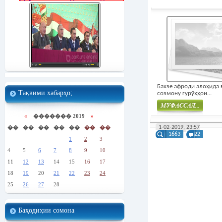
Бахзе афроди алоҳида 
Тақвими хабарҳо;
созмону гурӯҳҳои...
«
������� 2019
»
Муфасал
��
��
��
��
��
��
��
1-02-2019, 23:57
1663
22
1
2
3
4
5
6
7
8
9
10
11
12
13
14
15
16
17
18
19
20
21
22
23
24
25
26
27
28
Баҳодиҳии сомона