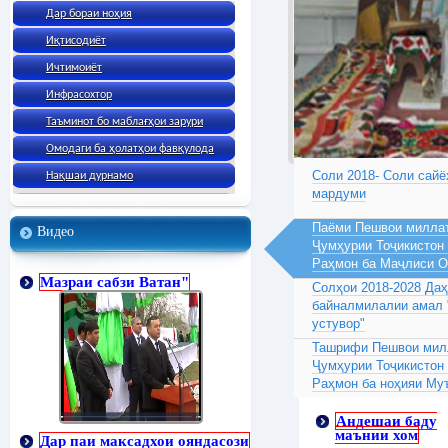
Дар бораи ноҳия
Иқтисодиёт
Ичтимоиёт
Инфрасохтор
Таъминот бо маблағҳои зарури
Омодаги ба ҳолатҳои фавқулода
Соли 2018- Соли сайё
Нақшаи дурнамо
мардуми
Паёми Пешвои миллат
Видео
Ҷумҳурии Тоҷикистон
Раҳмон ба Маҷлиси 
Мазраи сабзи Ватан"
Солҳои 2018-2028 Да
байналмилалии амал 
устувор"
Ташрифи Пешвои милл
Ҷумҳурии Тоҷикистон
Раҳмон ба ноҳияи Му
Андешаи баду
маънии хом
Дар паи максадхои ояндасози