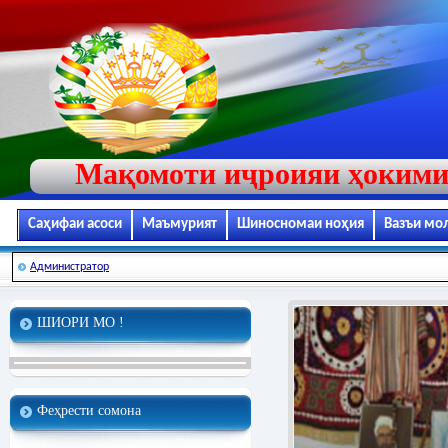
Мақомоти иҷроияи ҳокими
Саҳифаи асоси
Маъмурият
Шиносномаи ноҳия
Вазъи мо
Администратор
ШИОРИ МО !
Феҳрести сомона