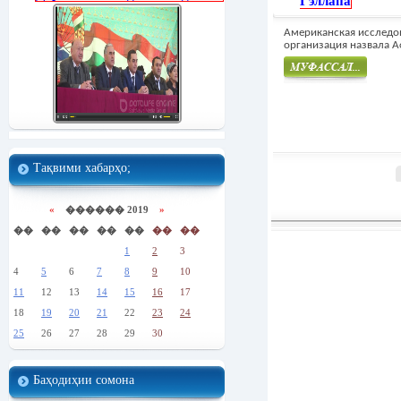
Гэллапа
Американская исследо
организация назвала Аф
Муфасал
Тақвими хабарҳо;
«
������ 2019
»
��
��
��
��
��
��
��
1
2
3
4
5
6
7
8
9
10
11
12
13
14
15
16
17
18
19
20
21
22
23
24
25
26
27
28
29
30
Баҳодиҳии сомона