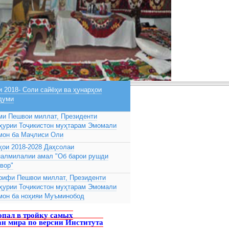
 2018- Соли сайёҳи ва ҳунарҳои
думи
ми Пешвои миллат, Президенти
ҳурии Тоҷикистон муҳтарам Эмомали
мон ба Маҷлиси Оли
ҳои 2018-2028 Даҳсолаи
налмилалии амал "Об барои рушди
вор"
рифи Пешвои миллат, Президенти
ҳурии Тоҷикистон муҳтарам Эмомали
мон ба ноҳияи Муъминобод
пал в тройку самых
ан мира по версии Института