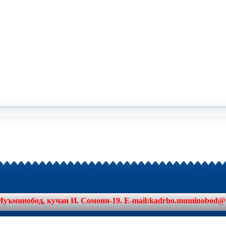
минобод, кучаи И. Сомони-19. E-mail:kadrho.muminobod@khat