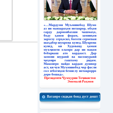
«…Мардуми Муъминобод Шумо
аз ин манзараҳои нотакрор, обҳои
сарду дармонбахши чашмаҳо,
боду ҳавои форам, заминҳои
зархезу серҳосил, боғоти сермеваи
шаҳдбор шукрона кунед. Шукрона
кунед, ки Худованд ҳамаи
муъҷизоти оламро дар ин макон
бебаркаш ато кардааст. Дар
замони шуравӣ ва пасошуравӣ
ҷаҳонро гаштаму дидам.
Маконеро пайдо кардан душвор
аст, ки чун Муъминобод чор фасли
сол зебогиҳои бемислу нотакрорро
доро бошад».
Президенти Ҷумҳурии Тоҷикистон
Эмомалӣ Раҳмон
Ватанро сидқан бояд дуст дошт !