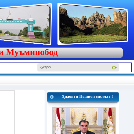
яи Муъминобод
Ҳидояти Пешвои миллат !