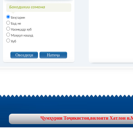
Баходихии сомона
Беҳтарин
Бад не
Наонқадр хуб
Маҳқул нашуд
Хуб
Ҷумҳурии Тоҷикистон,вилояти Хатлон н.Муъ