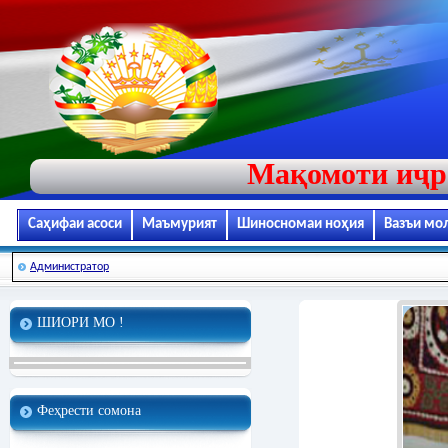
Мақомоти иҷр
Саҳифаи асоси
Маъмурият
Шиносномаи ноҳия
Вазъи мо
Администратор
ШИОРИ МО !
Феҳрести сомона