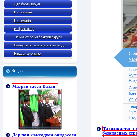
Дар бораи ноҳия
Иқтисодиёт
Ичтимоиёт
Инфрасохтор
Таъминот бо маблағҳои зарури
Омодаги ба ҳолатҳои фавқулода
Соли
Нақшаи дурнамо
мар
Паё
Видео
Ҷум
Раҳ
Мазраи сабзи Ватан"
Сол
бай
усту
Таш
Ҷум
Раҳ
Таджикистан по
безопасных стр
Дар паи максадхои ояндасози