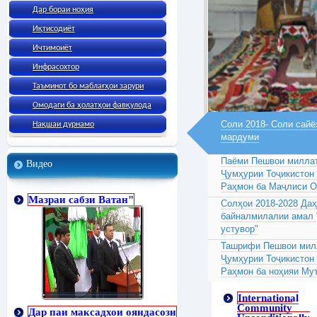
Дар бораи ноҳия
Иқтисодиёт
Ичтимоиёт
Инфрасохтор
Таъминот бо маблағҳои зарури
Омодаги ба ҳолатҳои фавқулода
Соли 2018- Соли сайё
Нақшаи дурнамо
мардуми
Паёми Пешвои миллат
Видео
Ҷумҳурии Тоҷикистон
Раҳмон ба Маҷлиси 
Мазраи сабзи Ватан"
Солҳои 2018-2028 Да
байналмилалии амал 
устувор"
Ташрифи Пешвои милл
Ҷумҳурии Тоҷикистон
Раҳмон ба ноҳияи Му
International
Community
Дар паи максадхои ояндасози