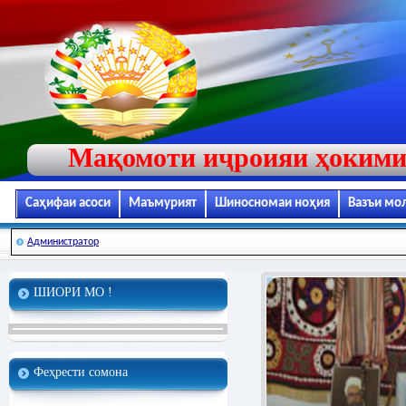
Мақомоти иҷроияи ҳокими
Саҳифаи асоси
Маъмурият
Шиносномаи ноҳия
Вазъи мо
Администратор
ШИОРИ МО !
Феҳрести сомона