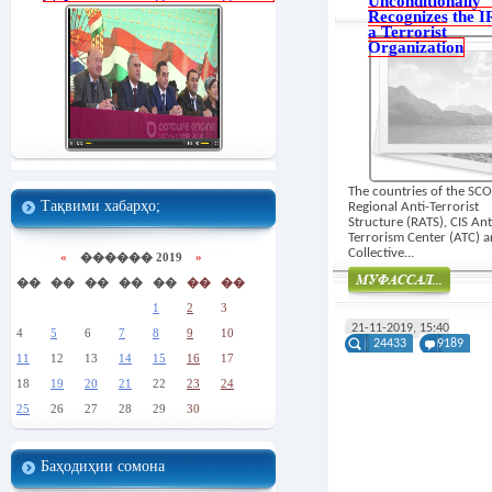
Unconditionally
Recognizes the I
a Terrorist
Organization
The countries of the SCO
Тақвими хабарҳо;
Regional Anti-Terrorist
Structure (RATS), CIS Ant
Terrorism Center (ATC) a
Collective...
«
������ 2019
»
��
��
��
��
��
��
��
1
2
3
Муфасал
21-11-2019, 15:40
4
5
6
7
8
9
10
24433
9189
11
12
13
14
15
16
17
18
19
20
21
22
23
24
25
26
27
28
29
30
Баҳодиҳии сомона