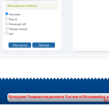
Баходихии сомона
Беҳтарин
Бад не
Наонқадр хуб
Маҳқул нашуд
Хуб
Ҷумҳурии Тоҷикистон,вилояти Хатлон н.Муъминобод, куч
22-