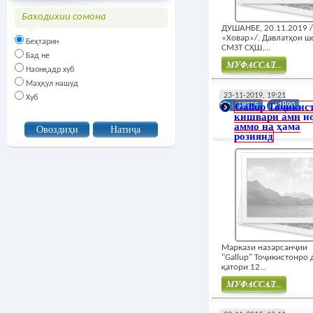
Баходихии сомона
ДУШАНБЕ, 20.11.2019
«Ховар»/. Давлатҳои 
Беҳтарин
СМЗТ СҲШ,...
Бад не
Наонқадр хуб
Маҳқул нашуд
Муфасал
23-11-2019, 19:21
Хуб
Gallup Тоҷикис
19235
1890
кишвари амн н
аммо на ҳама
розиянд
Маркази назарсанҷии
"Gallup" Тоҷикистонро 
қатори 12...
Муфасал