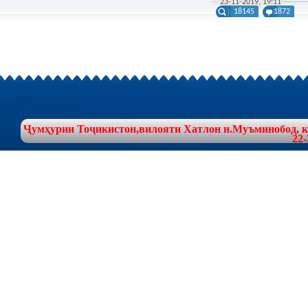
23-11-2019, 19:11
18145
1872
Ҷумҳурии Тоҷикистон,вилояти Хатлон н.Муъминобод, куч
22-