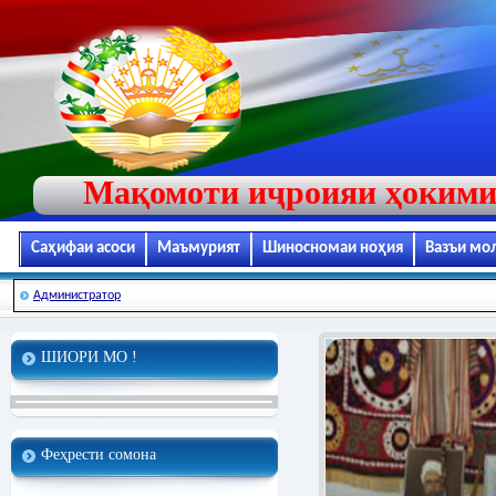
Мақомоти иҷроияи ҳокими
Саҳифаи асоси
Маъмурият
Шиносномаи ноҳия
Вазъи мо
Администратор
ШИОРИ МО !
Феҳрести сомона