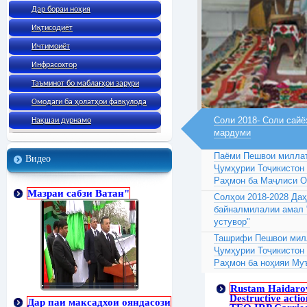
Дар бораи ноҳия
Иқтисодиёт
Ичтимоиёт
Инфрасохтор
Таъминот бо маблағҳои зарури
Омодаги ба ҳолатҳои фавқулода
Соли 2018- Соли сайё
Нақшаи дурнамо
мардуми
Паёми Пешвои миллат
Видео
Ҷумҳурии Тоҷикистон
Раҳмон ба Маҷлиси 
Мазраи сабзи Ватан"
Солҳои 2018-2028 Да
байналмилалии амал 
устувор"
Ташрифи Пешвои милл
Ҷумҳурии Тоҷикистон
Раҳмон ба ноҳияи Му
Rustam Haidaro
Destructive actio
Дар паи максадхои ояндасози