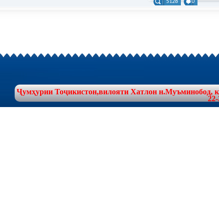
5128
0
Ҷумҳурии Тоҷикистон,вилояти Хатлон н.Муъминобод, куч
22-