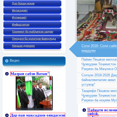
Дар бораи ноҳия
Иқтисодиёт
Ичтимоиёт
Инфрасохтор
Таъминот бо маблағҳои зарури
Омодаги ба ҳолатҳои фавқулода
Соли 2018- Соли сайё
Нақшаи дурнамо
мардуми
Паёми Пешвои миллат
Видео
Ҷумҳурии Тоҷикистон
Раҳмон ба Маҷлиси 
Мазраи сабзи Ватан"
Солҳои 2018-2028 Да
байналмилалии амал 
устувор"
Ташрифи Пешвои милл
Ҷумҳурии Тоҷикистон
Раҳмон ба ноҳияи Му
Табиати ислом
сиёсӣ,
Дар паи максадхои ояндасози