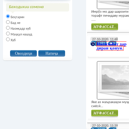
Баходихии сомона
Имрўз мо дар шароити
торафт печидаву мурак
Беҳтарин
.....
Бад не
Наонқадр хуб
Маҳқул нашуд
Муфасал
27-10-2020, 11:48
Хуб
Интихобот дар
9583
0
дираи қонун.
Яке аз маъракаҳои му
сиёсӣ...
Муфасал
27-10-2020, 11:39