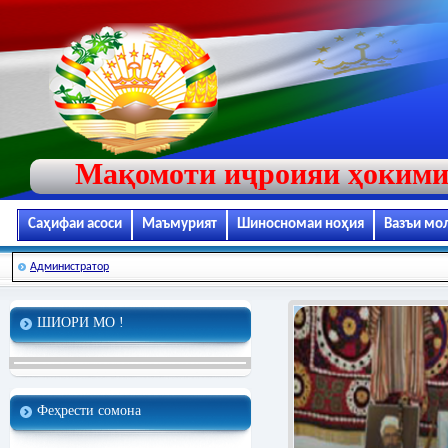
Мақомоти иҷроияи ҳокими
Саҳифаи асоси
Маъмурият
Шиносномаи ноҳия
Вазъи мо
Администратор
ШИОРИ МО !
Феҳрести сомона