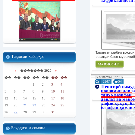
тафриқаандози 
Таълиму тарбия воқеан
Тақвими хабарҳо;
раванди басо мураккаб..
«
������� 2020
»
Муфасал
��
��
��
��
��
��
��
27-10-2020, 11:52
3147
54
1
2
3
4
Пешгирӣ намуд
нооромии давла
5
6
7
8
9
10
11
танҳо вазифаи
12
13
14
15
16
17
18
давлат ва мақо
ҳифзи ҳуқуқ, б
19
20
21
22
23
24
25
вазифаи ҳамаи 
26
27
28
29
30
31
Баҳодиҳии сомона