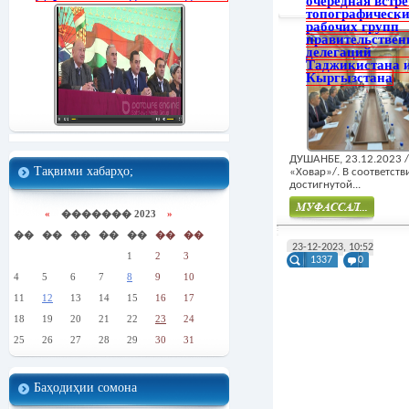
очередная встре
топографическ
рабочих групп
правительстве
делегаций
Таджикистана 
Кыргызстана
ДУШАНБЕ, 23.12.2023 
Тақвими хабарҳо;
«Ховар»/. В соответств
достигнутой...
«
������� 2023
»
��
��
��
��
��
��
��
Муфасал
23-12-2023, 10:52
1
2
3
1337
0
4
5
6
7
8
9
10
11
12
13
14
15
16
17
18
19
20
21
22
23
24
25
26
27
28
29
30
31
Баҳодиҳии сомона