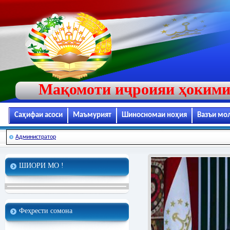
Мақомоти иҷроияи ҳокими
Саҳифаи асоси
Маъмурият
Шиносномаи ноҳия
Вазъи мо
Администратор
ШИОРИ МО !
Феҳрести сомона