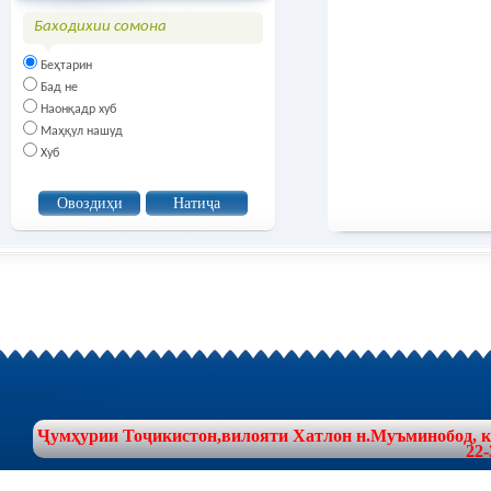
Баходихии сомона
Беҳтарин
Бад не
Наонқадр хуб
Маҳқул нашуд
Хуб
Ҷумҳурии Тоҷикистон,вилояти Хатлон н.Муъминобод, куч
22-