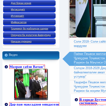
Дар бораи ноҳия
Иқтисодиёт
Ичтимоиёт
Инфрасохтор
Таъминот бо маблағҳои зарури
Омодаги ба ҳолатҳои фавқулода
Соли 2018- Соли сайё
Нақшаи дурнамо
мардуми
Паёми Пешвои миллат
Видео
Ҷумҳурии Тоҷикистон
Раҳмон ба Маҷлиси 
Мазраи сабзи Ватан"
Солҳои 2018-2028 Да
байналмилалии амал 
устувор"
Ташрифи Пешвои милл
Ҷумҳурии Тоҷикистон
Раҳмон ба ноҳияи Му
В городе Бусто
состоялась
Дар паи максадхои ояндасози