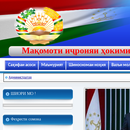
Мақомоти иҷроияи ҳокими
Саҳифаи асоси
Маъмурият
Шиносномаи ноҳия
Вазъи мо
Администратор
ШИОРИ МО !
Феҳрести сомона