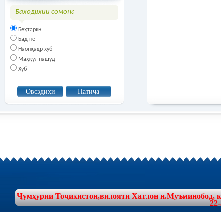
Баходихии сомона
Беҳтарин
Бад не
Наонқадр хуб
Маҳқул нашуд
Хуб
Ҷумҳурии Тоҷикистон,вилояти Хатлон н.Муъминобод, куч
22-