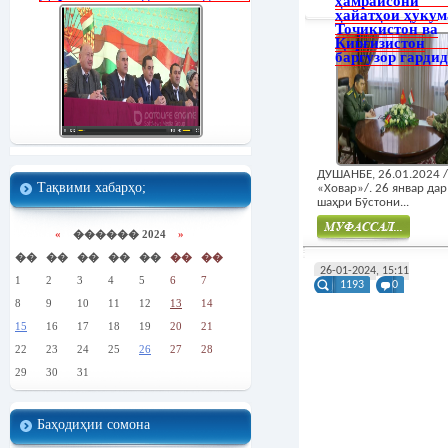
ҳамраисони
ҳайатҳои ҳукум
Тоҷикистон ва
Қирғизистон
баргузор гардид
ДУШАНБЕ, 26.01.2024
Тақвими хабарҳо;
«Ховар»/. 26 январ дар
шаҳри Бӯстони...
«
������ 2024
»
��
��
��
��
��
��
��
Муфасал
26-01-2024, 15:11
1
2
3
4
5
6
7
1193
0
8
9
10
11
12
13
14
15
16
17
18
19
20
21
22
23
24
25
26
27
28
29
30
31
Баҳодиҳии сомона