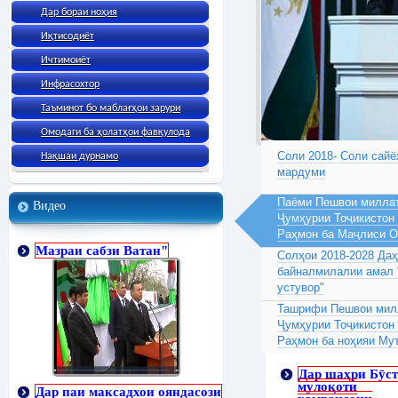
Дар бораи ноҳия
Иқтисодиёт
Ичтимоиёт
Инфрасохтор
Таъминот бо маблағҳои зарури
Омодаги ба ҳолатҳои фавқулода
Соли 2018- Соли сайё
Нақшаи дурнамо
мардуми
Паёми Пешвои миллат
Видео
Ҷумҳурии Тоҷикистон
Раҳмон ба Маҷлиси 
Мазраи сабзи Ватан"
Солҳои 2018-2028 Да
байналмилалии амал 
устувор"
Ташрифи Пешвои милл
Ҷумҳурии Тоҷикистон
Раҳмон ба ноҳияи Му
Дар шаҳри Бӯс
мулоқоти
Дар паи максадхои ояндасози