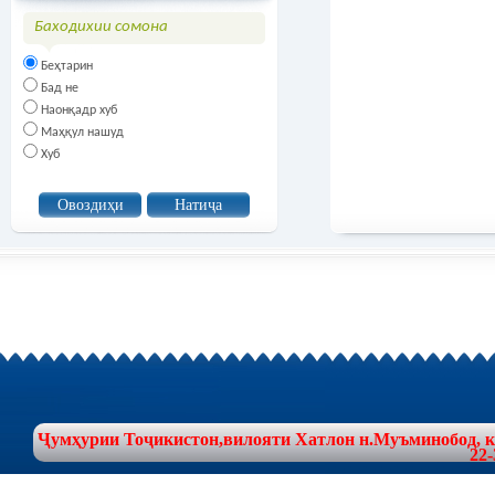
Баходихии сомона
Беҳтарин
Бад не
Наонқадр хуб
Маҳқул нашуд
Хуб
Ҷумҳурии Тоҷикистон,вилояти Хатлон н.Муъминобод, куч
22-