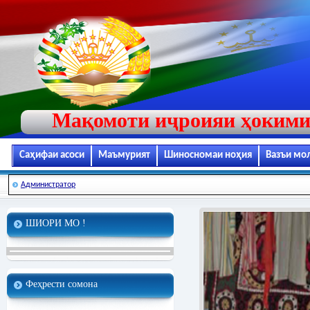
Мақомоти иҷроияи ҳокими
Саҳифаи асоси
Маъмурият
Шиносномаи ноҳия
Вазъи мо
Администратор
ШИОРИ МО !
Феҳрести сомона