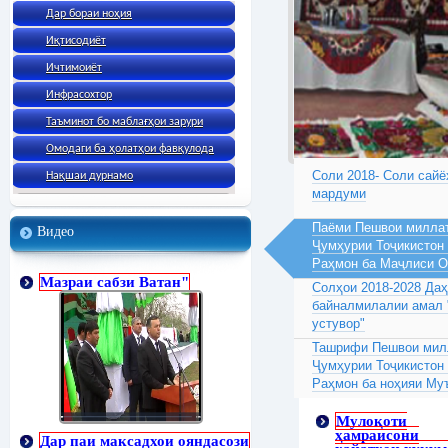
Дар бораи ноҳия
Иқтисодиёт
Ичтимоиёт
Инфрасохтор
Таъминот бо маблағҳои зарури
Омодаги ба ҳолатҳои фавқулода
Соли 2018- Соли сайё
Нақшаи дурнамо
мардуми
Паёми Пешвои миллат
Видео
Ҷумҳурии Тоҷикистон
Раҳмон ба Маҷлиси 
Мазраи сабзи Ватан"
Солҳои 2018-2028 Да
байналмилалии амал 
устувор"
Ташрифи Пешвои милл
Ҷумҳурии Тоҷикистон
Раҳмон ба ноҳияи Му
Мулоқоти
ҳамраисони
Дар паи максадхои ояндасози