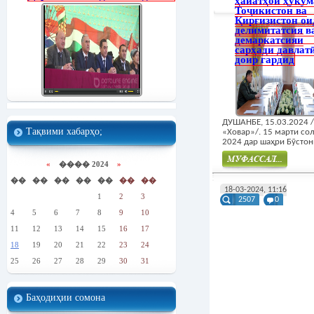
ҳайатҳои ҳукум
Тоҷикистон ва
Қирғизистон ои
делимитатсия в
демаркатсияи
сарҳади давлат
доир гардид
ДУШАНБЕ, 15.03.2024
Тақвими хабарҳо;
«Ховар»/. 15 марти со
2024 дар шаҳри Бӯстони
«
���� 2024
»
��
��
��
��
��
��
��
Муфасал
18-03-2024, 11:16
1
2
3
2507
0
4
5
6
7
8
9
10
11
12
13
14
15
16
17
18
19
20
21
22
23
24
25
26
27
28
29
30
31
Баҳодиҳии сомона