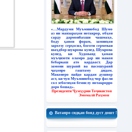
«…Мардуми Муъминобод Шумо
аз ин манзараҳои нотакрор, обҳои
сарду дармонбахши чашмаҳо,
боду ҳавои форам, заминҳои
зархезу серҳосил, боғоти сермеваи
шаҳдбор шукрона кунед. Шукрона
кунед, ки Худованд ҳамаи
муъҷизоти оламро дар ин макон
бебаркаш ато кардааст. Дар
замони шуравӣ ва пасошуравӣ
ҷаҳонро гаштаму дидам.
Маконеро пайдо кардан душвор
аст, ки чун Муъминобод чор фасли
сол зебогиҳои бемислу нотакрорро
доро бошад».
Президенти Ҷумҳурии Тоҷикистон
Эмомалӣ Раҳмон
Ватанро сидқан бояд дуст дошт !