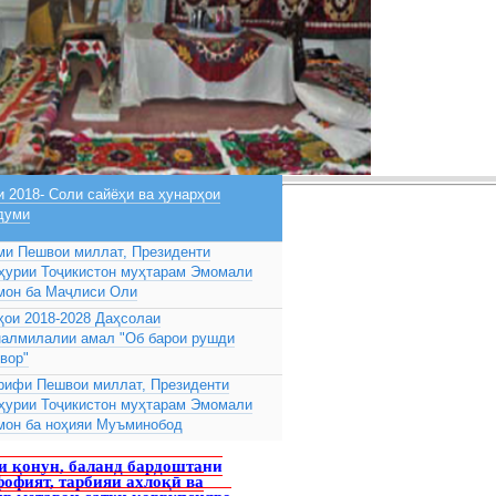
 2018- Соли сайёҳи ва ҳунарҳои
думи
ми Пешвои миллат, Президенти
ҳурии Тоҷикистон муҳтарам Эмомали
мон ба Маҷлиси Оли
ҳои 2018-2028 Даҳсолаи
налмилалии амал "Об барои рушди
вор"
рифи Пешвои миллат, Президенти
ҳурии Тоҷикистон муҳтарам Эмомали
мон ба ноҳияи Муъминобод
и қонун, баланд бардоштани
офият, тарбияи ахлоқӣ ва