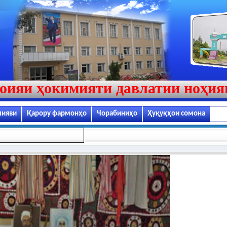
оияи ҳокимияти давлатии ноҳи
лияви
Қарору фармонҳо
Чорабиниҳо
Ҳуқуқҳои сомона