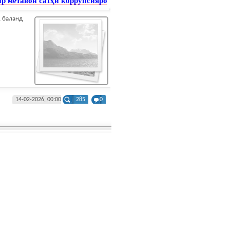
ир метавон сатҳи коррупсияро
, баланд
14-02-2026, 00:00
285
0