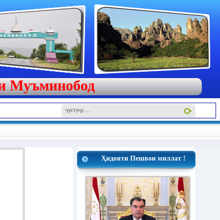
яи Муъминобод
Ҳидояти Пешвои миллат !