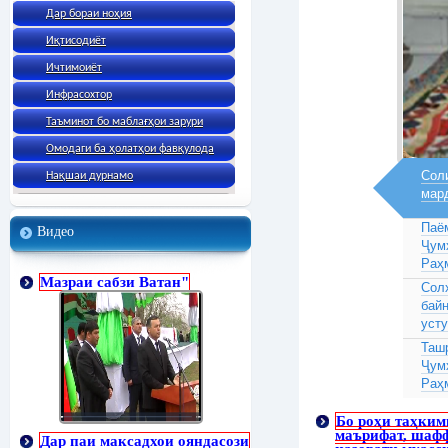
Дар бораи ноҳия
Иқтисодиёт
Ичтимоиёт
Инфрасохтор
Таъминот бо маблағҳои зарури
Омодаги ба ҳолатҳои фавқулода
Соли
Нақшаи дурнамо
мар
Паё
Видео
Ҷум
Раҳ
Мазраи сабзи Ватан"
Сол
бай
усту
Таш
Ҷум
Раҳ
Бо роҳи таҳким
маърифат, шафф
Дар паи максадхои ояндасози