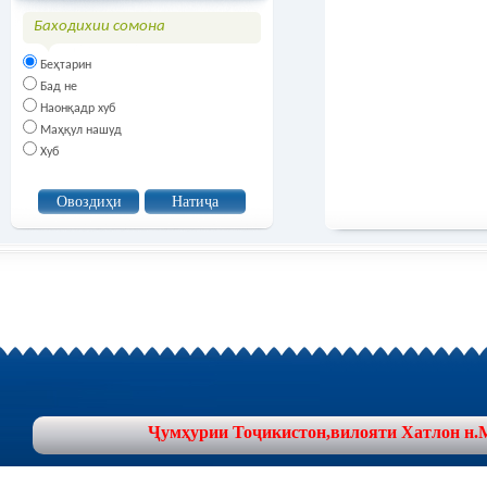
Баходихии сомона
Беҳтарин
Бад не
Наонқадр хуб
Маҳқул нашуд
Хуб
Ҷумҳурии Тоҷикистон,вилояти Хатлон н.Муъ