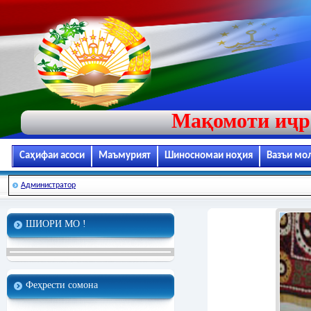
Мақомоти иҷр
Саҳифаи асоси
Маъмурият
Шиносномаи ноҳия
Вазъи мо
Администратор
ШИОРИ МО !
Феҳрести сомона