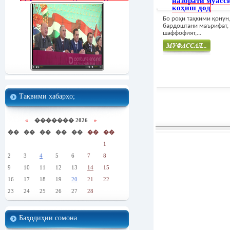
назорати муасс
коҳиш дод
Бо роҳи таҳкими қонун
бардоштани маърифат,
шаффофият,...
Муфасал
Тақвими хабарҳо;
«
������� 2026
»
��
��
��
��
��
��
��
1
2
3
4
5
6
7
8
9
10
11
12
13
14
15
16
17
18
19
20
21
22
23
24
25
26
27
28
Баҳодиҳии сомона