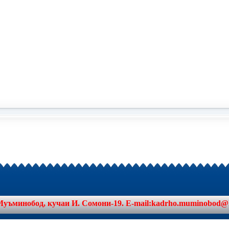
минобод, кучаи И. Сомони-19. E-mail:kadrho.muminobod@khat