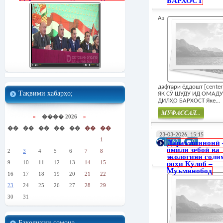
БАРХОСТ
Аз
дафтари ёддошт [cente
Тақвими хабарҳо;
ЯК СӮ ШУДУ ИД ОМАДУ
ДИЛҲО БАРХОСТ Яке...
«
���� 2026
»
��
��
��
��
��
��
��
Муфасал
23-03-2026, 15:15
1
Дарахтшинонӣ 
162
0
омили зебоӣ ва
2
3
4
5
6
7
8
экологияи соли
9
10
11
12
13
14
15
роҳи Кӯлоб –
Муъминобод
16
17
18
19
20
21
22
23
24
25
26
27
28
29
30
31
Баҳодиҳии сомона