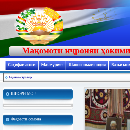
Мақомоти иҷроияи ҳокими
Саҳифаи асоси
Маъмурият
Шиносномаи ноҳия
Вазъи мо
Администратор
ШИОРИ МО !
Феҳрести сомона