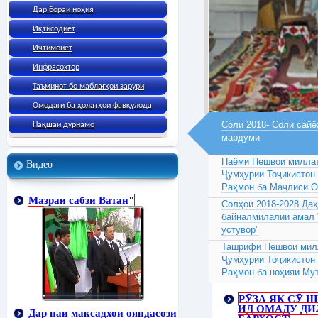
Дар бораи ноҳия
Иқтисодиёт
Ичтимоиёт
Инфрасохтор
Таъминот бо маблағҳои зарури
Омодаги ба ҳолатҳои фавқулода
Соли 2018- Соли сайё
Нақшаи дурнамо
мардуми
Паёми Пешвои миллат
Видео
Ҷумҳурии Тоҷикистон
Раҳмон ба Маҷлиси 
Мазраи сабзи Ватан"
Солҳои 2018-2028 Да
байналмилалии амал 
устувор"
Ташрифи Пешвои милл
Ҷумҳурии Тоҷикистон
Раҳмон ба ноҳияи Му
РӮЗА ЯК СӮ 
ИД ОМАДУ Д
Дар паи максадхои ояндасози