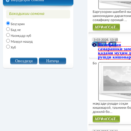
Баргузории шанбегӣ ва
Баходихии сомона
шинонидани дарахтон
сояафкану ороишӣ ...
Беҳтарин
Бад не
Наонқадр хуб
Муфасал
3-03-2026, 13:18
Маҳқул нашуд
Истифодаи
193
0
Хуб
самараноки зам
қадами муҳим д
рушди кишовар
Бо
мақсади рушди соҳаи
кишоварзӣ, таъмини б
дохилӣ бо...
Муфасал