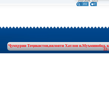
3-03-2026, 13:11
202
0
Ҷумҳурии Тоҷикистон,вилояти Хатлон н.Муъминобод, куч
22-