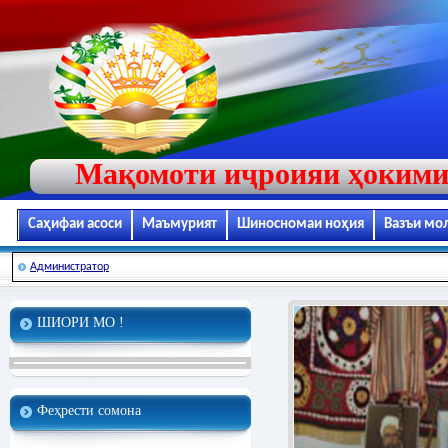
Мақомоти иҷроияи ҳокими
Саҳифаи асоси
Маъмурият
Шиносномаи ноҳия
Вазъи мо
Администратор
ШИОРИ МО !
Феҳрести сомона