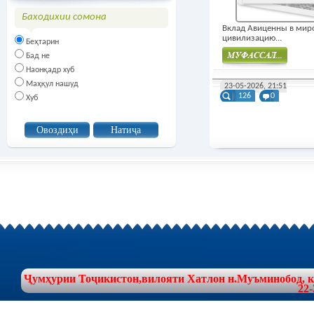
Баходихии сомона
Вклад Авиценны в мир
цивилизацию...
Беҳтарин
Бад не
Наонқадр хуб
Муфасал
Маҳқул нашуд
23-05-2026, 21:51
126
0
Хуб
Ҷумҳурии Тоҷикистон,вилояти Хатлон н.Муъминобод, куч
22-