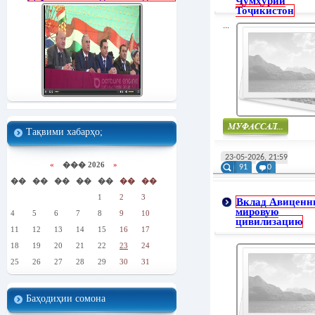
Ҷумҳурии
Тоҷикистон
...
Тақвими хабарҳо;
Муфасал
23-05-2026, 21:59
«
��� 2026
»
91
0
��
��
��
��
��
��
��
1
2
3
Вклад Авиценн
мировую
4
5
6
7
8
9
10
цивилизацию
11
12
13
14
15
16
17
18
19
20
21
22
23
24
25
26
27
28
29
30
31
Баҳодиҳии сомона