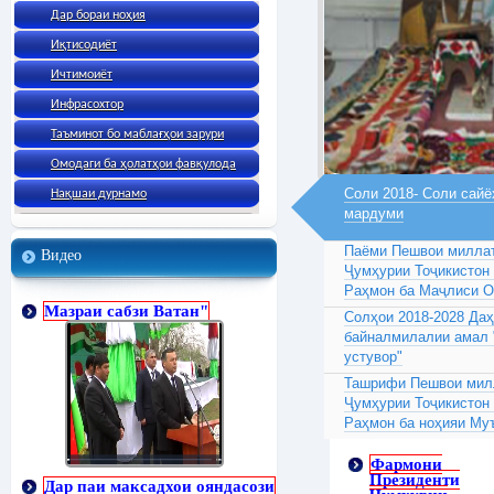
Дар бораи ноҳия
Иқтисодиёт
Ичтимоиёт
Инфрасохтор
Таъминот бо маблағҳои зарури
Омодаги ба ҳолатҳои фавқулода
Соли 2018- Соли сайё
Нақшаи дурнамо
мардуми
Паёми Пешвои миллат
Видео
Ҷумҳурии Тоҷикистон
Раҳмон ба Маҷлиси 
Мазраи сабзи Ватан"
Солҳои 2018-2028 Да
байналмилалии амал 
устувор"
Ташрифи Пешвои милл
Ҷумҳурии Тоҷикистон
Раҳмон ба ноҳияи Му
Фармони
Президенти
Дар паи максадхои ояндасози