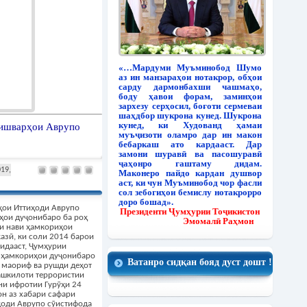
«…Мардуми Муъминобод Шумо
аз ин манзараҳои нотакрор, обҳои
сарду дармонбахши чашмаҳо,
боду ҳавои форам, заминҳои
зархезу серҳосил, боғоти сермеваи
шаҳдбор шукрона кунед. Шукрона
кунед, ки Худованд ҳамаи
кишварҳои Аврупо
муъҷизоти оламро дар ин макон
бебаркаш ато кардааст. Дар
замони шуравӣ ва пасошуравӣ
ҷаҳонро гаштаму дидам.
019,
Маконеро пайдо кардан душвор
аст, ки чун Муъминобод чор фасли
сол зебогиҳои бемислу нотакрорро
доро бошад».
ҳои Иттиҳоди Аврупо
Президенти Ҷумҳурии Тоҷикистон
ҳои дуҷонибаро ба роҳ
Эмомалӣ Раҳмон
яи нави ҳамкориҳои
азӣ, ки соли 2014 барои
сидааст, Ҷумҳурии
о ҳамкориҳои дуҷонибаро
Ватанро сидқан бояд дуст дошт !
, маориф ва рушди деҳот
ашкилоти террористии
ни ифротии Гурӯҳи 24
н аз хабари сафари
ҳоди Аврупо сӯистифода