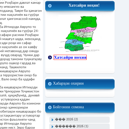
мии Роҳбари давлат камар
Хатсайри ноҳия!
у иғвоангез ва
тодаанд. Тавре ба ҳамагон
тии наҳзатиён ва гурӯҳи
влат ҳангомасозӣ намуда,
д.
ба Иттиҳоди Аврупо то
наҳзатиён ва гурӯҳи 24-
з сафари расмии Роҳбари
зӣ машғул шуда, мехоҳанд
 сади роҳи ин сафар
 наҳзатиён аз он хавфу
смӣ метавонад дар оянда
вуҷуд оварад. Чунки дар
Хатсайри нохия
 дорад тамоми туҳматҳову
рупо ошкор гардад ва
нанд. Ташкилоти
 кишварҳои Аврупо
ба террористии онҳо ба
 Вале онҳо ба ҳадафи
Хабарҳои охирин
ба кишварҳои Иттиҳоди
 ки Ҷумҳурии Тоҷикистон
атӣ, ҳуқуқбунёд, дунявӣ
 устуворона қадам
тиҳоди Аврупо ба хоинони
Бойгонии сомона
 онҳо ҳамкориҳои
робитаҳои кишварашро бо
мустаҳкамтару устувортар
��� 2026 (2)
истон фаъолияти чанд
дар Иттиҳоди Аврупо
������ 2026 (1)
уҳим нест. Зеро барои