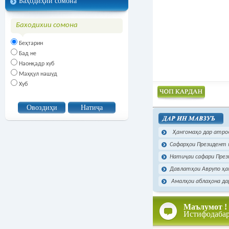
Баҳодиҳии сомона
Баходихии сомона
Беҳтарин
Бад не
Наонқадр хуб
Маҳқул нашуд
Хуб
Чоп намудан
Ҳангомаҳо дар атроф
Сафарҳои Президент ми
Натиҷаи сафари Прези
Давлатҳои Аврупо ҳам
Амалҳои аблаҳона да
Маълумот !
Истифодаба