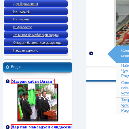
Дар бораи ноҳия
Иқтисодиёт
Ичтимоиёт
Инфрасохтор
Таъминот бо маблағҳои зарури
Омодаги ба ҳолатҳои фавқулода
Соли
Нақшаи дурнамо
мар
Паё
Видео
Ҷум
Раҳ
Мазраи сабзи Ватан"
Сол
бай
усту
Таш
Ҷум
Раҳ
Дар паи максадхои ояндасози