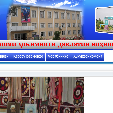
оияи ҳокимияти давлатии ноҳи
лияви
Қарору фармонҳо
Чорабиниҳо
Ҳуқуқҳои сомона