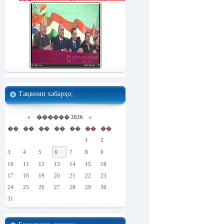
Тақвими хабарҳо;
«
������ 2026 »
��
��
��
��
��
��
��
1
2
3
4
5
6
7
8
9
10
11
12
13
14
15
16
17
18
19
20
21
22
23
24
25
26
27
28
29
30
31