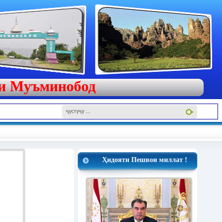
яи Муъминобод
Ҳидояти Пешвои миллат !