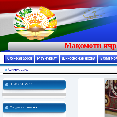
Мақомоти иҷр
Саҳифаи асоси
Маъмурият
Шиносномаи ноҳия
Вазъи мо
Администратор
ШИОРИ МО !
Феҳрести сомона