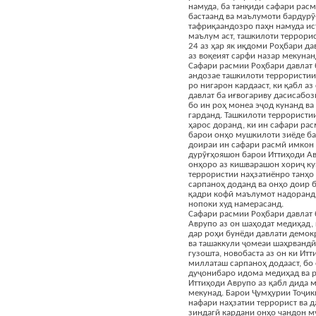
намуда, ба танқиди сафари рас
бастаанд ва маълумоти бардурӯғ
тафриқаандозро паҳн намуда ис
маълум аст, ташкилоти террорис
24 аз ҳар як иқдоми Роҳбари да
аз воқеият сарфи назар мекунан
Сафари расмии Роҳбари давлат 
андозае ташкилоти террористии 
ро нигарон кардааст, ки қабл а
давлат ба иғвогариву дасисабо
бо ин роҳ монеа эҷод кунанд ва
гарданд. Ташкилоти террористии
ҳарос доранд, ки ин сафари ра
барои онҳо мушкилоти зиёде ба 
доираи ин сафари расмӣ имкон
дурӯғҳояшон барои Иттиҳоди Ав
онҳоро аз кишварашон хориҷ ку
террористии наҳзатиёнро танҳо
сарпаноҳ доданд ва онҳо доир 
қадри кофӣ маълумот надоранд.
нопоки худ намерасанд.
Сафари расмии Роҳбари давлат 
Аврупо аз он шаҳодат медиҳад,
дар роҳи бунёди давлати демокр
ва ташаккули ҷомеаи шаҳрвандӣ
гузошта, новобаста аз он ки Ит
миллаташ сарпаноҳ додааст, бо
дуҷонибаро идома медиҳад ва 
Иттиҳоди Аврупо аз қабл дида 
мекунад. Барои Ҷумҳурии Тоҷик
нафари наҳзатии террорист ва 
зиндагӣ кардани онҳо чандон м