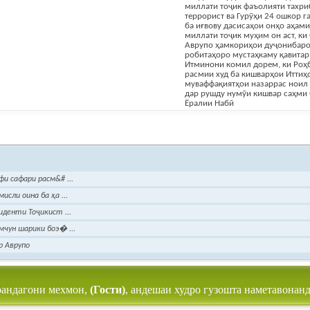
миллати тоҷик фаъолияти тахри
террорист ва Гурӯҳи 24 ошкор г
ба иғвову дасисаҳои онҳо аҳам
миллати тоҷик муҳим он аст, ки
Аврупо ҳамкориҳои дуҷонибаро
робитаҳоро мустаҳкаму қавитар
Итминони комил дорем, ки Роҳб
расмии худ ба кишварҳои Иттиҳ
муваффақиятҳои назаррас ноил 
дар рушду нумӯи кишвар саҳми 
Ёралии Набӣ
и сафари расм&# ...
сли оина ба ҳа ...
денти Тоҷикист ...
чун шарики боэ� ...
р Аврупо
рандагони мехмон,
(Гости)
, андешаи худро гузошта наметавонанд