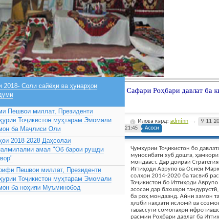
 2018- Соли сайёҳи ва ҳунарҳои
Сафари Роҳбари давлат ба 
думи
ми Пешвои миллат, Президенти
ҳурии Тоҷикистон муҳтарам Эмомали
Илова кард:
adminn
9-11-2
мон ба Маҷлиси Оли
21:45
Асоси
ҳои 2018-2028 Даҳсолаи
Ҷумҳурии Тоҷикистон бо давлат
налмилалии амал "Об барои рушди
муносибати хуб дошта, ҳамкори
вор"
мондааст. Дар доираи Стратеги
Иттиҳоди Аврупо ва Осиёи Марк
рифи Пешвои миллат, Президенти
солҳои 2014-2020 ба тасвиб ра
ҳурии Тоҷикистон муҳтарам Эмомали
Тоҷикистон бо Иттиҳоди Авруп
мон ба ноҳияи Муъминобод
асосан дар бахшҳои тандурустӣ
ба роҳ мондаанд. Айни замон т
ҳизби наҳзати исломӣ ва созмо
тавассути сомонаҳои ифротиашо
расмии Роҳбари давлат ба Итти