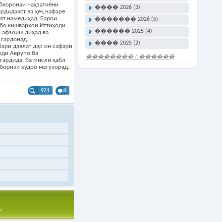
бкоронаи наҳзатиёни
���� 2026 (3)
ардидааст ва ҳеҷ нафаре
ият намедиҳад. Барои
������� 2026 (5)
 бо кишварҳои Иттиҳоди
������ 2025 (4)
 афзоиш диҳад ва
 гардонад.
���� 2025 (2)
ари давлат дар ин сафари
оди Аврупо ба
�������� / ������
гардида, ба мисли қабл
���� �����
боризи худро мегузорад.
921
8
.