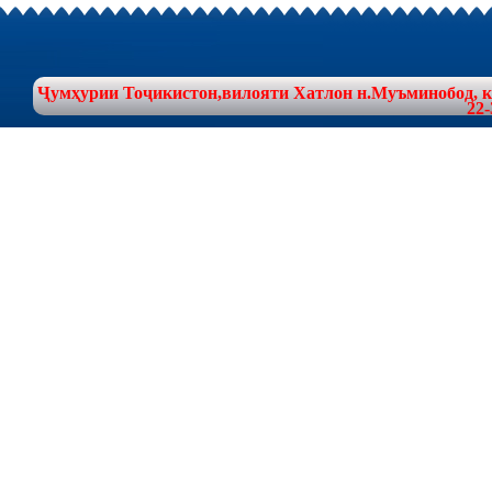
Ҷумҳурии Тоҷикистон,вилояти Хатлон н.Муъминобод, куч
22-