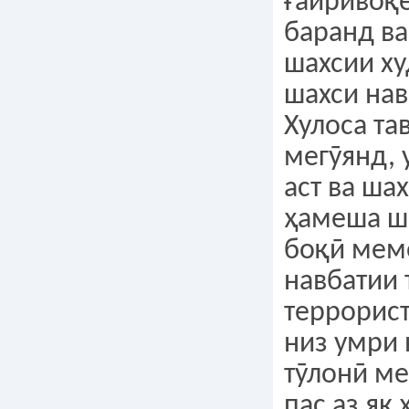
ғайривоқ
баранд ва
шахсии ху
шахси нав
Хулоса та
мегӯянд, 
аст ва шах
ҳамеша ш
боқӣ мем
навбатии
террорист
низ умри 
тӯлонӣ ме
пас аз як