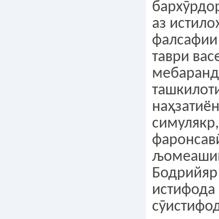
бархӯрдор
аз истило
фалсафии
таври вас
мебаранд.
ташкилот
наҳзатиён
симулякр,
фаронсав
љомеаши
Бодрийяр 
истифода
сӯистифод