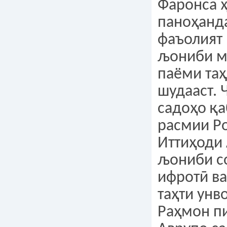
Фаронса 
паноҳанд
фаъолият 
љониби м
паёми та
шудааст. 
садоҳо қа
расмии Ро
Иттиҳоди 
љониби с
ифротӣ ва
таҳти ун
Раҳмон п