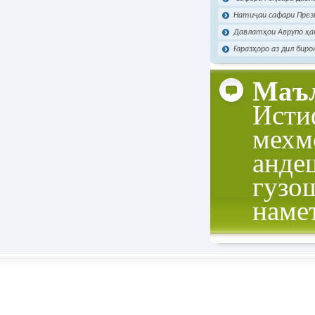
Натиҷаи сафари Прези
Давлатҳои Аврупо ҳам
Ғаразҳоро аз дил биро
Маъл
Исти
мехм
анде
гузо
наме