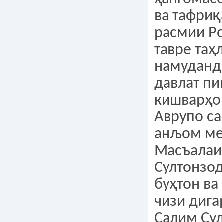
ва тафри
расмии Р
тавре таҳ
намуданд,
давлат пи
кишварҳо
Аврупо с
анљом ме
Масъалаи
Султонзод
буҳтон ва
чизи дига
Салим Сул