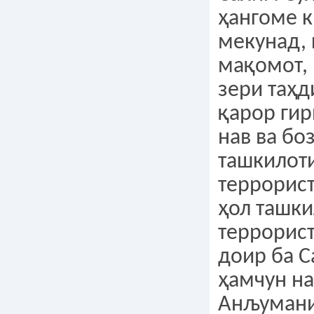
ҳангоме 
мекунад, 
мақомот,
зери таҳ
қарор гир
нав ва бо
ташкилот
террорист
ҳол ташк
террорист
доир ба С
ҳамчун н
Анљуман