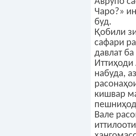
Аврупо са
Чаро?» и
буд.
Қобили зи
сафари р
давлат ба
Иттиҳоди
набуда, а
расонаҳо
кишвар м
пешниҳод 
Вале рас
иттилооти
ҳангомас