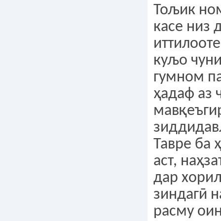
Тољик ном
касе низ 
иттилооте
куљо чуни
гумном п
ҳадаф аз 
мавқеъги
зиддидавл
Тавре ба 
аст, наҳз
дар хори
зиндагӣ н
расму ои