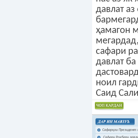
давлат аз
бармегар
ҳамагон 
мегардад,
сафари р
давлат ба
дастовар
ноил гар
Саид Сал
Чоп намудан
Сафарҳои Президент ми
Сафари Роҳбари давл