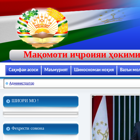
Мақомоти иҷроияи ҳокими
Саҳифаи асоси
Маъмурият
Шиносномаи ноҳия
Вазъи мо
Администратор
ШИОРИ МО !
Феҳрести сомона