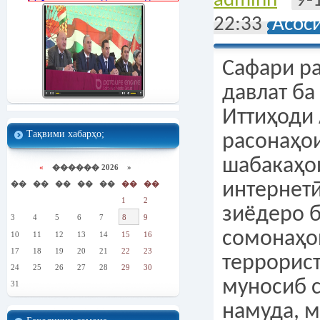
adminn
9-
22:33
Асос
Сафари р
давлат ба
Иттиҳоди
Тақвими хабарҳо;
расонаҳо
шабакаҳо
«
������ 2026 »
��
��
��
��
��
��
��
интернетӣ
1
2
зиёдеро б
3
4
5
6
7
8
9
сомонаҳо
10
11
12
13
14
15
16
17
18
19
20
21
22
23
террорист
24
25
26
27
28
29
30
муносиб 
31
намуда, 