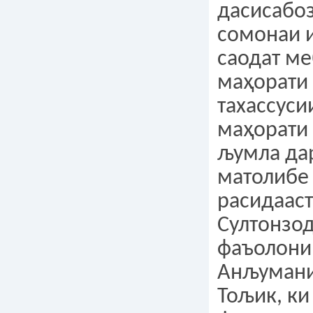
дасисабоз
сомонаи 
саодат ме
маҳорати 
тахассуси
маҳорати 
љумла да
матолибе
расидааст
Султонзод
фаъолони 
Анљуман
Тољик, ки