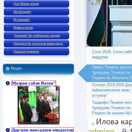
Дар бораи ноҳия
Иқтисодиёт
Ичтимоиёт
Инфрасохтор
Таъминот бо маблағҳои зарури
Омодаги ба ҳолатҳои фавқулода
Соли 2018- Соли сайё
Нақшаи дурнамо
мардуми
Паёми Пешвои миллат
Видео
Ҷумҳурии Тоҷикистон
Раҳмон ба Маҷлиси 
Мазраи сабзи Ватан"
Солҳои 2018-2028 Да
байналмилалии амал 
устувор"
Ташрифи Пешвои милл
Ҷумҳурии Тоҷикистон
Раҳмон ба ноҳияи Му
Илова кар
Дар паи максадхои ояндасози