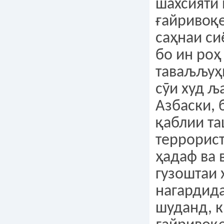
шахсияти 
ғайривоқ
саҳнаи си
бо ин роҳ
таваљљуҳ
сӯи худ љ
Азбаски, 
қаблии т
террорист
ҳадаф ва 
гузоштаи 
нагардид
шуданд, к