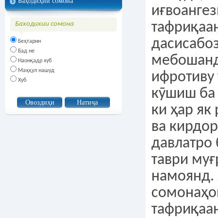
Баҳодиҳии сомона
иғвоангез
тафриқаа
Баходихии сомона
дасисабо
Беҳтарин
Бад не
мебошанд
Наонқадр хуб
Маҳқул нашуд
ифротиву
Хуб
кӯшиш ба
ки ҳар як
ва кирдор
давлатро
таври му
намоянд. 
сомонаҳо
тафриқаа