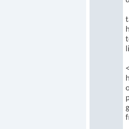
t
t
l
h
p
g