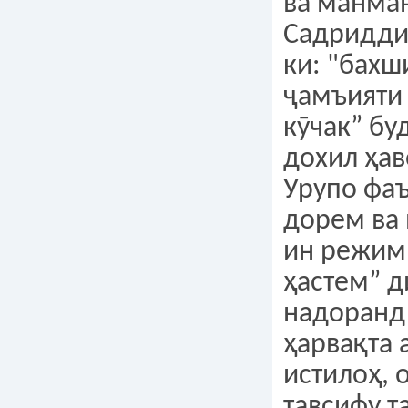
ва манма
Садридди
ки: "бахш
ҷамъияти
кӯчак” бу
дохил ҳав
Урупо фа
дорем ва
ин режим
ҳастем” д
надоранд 
ҳарвақта 
истилоҳ, 
тавсифу 