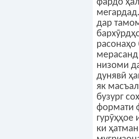
фардо ҳал
мегардад
дар тамо
бархӯрдҳо
расонаҳо 
мерасанд 
низоми д
дунявӣ ҳа
як масъал
бузург со
формати 
гурӯҳҳое 
ки ҳатман