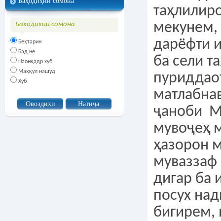
Баҳодиҳии сомона
таҳлилир
мекунем,
Баходихии сомона
дарёфти и
Беҳтарин
Бад не
ба сели т
Наонқадр хуб
Маҳқул нашуд
пуриддао
Хуб
матлабнав
ҷаноби М
мувоҷеҳ м
ҳазорон 
муваззаф 
дигар ба 
посух над
бигирем, 