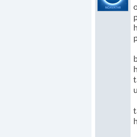
p
p
b
t
t
h