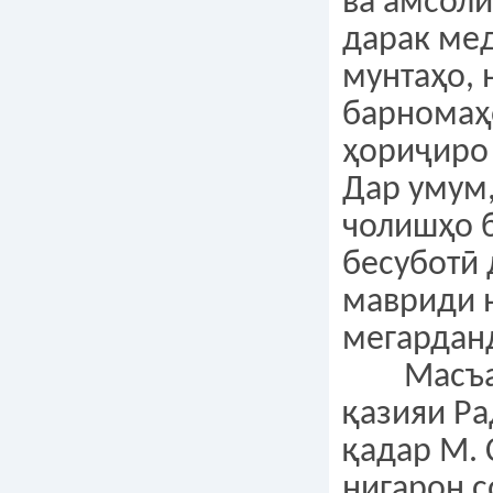
ва амсоли
дарак ме
мунтаҳо, 
барномаҳ
ҳориҷиро
Дар умум,
чолишҳо 
бесуботӣ
мавриди 
мегардан
Масъала
қазияи Р
қадар М.
нигарон с