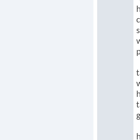
c
s
p
t
h
t
h