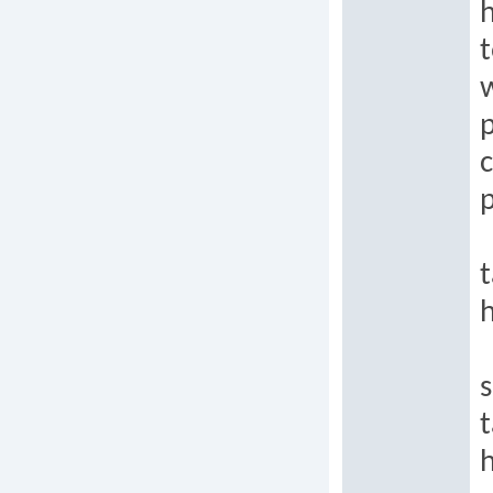
t
p
c
p
t
h
s
t