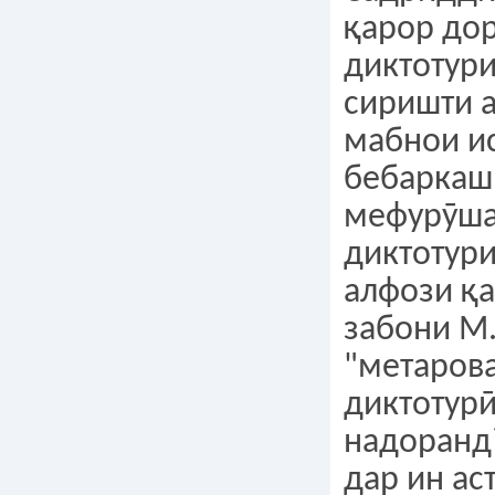
қарор дор
диктотури
сиришти а
мабнои и
бебаркаш
мефурӯшан
диктотури
алфози қа
забони М
"метарова
диктотурӣ
надоранд?
дар ин аст