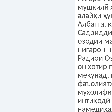
мушкилӣ х
алайҳи ҳу
Албатта, 
Садридди
озодии м
нигарон н
Радиои Оз
он хотир
мекунад, 
фаъолият
мухолифи
интиқодӣ
намедиҳад