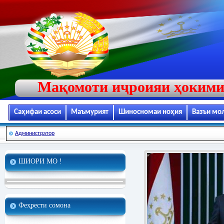
Мақомоти иҷроияи ҳокими
Саҳифаи асоси
Маъмурият
Шиносномаи ноҳия
Вазъи мо
Администратор
ШИОРИ МО !
Феҳрести сомона