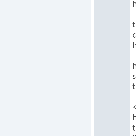
h
t
h
h
s
t
t