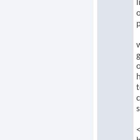
l
o
p
g
o
t
c
s