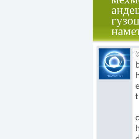
анде
гузо
наме
А
20
b
h
e
t
c
h