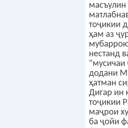
масъулин 
матлабна
тоҷикии 
ҳам аз ҷу
мубаррою
нестанд в
"мусичаи 
додани М
ҳатман си
Дигар ин 
тоҷикии Р
маҷрои ху
ба ҷойи 