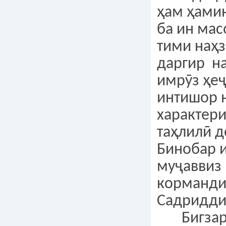
ҳам ҳамин
ба ин мас
тими наҳз
даргир на
имрӯз ҳе
интишор н
характери
таҳлилӣ 
Бинобар и
муҷаввиз
корманди
Садриддин
Бигзаре