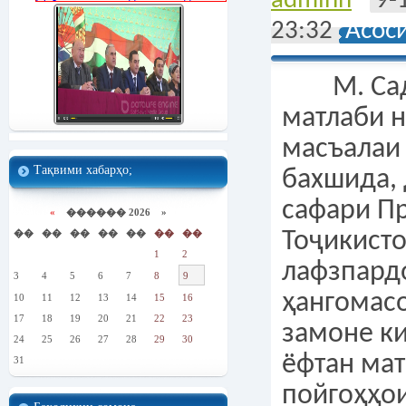
adminn
9-
23:32
Асос
М. Сад
матлаби 
масъалаи
Тақвими хабарҳо;
бахшида, 
сафари П
«
������ 2026 »
��
��
��
��
��
��
��
Тоҷикист
1
2
лафзпард
3
4
5
6
7
8
9
ҳангомасо
10
11
12
13
14
15
16
17
18
19
20
21
22
23
замоне ки
24
25
26
27
28
29
30
ёфтан мат
31
пойгоҳҳо