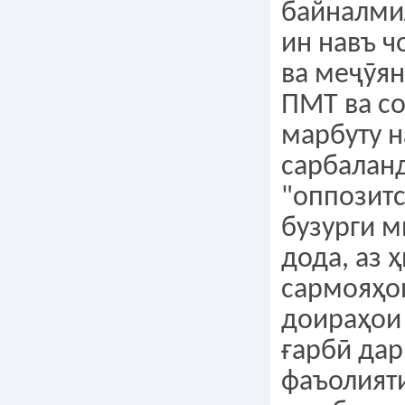
байналми
ин навъ ч
ва меҷӯян
ПМТ ва с
марбуту н
сарбалан
"оппозитс
бузурги м
дода, аз 
сармояҳо
доираҳои
ғарбӣ дар
фаъолияти