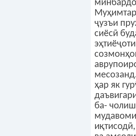
минбардо
Муҳимтар 
ҷузъи пр
сиёсӣ буд
эҳтиёҷоти
созмонҳо
аврупоир
месозанд.
ҳар як гу
даъвигари
ба- чоли
мудавоми
иқтисодӣ,