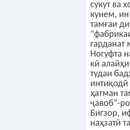
сукут ва 
кунем, ин
тамғаи ди
"фабрикаи
гарданат 
Ногуфта н
кӣ алайҳи
тудаи бад
интиқодӣ
ҳатман та
ҷавоб”-р
Бигзор, 
наҳзатӣ т