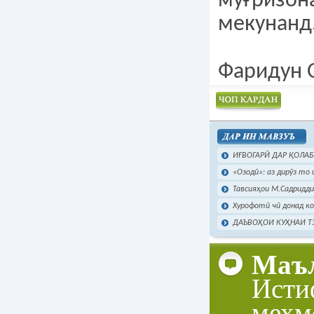
муғризон
мекунан
Фаридун 
Чоп намудан
ИҒВОГАРӢ ДАР ҚОЛАБИ
«Озодӣ»: аз дирӯз то и
Тавсияҳои М.Садридди
Хурофотӣ чӣ донад ко
ДАЪВОҲОИ КУҲНАИ ТЭТ
Маъл
Исти
мехм