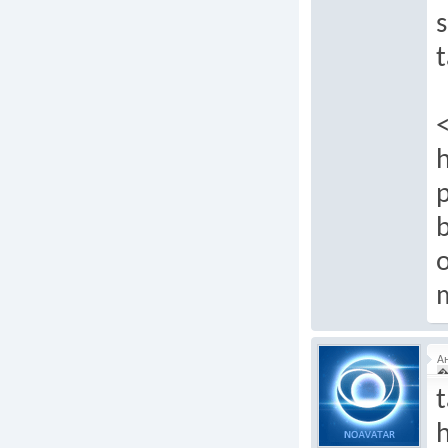
s
t
h
b
А
�
t
h