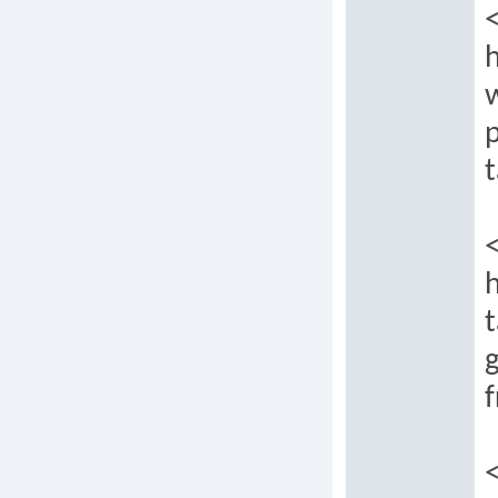
h
p
t
t
g