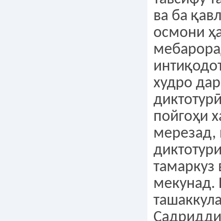
ва ба қав
осмони ҳ
мебарорад
интиқодо
худро дар
диктотурӣ
пойгоҳи 
мерезад, 
диктотури
тамаркуз
мекунад. 
ташаккула
Садридди