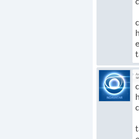
c
c
e
t
А
20
c
h
t