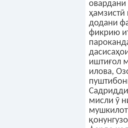
овардани
ҳамзистӣ 
додани ф
фикрию и
пароканд
дасисаҳои
иштиғол м
илова, Оз
пуштибон
Садридди
мисли ӯ н
мушкилот
қонунгузо