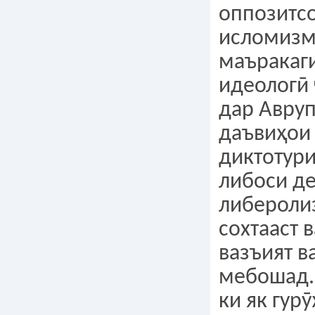
оппозитсо
исломизм
маъракаг
идеологӣ 
дар Авруп
даъвиҳои
диктотур
либоси д
либероли
сохтааст 
вазъият в
мебошад.
ки як гур