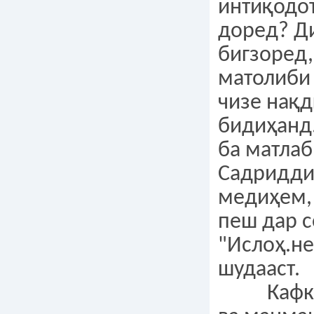
интиқодот
доред? Д
бигзоред,
матолиби
чизе нақд
бидиҳанд
ба матлаб
Садридди
медиҳем, 
пеш дар 
"Ислоҳ.н
шудааст.
Кафкпа