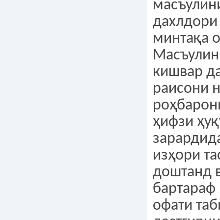
масъулин
дахлдори
минтақа 
Масъулин
кишвар да
раисони н
роҳбарон
ҳифзи ҳуқ
зарардида
изҳори та
доштанд 
бартараф
офати таб