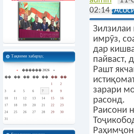
admin
11-
02:14
Асос
Зилзилаи 
имрӯз, со
дар кишва
Тақвими хабарҳо;
пайваст, 
Рашт якча
«
������ 2026 »
��
��
��
��
��
��
��
истиқомат
1
2
зарари м
3
4
5
6
7
8
9
расонд.
10
11
12
13
14
15
16
17
18
19
20
21
22
23
Раисони 
24
25
26
27
28
29
30
Тоҷикобо
31
Раҳимҷон