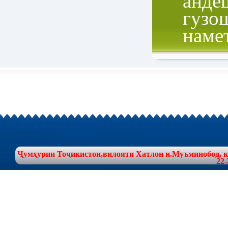
анде
гузо
наме
Ҷумҳурии Тоҷикистон,вилояти Хатлон н.Муъминобод, куч
22-