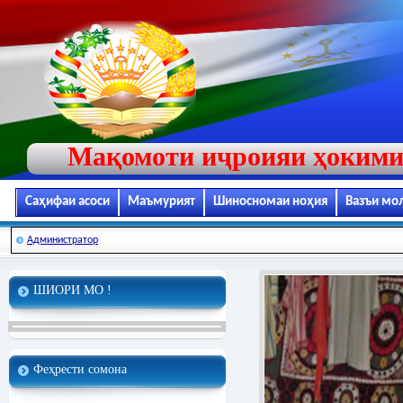
Мақомоти иҷроияи ҳокими
Саҳифаи асоси
Маъмурият
Шиносномаи ноҳия
Вазъи мо
Администратор
ШИОРИ МО !
Феҳрести сомона