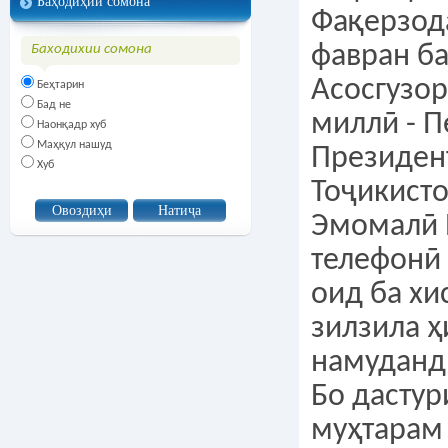
Баҳодиҳии сомона
Фақерзод
фавран ба
Баходихии сомона
Асосгузор
Беҳтарин
Бад не
миллӣ - П
Наонқадр хуб
Маҳқул нашуд
Президен
Хуб
Тоҷикист
Эмомалӣ 
телефонӣ 
оид ба хи
зилзила ҳ
намуданд
Бо дасту
муҳтарам