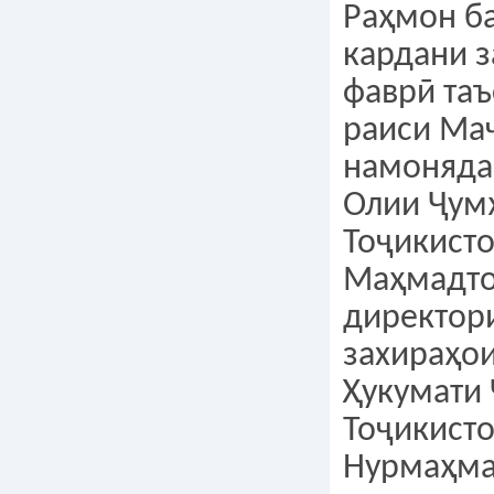
Раҳмон б
кардани з
фаврӣ таъ
раиси Ма
намоняда
Олии Ҷум
Тоҷикист
Маҳмадто
директор
захираҳои
Ҳукумати
Тоҷикист
Нурмаҳмад