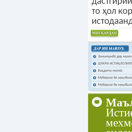
дастгири
то ҳол ко
истодаанд
Чоп намудан
Заминҷунбӣ дар минта
ШУКРИ ИСТИҚЛОЛИЯТ
Ваҳдати миллӣ.
Мубориза ба муқобили
Мубориза ба муқобили
Маъл
Исти
мехм