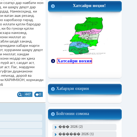
ки соатҳо дар навбати нон
Хатсайри ноҳия!
, ки шаҳру деҳот дар
ардад. Намехоҳанд, ки
и ватан ашк резанд.
о харобазор гирад.
бо иллати қатли бародар
 ки бо гуноҳи қатли
асхара намоянд.
нони миллат аз
табли шодӣ зананд.
ашунидани хабари марги
от, хуррамии шаҳру деҳот
и миллат, хандаи
рхони модар ин ҳама
Хатсайри нохия
пурӣ аст, саодат аст,
ат аст. Пас, мардуми
а гуфтаи душманони
а неъмад, дороӣ ва
ҷони КАРИМХОН, корманди
од
Хабарҳои охирин
447
0
Бойгонии сомона
��� 2026 (2)
������ 2026 (1)