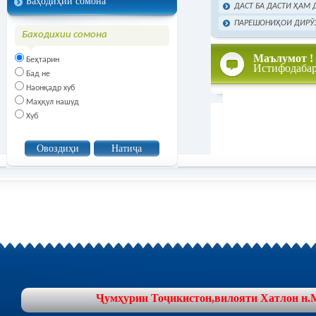
Баҳодиҳии сомона
ДАСТ БА ДАСТИ ҲАМ 
ПАРЕШОНИҲОИ ДИРӮЗ
Баходихии сомона
Маълумот !
Беҳтарин
Истифодаба
Бад не
Наонқадр хуб
Маҳқул нашуд
Хуб
Ҷумҳурии Тоҷикистон,вилояти Хатлон н.Муъ