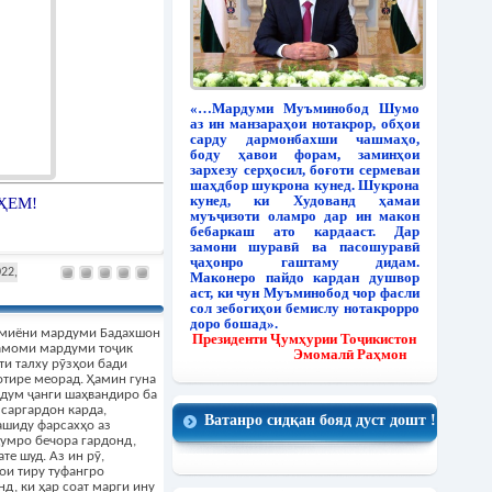
«…Мардуми Муъминобод Шумо
аз ин манзараҳои нотакрор, обҳои
сарду дармонбахши чашмаҳо,
боду ҳавои форам, заминҳои
зархезу серҳосил, боғоти сермеваи
шаҳдбор шукрона кунед. Шукрона
кунед, ки Худованд ҳамаи
ҲЕМ!
муъҷизоти оламро дар ин макон
бебаркаш ато кардааст. Дар
замони шуравӣ ва пасошуравӣ
ҷаҳонро гаштаму дидам.
022,
Маконеро пайдо кардан душвор
аст, ки чун Муъминобод чор фасли
сол зебогиҳои бемислу нотакрорро
доро бошад».
 миёни мардуми Бадахшон
Президенти Ҷумҳурии Тоҷикистон
тамоми мардуми тоҷик
Эмомалӣ Раҳмон
ти талху рӯзҳои бади
отире меорад. Ҳамин гуна
дум ҷанги шаҳвандиро ба
саргардон карда,
Ватанро сидқан бояд дуст дошт !
ашиду фарсахҳо аз
умро бечора гардонд,
те шуд. Аз ин рӯ,
ои тиру туфангро
д, ки ҳар соат марги ину