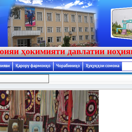
оияи ҳокимияти давлатии ноҳи
лияви
Қарору фармонҳо
Чорабиниҳо
Ҳуқуқҳои сомона