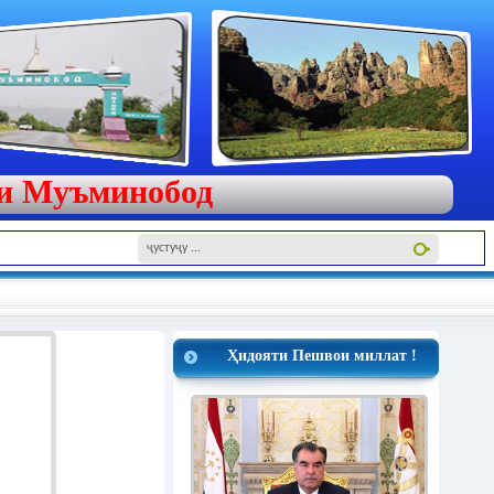
яи Муъминобод
Ҳидояти Пешвои миллат !