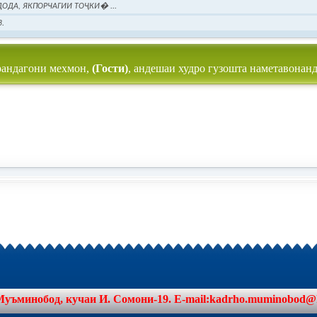
ДОДА, ЯКПОРЧАГИИ ТОҶКИ� ...
.
рандагони мехмон,
(Гости)
, андешаи худро гузошта наметавонанд
минобод, кучаи И. Сомони-19. E-mail:kadrho.muminobod@khat