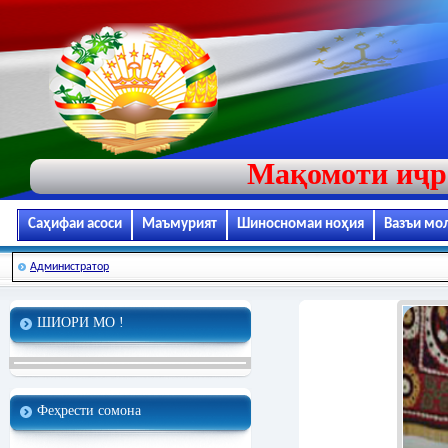
Мақомоти иҷр
Саҳифаи асоси
Маъмурият
Шиносномаи ноҳия
Вазъи мо
Администратор
ШИОРИ МО !
Феҳрести сомона