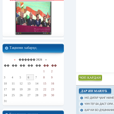
Тақвими хабарҳо;
«
������ 2026 »
��
��
��
��
��
��
��
1
2
3
4
5
6
7
8
9
10
11
12
13
14
15
16
Чоп намудан
17
18
19
20
21
22
23
24
25
26
27
28
29
30
МО ДИГАР ҶАНГ НАМ
31
ЧУН ТЕҒ БА ДАСТ ОРИ..
ҲАР КИ БО ДУШМАНИИ