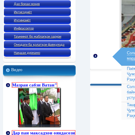
Дар бораи ноҳия
Иқтисодиёт
Ичтимоиёт
Инфрасохтор
Таъминот бо маблағҳои зарури
Омодаги ба ҳолатҳои фавқулода
Соли
Нақшаи дурнамо
мар
Паё
Видео
Ҷум
Раҳ
Мазраи сабзи Ватан"
Сол
бай
усту
Таш
Ҷум
Раҳ
Дар паи максадхои ояндасози