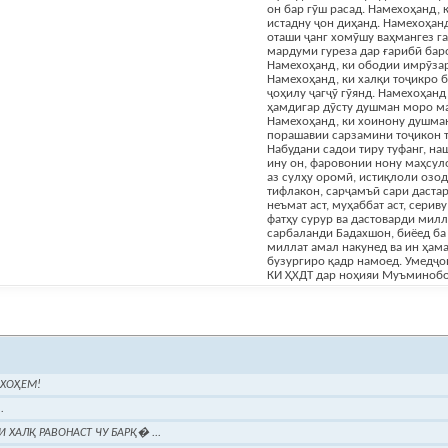
он бар гӯш расад. Намехоҳанд, 
истадну ҷон диҳанд. Намехоҳанд
оташи ҷанг хомӯшу ваҳмангез г
мардуми гуреза дар ғарибӣ баро
Намехоҳанд, ки ободии имрӯзар
Намехоҳанд, ки халқи тоҷикро 
ҷоҳилу ҷагҷӯ гӯянд. Намехоҳанд,
ҳамдигар дӯсту душман моро м
Намехоҳанд, ки хоинону душма
порашавии сарзамини тоҷикон 
Набудани садои тиру туфанг, н
ину он, фаровонии нону маҳсул
аз сулҳу оромӣ, истиқлоли озод
тифлакон, сарҷамъӣ сари даста
неъмат аст, муҳаббат аст, сериву 
фатҳу сурур ва дастоварди милл
сарбаланди Бадахшон, биёед б
миллат амал накунед ва ин ҳам
бузургиро қадр намоед. Умед
КИ ҲХДТ дар ноҳияи Муъминоб
ЕХОҲЕМ!
.
 ХАЛҚ РАВОНАСТ ЧУ БАРҚ� ...