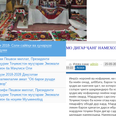
 2018- Соли сайёҳи ва ҳунарҳои
МО ДИГАР ҶАНГ НАМЕХО
думи
ми Пешвои миллат, Президенти
ҳурии Тоҷикистон муҳтарам Эмомали
Илова кард:
admin
25-05-2
мон ба Маҷлиси Оли
15:22
Асоси
ҳои 2018-2028 Даҳсолаи
Имрӯз норомӣ ва нофаҳмие, ки
налмилалии амал "Об барои рушди
ба миён омад, алббата, барои 
вор"
ҳодисаи нангине ҳаст, ки хотиро
солҳои ҷанги шаҳрвандиро ба х
рифи Пешвои миллат, Президенти
ҳодисаву нофаҳмиҳо миёни мар
ҳурии Тоҷикистон муҳтарам Эмомали
миён овард. Мардумро сарсону 
мон ба ноҳияи Муъминобод
Тоҷикистонро ба коми оташ кар
пешрафту ободӣ дур кард. Мард
лекин барои ҳамагон дарси ибра
мардуми тоҷики бори дигар сад
шунидан намехоҳанд. Намехоҳан