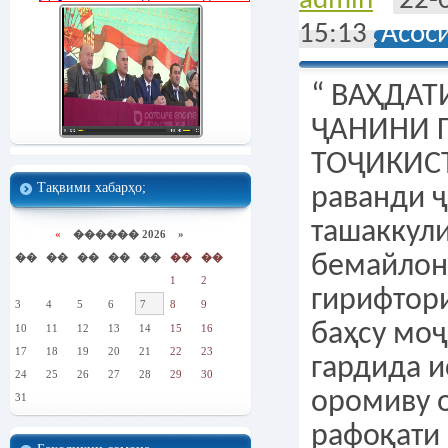
admin
22-
15:13
Асос
“ ВАҲДАТИ МИЛЛӢ ҶАНИНИ ГУЛШУКУФТИ ТОҶИКИСТОН” Дар раванди ҷаҳонишавӣ ва ташаккули босуръату бемайлон, дунё гирифтори нооромиҳо ва баҳсу моҷароҳои гуногуне гардида истодааст, ки ин оромиву осоиштагӣ ва рафоқати миллатҳоро халалдор месозад. Дар ҷомеаи имрӯза кам давлатҳое, ҳастанд, ки аз калимаҳои“ Сулҳ”, “Ваҳдат”, “Дӯстӣ”, “Рафоқат” ва муродифи инҳо истифода баранду бар асоси ин калимаҳо ҳокимияти хешро бунёд созанд. Калимаи “ Ваҳдат” аслан вожаи арабӣ буда, ҳамрешаи калимаҳои “ воҳид”, “ тавҳид” , “ аҳд” ва ҳаммаънои калимаҳои “иттиҳод”,”муттаҳид” мебошад. Дар забони тоҷикӣ ин калима бо вожаҳои сулҳ, дӯстӣ, рафоқат, ҳамдилӣ ва сарҷамъӣ муродиф ҳисобида мешавад. Ин калима ҳанӯз асрҳо муқаддам дар эҷодиёти бузургони классик ва муосири мардуми мо истифода карда шудааст, ки далолат аз сулҳпарвариву иттиҳодии халқи тоҷик мекунад. Барои исботи ин гуфтаҳо, мисраъҳои вологуҳари Шайх Саъдиро мисол меоварем, ки пештоқи Созмони Миллали Муттаҳидро оро медиҳад ва ҳамчун рамзи ягонагӣ ва муттаҳидии тамоми давлатҳои ҷаҳон эътироф шудааст; Банӣ одам аъзои якдигаранд, Ки дар офариниш зи як гавҳаранд. Чу узве ба дард оварад рӯзгор, Дигар узвҳоро намонад қарор. Ё ин ки дар ҷойи дигаре Ҳофизи Шерозӣ дар мавзӯи дӯстиву якдилӣ чунин абёти зебоеро ба қалам додааст; Дарахти дӯстӣ биншон, ки коми дил ба бор орад, Ниҳоли душманӣ баркан, ки ранҷи бешумор орад. Баъдан, дар нимаи дуюми асри 20 алакай моҳияти Ваҳдат рӯ ба таҳаввул ниҳода, маънои васеътареро дар худ ҷой намуд. Дар таърих солҳои 50-60-уми асри 20 ҳамчун солҳои рӯ ба тараққӣ ва сулҳгароии миллатҳо ёдоварӣ мешавад. Зеро маҳз дар давоми ин солҳо чандин мамлакатҳои Африка ба Истиқлолият расида, бо дигар кишварҳои ҷаҳон сулҳро барқарор карданд ва ин давраро Шоири халқии Тоҷикистон Мирзо Турсунзода, ки дар ин вақт чун намояндаи ИҶШС баҳри мардумонро ба сулҳу салоҳ даъват кардан, ба мамлакатҳои Осиёву Африқо сафар мекард, дар мисраъҳои шеърияш хеле зебо тасвир кардааст; Сулҳ бо имзои моҳо – мардумони офтоб, Менамояд нақшаҳои ҷангҷӯёнро хароб. Ваҳдат занҷираеро мемонад, ки миёни қавмҳо, миллатҳо, давлатҳо ва умуман ҷомеаи ҷаҳонӣ як ҳамбастагӣ ва дӯстиеро пайваст месозад. Пойдории ҷаҳони имрӯза, бақои миллатҳо ва ҳамкориҳои босуботи давлатҳои ҷаҳон аз вуҷуди ваҳдату рафоқат дарак медиҳад. Ҳанӯз асрҳо муқаддам, инсоният кӯшиш ба харҷ медод, то мушкилоту норасоиҳои ҷойдоштаро бо роҳи сулҳ ва субот ҳал намояд. Ин раванд ҳарчанд дар шароити ҷаҳонишавӣ каме халалдор ва табдил ба таҳдиду зӯроварӣ шуда бошад ҳам, хушбахтона мазмуну моҳияти худро гум накардааст ва ҳанӯз миёни миллатҳо ва давлатҳо ҷой дорад. Азамати Ваҳдат дар он ҳувайдост, ки миллат, забон, фарҳанг, нажод ва давлат намепурсад ва ба он кор надорад. Ваҳдат як робитаи устувор аст, ки метавонад миёни дилхоҳ шахс, дилхоҳ ҷамъият, дилхоҳ халқу миллат ва давлатҳо ба воситаи қалбу ақл барқарор гардад. Доираи Ваҳдат маҳдуд нест ва ҳар он кас, ки ин ҷодаро пеша кунад, бешубҳа ба баҳористони сабзтарини ҳаёт мерасад. Муқаддасоти миллии мо ва ҳама арзишҳои волои ин сарзамин - забон, фарҳанг, Истиқлолият, озодӣ ва дигар муқаддасоти давлати мо он вақт маъно пайдо мекунанд, он вақт муқаддас ҳисобида мешаванд, ки дар сарзаминамон Ваҳдати миллӣ барқарор бошад. Ваҳдати миллӣ чист? Ваҳдати миллӣ эҳсоси ягонагӣ, ҳамсириштӣ, ҳамдигарфаҳмӣ ва пойдории як халқ, як миллат аст. Барои ба вуҷуд омадану шакл гирифтан, пойдор ва хусусан бегазанд гардидани Ваҳдат як халқ ва миллат бояд ин ягонагиро дар ҷисму ҷони худ, аз кӯраи сӯзони асрҳо бигзаронад ва имтиҳонҳои гарони сарнавиштро бо пирӯзӣ пушти сар намояд ва пеш аз ҳама таҳаммулпазиру содиқ бошад. Акнун назаре мефаканем ба таърихи ба даст оврадани Ваҳдати миллии халқи тоҷик. Мардуми тоҷик дар таърихи тӯлонии худ давраҳои бисёр сахту сангинро сипарӣ намуда, бо фарҳанги воло, хиради азалӣ ва тадбиру таҳаммул аз ҳама гуна бӯҳронҳои иҷтимоиву маънавӣ раҳоӣ ёфтааст. Родмардони фидоӣ ва фарзандони фарзонаи ин мардум тавонистаанд, ки истиқлолияту озодӣ ва асолату ҳувияти миллиро бо ҷасорату матонат, зиракиву фаросат ва ҳусни тадбир ҳифз намуда, ба онҳо ҷило ва бақои тоза бахшанд. Агар ба таърих назар афканем, миллати тоҷик ҳарчанд пас аз парокандашавии давлати Сомониён соҳибистиқлолияташро аз даст дода буд, аммо Ваҳдати миллии худро тавонист нигоҳ дорад ва ин ваҳдатро кӯшиш мекард бо дигар қавму миллаҳо низ барқарор созад. Мо, аз азал миллати сулҳдӯстем ва ваҳдату ягонагӣ шиори мо буд. Мутаасифона, пас аз пошхӯрии ИҶШС ва қабули Эъломиияи Истиқлолияти давлатии Ҷумҳурии Тоҷкистон миллати мо гирифтори офати ҷанги шаҳрвандӣ гашт. Мо тавонистем ормони ҳазорсолаи худ - Истиқлолиятро ба даст орем, аммо мутаасифона бо таъсири гуруҳҳо ва ҳар гуна равияҳои ифротиву зиддиҳукуматӣ оромиву осоиштагии миллати мо аз байн бурда шуд. Душманону бадхоҳони миллати тоҷик намехостанд, ки Тоҷикистони тоза ба мустқилият расида, дар фазои оромиву осоиштагӣ шаҳди истиқлоли хешро чашида, ба сӯи ояндаи дурахшон қадам гузорад. Мақсади онҳо нобудӣ ва парокандагии миллати қадимаи тоҷик буд. Мардуми мо ба гуруҳҳои мухталиф тақсим шуда, паси сангарҳои ба ҳам муқобил ҷой гирифтанд ва гӯё раҳму шавқат аз байн рафта бошад, қатли ом мекарданд. Дар он рӯзҳои пур аз даҳш
Тақвими хабарҳо;
«
������ 2026 »
��
��
��
��
��
��
��
1
2
3
4
5
6
7
8
9
10
11
12
13
14
15
16
17
18
19
20
21
22
23
24
25
26
27
28
29
30
31