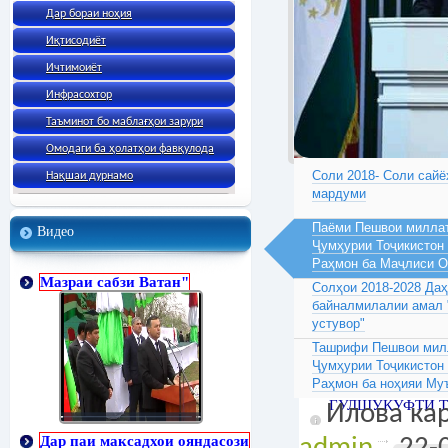
Дар бораи ноҳия
Иқтисодиёт
Ичтимоиёт
Инфрасохтор
Таъминот бо маблағҳои зарури
Омодаги ба ҳолатҳои фавқулода
Соли 2018- Соли сайё
Нақшаи дурнамо
мардуми
Паёми Пешвои миллат
Видео
Ҷумҳурии Тоҷикистон
Раҳмон ба Маҷлиси 
Мазраи сабзи Ватан"
Солҳои 2018-2028 Да
байналмилалии амал 
устувор"
Ташрифи Пешвои милл
Ҷумҳурии Тоҷикистон
Раҳмон ба ноҳияи Му
ГУЛШУКУФТИ 
Илова кар
Дар паи максадхои ояндасози