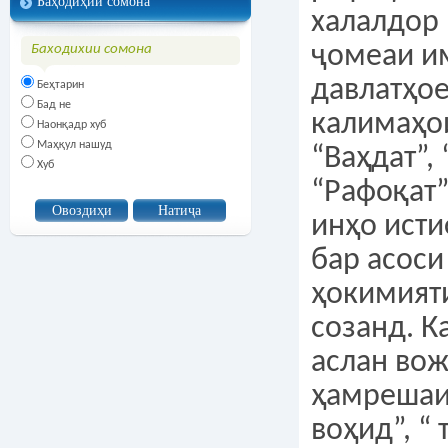
Баҳодиҳии сомона
Баходихии сомона
Беҳтарин
Бад не
Наонқадр хуб
Маҳқул нашуд
Хуб