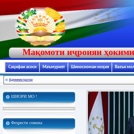
Мақомоти иҷроияи ҳокими
Саҳифаи асоси
Маъмурият
Шиносномаи ноҳия
Вазъи мо
Администратор
ШИОРИ МО !
Феҳрести сомона