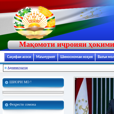
Мақомоти иҷроияи ҳокими
Саҳифаи асоси
Маъмурият
Шиносномаи ноҳия
Вазъи мо
Администратор
ШИОРИ МО !
Феҳрести сомона