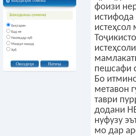
Баҳодиҳии сомона
Баходихии сомона
Беҳтарин
Бад не
Наонқадр хуб
Маҳқул нашуд
Хуб