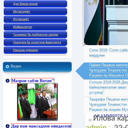
Дар бораи ноҳия
Иқтисодиёт
Ичтимоиёт
Инфрасохтор
Таъминот бо маблағҳои зарури
Омодаги ба ҳолатҳои фавқулода
Соли 2018- Соли сайё
Нақшаи дурнамо
мардуми
Паёми Пешвои миллат
Видео
Ҷумҳурии Тоҷикистон
Раҳмон ба Маҷлиси 
Мазраи сабзи Ватан"
Солҳои 2018-2028 Да
байналмилалии амал 
устувор"
Ташрифи Пешвои милл
Ҷумҳурии Тоҷикистон
Раҳмон ба ноҳияи Му
АҲАММИЯТИ Б
Илова кар
Дар паи максадхои ояндасози