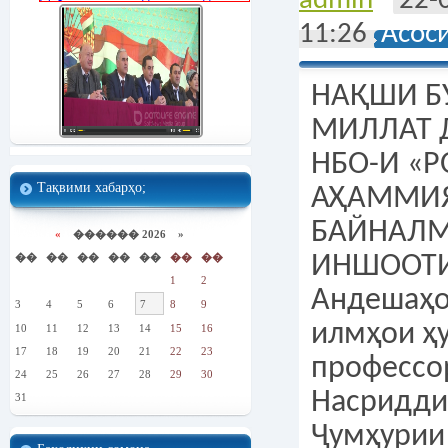
admin
22-
11:26
Асос
НАҚШИ БУЗУРГИ ПЕШВОИ МИЛЛАТ ДАР БУНЁДИ НБО-И «РОҒУН» ВА АҲАММИЯТИ БАЙНАЛМИЛАЛИИ ИН ИНШООТИ АСР. Андешаҳои доктори илмҳои ҳуқуқшиносӣ, профессор Эмомалӣ Насриддинзода «Дар Ҷумҳурии Тоҷикистон 98 фоизи неруи барқ бо истифода аз захираҳои об истеҳсол мегардад ва Тоҷикистон аз рӯи фоизи истеҳсоли «энергияи сабз» мамлакати шашуми пешсафи сайёра мебошад. Бо итминони комил метавон гуфт, ки баъди ба таври пурра ба истифода додани НБО-и «Роғун» нуфузу эътибори кишвари мо дар арсаи байналмилалӣ боз ҳам баланд хоҳад шуд». Ин матлабро 13 июли соли 2022 Пешвои миллат зимни мулоқот бо сохтмончиёни НБО-и «Роғун» вобаста ба истифодаи мақсадноки об- ин неъмати бузург бо назардошти вазъи феълии тағйирёбии иқлим изҳори доштанд. Мақолаи доктори илмҳои ҳуқуқшиносӣ, профессор, узви вобастаи Академияи миллии илмҳои Тоҷикистон Эмомалӣ Насриддинзода, ки дар зер оварда мешавадд, ба нақши бузурги Пешвои миллат дар бунёди НБО-и «Роғун» ва аҳаммияти байналмилалии ин иншооти аср бахшида шудааст. Яке аз муҳимтарин захираҳои табиии сайёраи замин об ба шумор рафта, маҳаки асосии ҳастии ҳаёти ҳама мавҷудот мебошад. Об ҳамчун унсури муқаддас дар ҳама давру замон барои зиндагии инсоният нақши ҳалкунанда дорад, зеро ин сарвати табииро барои пешрафту инкишофи тамоми соҳаҳои ҳаёти иҷтимоӣ ва иқтисодӣ истифода намудан имконпазир аст. Мояи сарафрозии миллати тоҷик ва мардуми Тоҷикистон аст, ки мамлакати мо дар саргаҳи дарёҳо ва пиряхҳои бузурги ҷаҳон қарор дошта, аз ҷиҳати иқтидори захираҳои обӣ яке аз кишварҳои намоён дар арсаи байналмилалӣ ба ҳисоб меравад. Ҳамзамон ин миқдор зарфияти обӣ имконияти хеле зиёдро дар самти таъмини рушди иқтисодиёти миллӣ мегузорад. Асосгузори сулҳу ваҳдати миллӣ-Пешвои миллат, Президенти Ҷумҳурии Тоҷикистон муҳтарам Эмомалӣ Раҳмон дар ин маврид таъкид намудаанд, ки «захираҳои об на танҳо неъмати бебаҳо, балки меҳвари асосии рушди устувор мебошанд». Дар баробари он ки захираҳои обии Ҷумҳурии Тоҷикистон таъминкунандаи рушди бемайлони тамоми соҳаҳои хоҷагии халқ мебошанд, ҳамчунин муаррифи давлат дар сатҳи ҷаҳонӣ ба ҳисоб мераванд. Зеро тибқи таҳлилҳо, Ҷумҳурии Тоҷикистон аз ҷиҳати дороии захираҳои обӣ дар ҷаҳон ҷойи ҳаштум, дар миқёси давлатҳои ИДМ ҷойи дуюм ва дар Осиёи Марказӣ ҷойи якумро соҳиб аст. Аз ин рӯ, захираҳои обӣ бояд оқилона ва самаранок истифода гардида, барои пешгирӣ аз камшавии онҳо тадбирҳои зарурӣ андешида шаванд. Муфидтарин роҳи пешгирӣ аз камшавии захираҳои обӣ бунёди неругоҳҳои обии барқӣ ба шумор меравад, ки ин сармояи ватаниро чӣ дар дохили мамлакат ва чӣ дар хориҷ аз он афзун менамояд. Президенти Ҷумҳурии Тоҷикистон муҳтарам Эмомалӣ Раҳмон дар Паёми худ ба Маҷлиси Олии Ҷумҳурии Тоҷикистон иброз доштанд, ки истеҳсоли қувваи барқи аз ҷиҳати экологӣ тоза масъалаи муҳим ба ҳисоб меравад. Ҳамчунин 16 ноябри соли 2018 Пешвои миллат дар суханронии худ дар маросими оғози кори агрегати якуми Неругоҳи барқи обии «Роғун» бо ишора ба ин масъалаи муҳим зикр карданд, ки «Роғун» бо истифода аз манбаи таҷдидшавандаи истеҳсоли неру ва барқи аз лиҳози экологӣ тозаи худ ба ҳамаи кишварҳои минтақа хизмат карда, обанбори он барои танзими захираи об, хусусан дар солҳои камобиву хушксолӣ нақши бузург хоҳад бозид». Дарвоқеъ, шароити мусоиди экологии Ҷумҳурии Тоҷикистон барои коркарди қувваи барқи аз ҷиҳати экологӣ тоза дорои имконияти фаровон мебошад. Ба ин хотир, имрӯз дар Ҷумҳурии Тоҷикистон истифодаи оқилонаи захираҳои обӣ ба таври васеъ ба роҳ монда шудааст. Тибқи таҳлили коршиносон, сатҳи истифодаи захираҳои обӣ бо мақсадҳои энергетикӣ ҳоло дар Тоҷикистон 7%-ро ташкил дода, баъди ба кор даровардани НБО-и «Роғун» соли 2024 ба 10,9 % ва соли 2030 ба 13,1% мерасад. Тавре маълум аст, дар Ҷумҳурии Тоҷикистон манбаъҳои дигари истеҳсоли энергия, ки дар кишварҳои хориҷӣ ба таври васеъ истифода мегарданд, аз қабили нафту газ х
Тақвими хабарҳо;
«
������ 2026 »
��
��
��
��
��
��
��
1
2
3
4
5
6
7
8
9
10
11
12
13
14
15
16
17
18
19
20
21
22
23
24
25
26
27
28
29
30
31