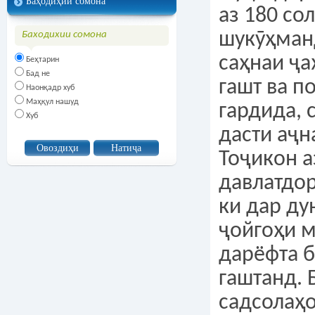
Баҳодиҳии сомона
Баходихии сомона
Беҳтарин
Бад не
Наонқадр хуб
Маҳқул нашуд
Хуб