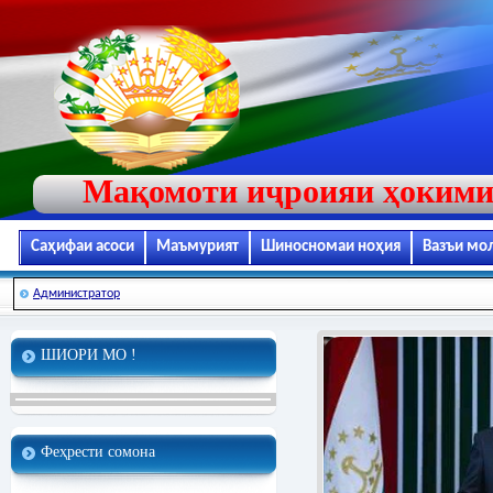
Мақомоти иҷроияи ҳокими
Саҳифаи асоси
Маъмурият
Шиносномаи ноҳия
Вазъи мо
Администратор
ШИОРИ МО !
Феҳрести сомона