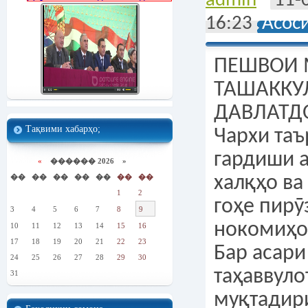
admin
11-
16:23
Асос
ПЕШВОИ МИЛЛАТ ВА ТАШАККУЛИ ДАВЛАТДОРИИ МИЛЛӢ Чархи таърих дар аснои гардиши абадии худ ба халқҳо ва давлатҳои ҷаҳон гоҳе пирӯзиҳо ва гоҳе нокомиҳо ба бор меорад. Бар асари чунин таҳаввулот, давлати муқтадири Сомониён пас аз 180 соли пойдориву шукӯҳмандӣ соли 999 аз саҳнаи ҷаҳон нопадид гашт ва пора – пора гардида, сарнавишташ ба дасти аҷнабиён афтод. Тоҷикон аз аввалин давлатдории миллии худ, ки дар дунёи он замон ҷойгоҳи муносибро дарёфта буд, маҳрум гаштанд. Баъди гузашти садсолаҳо, чархи гардун аз нав бар муроди тоҷикон гашт. 9 сентябри соли 1991 Хуршеди замоне фурӯрафтаи давлату истиқлоли тоҷикон аз нав тулуъ намуд ва бо чеҳраи нурбораш кӯҳу дамани моро равшан кард. Аммо, истиқлоли пас аз ҳазор сол ба мардуми тоҷик армуғоновардаи таърих ба гирдоб афтод. Бори дигар масъалаи ҳастӣ ва ё нестии миллати тоҷик дар баробари таърих қарор гирифт ва тақдири истиқлоли навини он дар сари мӯе муаллақ монд. Мамлакати орому осударо туғёни тундравию ифротгароиҳо фаро гирифт ва мавҷи он торафт шиддатноктар ва харобиовартар мегашт. Дар ин давраи ҳассос доираҳои табоҳкор ва бадандешу тирадил талош мекарданд, ки бо роҳи барангехтани низоъ, найрангҳои сиёсӣ ва бо мақсади бунёди давлати исломӣ Тоҷикистонро ба хоку хун кашанд. Пойтахти мамлакат - шаҳри Душанбе ба майдони тазоҳуроту гирдиҳамоиҳои беохир ва зӯроварию хунрезӣ табдил ёфт. Амалу рафтор ва кирдори майдондорон аз он шаҳодат медод, ки онҳо бар асоси нақшаҳои дар хориҷ аз кишвар тарҳрезигардида амал намуда, нақшаҳои шумашонро бо роҳи зӯрӣ ба сари халқи бофарҳанги тоҷик бор кардан мехостанд. Вазъи сиёсиву амниятӣ дар пойтахт торафт хатарноктар ва печидаву буҳронӣ мегашт. Кӯчаҳо аз мардум холӣ гардида, шомгоҳон пойтахт ба шаҳри мурда табдил ёфта, мардум аз ваҳму ҳарос аз манзилҳояшон берун намеомаданд. Муқовимати сиёсӣ авҷ гирифта, хатари ҳамчун давлати мустақил аз харитаи сиёсии олам нест гардидани Тоҷикистон, ба қисмҳо тақсим шудани он ва пароканда гаштани миллати тоҷик рӯз ба рӯз бештар таҳдид мекард. Мардум бовари худро ба ҳаёти имрӯзу фардояшон аз даст дода, бар асоси сиёсати тарҳрезишудаи душманон хонаву дари худро тарк карда, ба кишварҳои дуру наздик фирор менамуданд. Парокандагиву бенавоӣ ба авҷи аъло мерасид. Заминҳои серҳосил бесоҳиб монданд, шаҳрҳову ноҳияҳо, деҳаҳову хонаҳо аз одам холӣ гаштанд. Як мамлакати ободу хуррам, як миллати мутамаддин ва ба ҳам дӯсту тифоқро ба вартаи фалокату нобудӣ кашиданд, сарзамини серу пур ва пурфайзу баракатро хору муҳтоҷу бенаво гардонданд. Қадри нон аз қадри тилло баландтар гашт. Дар пойтахт ва дар бисёр минтақаҳои кишвар нон қурси моҳро мемонд, ки ба даст овардани он амри маҳол буд. Имрӯз, ки мо дар шароити осудаву ором дар сари дастархони пур аз нозу неъмат менишинем, набояд он рӯзҳои вазнину даҳшатборро аз ёд бубарем. Фаромӯш кардани онҳо худро фаромӯш кардан аст, таърихро фаромӯш кардан аст, гузаштаи худро аз ёд бурдан аст. Баъди гузашти садсолаҳо, чархи гардун аз нав бар муроди тоҷикон гашт. 9 сентябри соли 1991 Хуршеди замоне фурӯрафтаи давлату истиқлоли тоҷикон аз нав тулуъ намуд ва бо чеҳраи нурбораш кӯҳу дамани моро равшан кард. Аммо, истиқлоли пас аз ҳазор сол ба мардуми тоҷик армуғоновардаи таърих ба гирдоб афтод. Бори дигар масъалаи ҳастӣ ва ё нестии миллати тоҷик дар баробари таърих қарор гирифт ва тақдири истиқлоли навини он дар сари мӯе муаллақ монд. Дар дилу дар хотир нигоҳ доштани онҳо моро водор месозад, ки ба қадри зиндагии имрӯзаамон бирасем, ба давлату Ватани хеш арҷ бигузорем ва дастовардҳои истиқлолро чун гавҳараки чашм ҳифз намоем. Зеро дар охири қарни бист Тоҷикистон дар ҳолате қарор дошт, ки душманони дохиливу хориҷӣ бо шеваи гургона ба пайкари он дандон тез мекарданд ва ҳалокаташро мехостанд. Дар чунин як вазъияти даҳшатбору тақдирсоз Тоҷикистон ба шахсияте ниёз дошт, ки чун Исмоили Сомонӣ бо андешаву хиради баланд, бо матонату ақли солим ба арсаи сиёсат баромада, давлати фалаҷшударо аз нав эҳё намояд, халқу мамлакатро аз ҳалокат наҷот диҳад, ваҳдату якпорчагиро таъмин намояд, ба волоияти қонун кафолат диҳад, мардуми парешону роҳгумкардаро яктану муттаҳид созад. Баҳри ба ин ҳадаф расидан ва ҳаёти сиёсиву иҷтимоии кишварро муътадил сохтан моҳи ноябри соли 1992 дар Қасри Арбоби ноҳияи Бобоҷон Ғафуров Иҷлосияи таърихии XVI Шурои Олии Тоҷикистон доир гардид. Ин анҷумани тақдирсоз Эмомалӣ Раҳмон, ҷавонмарди шуҷоъ ва муборизро Сарвари давлати Тоҷикистон интихоб намуд, ки бо масъулияти баланди сиёсӣ, ватанпарастӣ, хештаншиносӣ ва ояндабинӣ вазифаашро сарбаландона ба ҷо овард. Пешвои миллат муҳтарам Эмомалӣ Раҳмон он замон дар назди халқу Ватан савганди вафодорӣ ёд карда, бо итминони комил изҳор доштанд, ки ба мардуми диёр сулҳ меоваранд, ба ҷанги бародаркушӣ хотим
Тақвими хабарҳо;
«
������ 2026 »
��
��
��
��
��
��
��
1
2
3
4
5
6
7
8
9
10
11
12
13
14
15
16
17
18
19
20
21
22
23
24
25
26
27
28
29
30
31