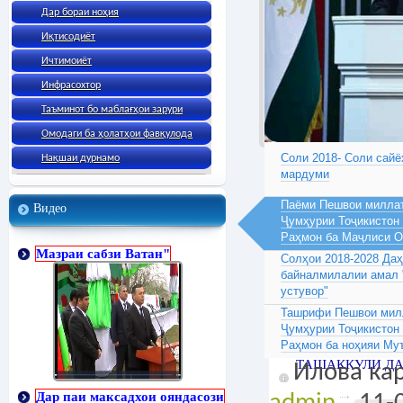
Дар бораи ноҳия
Иқтисодиёт
Ичтимоиёт
Инфрасохтор
Таъминот бо маблағҳои зарури
Омодаги ба ҳолатҳои фавқулода
Соли 2018- Соли сайё
Нақшаи дурнамо
мардуми
Паёми Пешвои миллат
Видео
Ҷумҳурии Тоҷикистон
Раҳмон ба Маҷлиси 
Мазраи сабзи Ватан"
Солҳои 2018-2028 Да
байналмилалии амал 
устувор"
Ташрифи Пешвои милл
Ҷумҳурии Тоҷикистон
Раҳмон ба ноҳияи Му
ТАШАККУЛИ ДА
Илова кар
Дар паи максадхои ояндасози