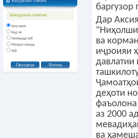
Баҳодиҳии сомона
баргузор 
Баходихии сомона
Дар Акси
Беҳтарин
"Ниҳолши
Бад не
ва корма
Наонқадр хуб
Маҳқул нашуд
иҷроияи 
Хуб
давлатии 
ташкилоту
Ҷамоатҳо
деҳоти н
фаъолона
аз 2000 а
мевадиҳа
ва ҳамеш