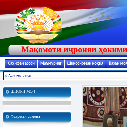
Мақомоти иҷроияи ҳокими
Саҳифаи асоси
Маъмурият
Шиносномаи ноҳия
Вазъи мо
Администратор
ШИОРИ МО !
Феҳрести сомона