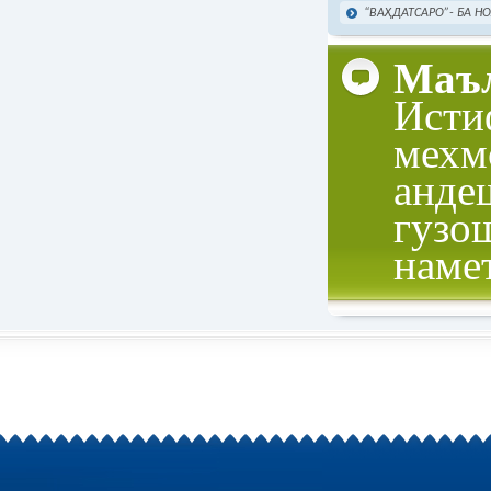
“ВАҲДАТСАРО”- БА Н
Маъл
Исти
мехм
анде
гузо
наме