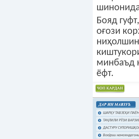
шинонида
Бояд гуфт
оғози кор
ниҳолшин
киштукори
минбаъд 
ёфт.
Чоп намудан
ШАРҲУ ТАВЗЕҲИ ПАЁМ
ТАҶЛИЛИ РӮЗИ ВАРЗИ
ДАСТУРУ СУПОРИШҲОИ
Вохӯрии намояндагони