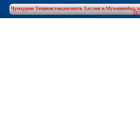
Ҷумҳурии Тоҷикистон,вилояти Хатлон н.Муъминобод, куч
22-