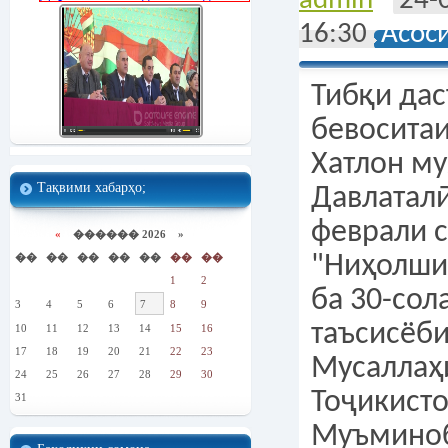
admin
24-
16:30
Асос
Тибқи да
бевоситаи
Хатлон м
Тақвими хабарҳо;
Давлаталӣ
феврали с
«
������ 2026 »
��
��
��
��
��
��
��
"Ниҳолши
1
2
ба 30-сол
3
4
5
6
7
8
9
таъсисёби
10
11
12
13
14
15
16
17
18
19
20
21
22
23
Мусаллаҳ
24
25
26
27
28
29
30
Тоҷикист
31
Муъминоб