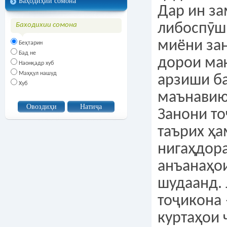
Баҳодиҳии сомона
Дар ин за
либоспӯш
Баходихии сомона
миёни за
Беҳтарин
Бад не
дорои ма
Наонқадр хуб
Маҳқул нашуд
арзиши б
Хуб
маънавию
Занони то
таърих ҳа
нигаҳдора
анъанаҳо
шудаанд.
тоҷикона 
куртаҳои 