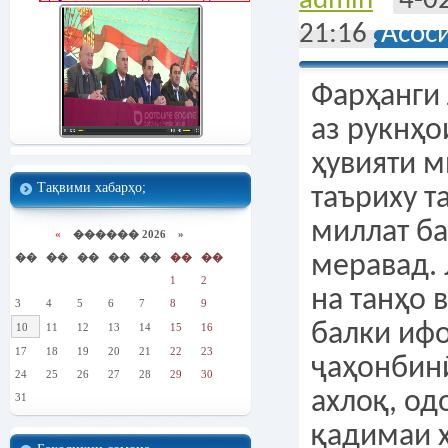
admin
4-0
21:16
Асос
Фарҳанги
аз рукнҳ
ҳувияти м
Тақвими хабарҳо;
таъриху т
миллат б
«
������ 2026 »
��
��
��
��
��
��
��
меравад.
1
2
на танҳо 
3
4
5
6
7
8
9
балки иф
10
11
12
13
14
15
16
17
18
19
20
21
22
23
ҷаҳонбинӣ
24
25
26
27
28
29
30
ахлоқ, од
31
қадимаи 