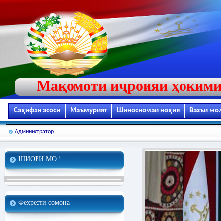
Мақомоти иҷроияи ҳокими
Саҳифаи асоси
Маъмурият
Шиносномаи ноҳия
Вазъи мо
Администратор
ШИОРИ МО !
Феҳрести сомона