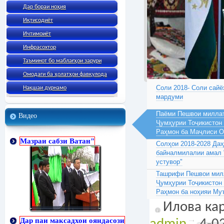
Дар бораи ноҳия
Иқтисодиёт
Ичтимоиёт
Инфрасохтор
Таъминот бо маблағҳои зарури
Омодаги ба ҳолатҳои фавқулода
Соли 2018- Соли сайё
Нақшаи дурнамо
мардуми
Паёми Пешвои миллат
Видео
Ҷумҳурии Тоҷикистон
Раҳмон ба Маҷлиси 
Мазраи сабзи Ватан"
Солҳои 2018-2028 Да
байналмилалии амал 
устувор"
Ташрифи Пешвои милл
Ҷумҳурии Тоҷикистон
Раҳмон ба ноҳияи Му
Илова кар
Дар паи максадхои ояндасози