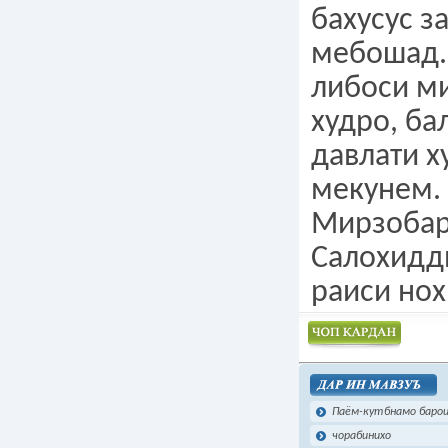
бахусус з
мебошад.
либоси ми
худро, ба
давлати 
мекунем.
Мирзобар
Салохидд
раиси нох
Чоп намудан
Паём-кутбнамо барои
чорабинихо