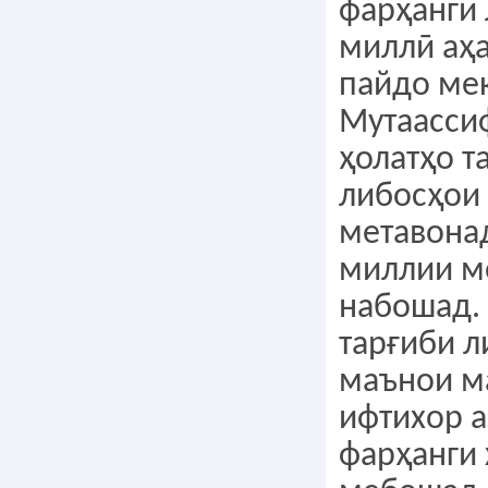
фарҳанги
миллӣ аҳ
пайдо ме
Мутаассиф
ҳолатҳо т
либосҳои
метавона
миллии м
набошад. 
тарғиби л
маънои м
ифтихор а
фарҳанги 