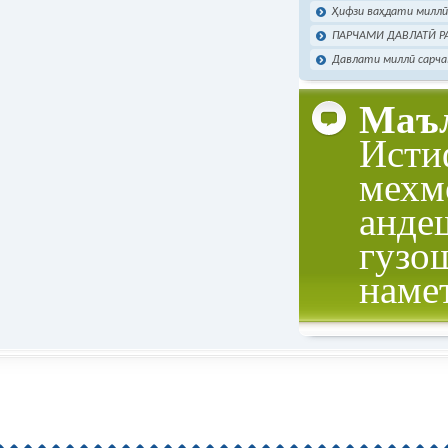
Ҳифзи ваҳдати миллӣ 
ПАРЧАМИ ДАВЛАТӢ РА
Давлати миллӣ сарча
Маъл
Исти
мехм
анде
гузо
наме