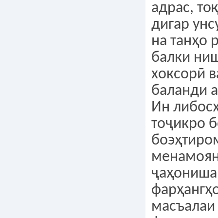
адрас, то
дигар ун
на танҳо 
балки ни
хоксорӣ в
баланди 
Ин либос
тоҷикро б
боэҳтиро
менамоян
ҷаҳониша
фарҳангҳо
масъалаи 