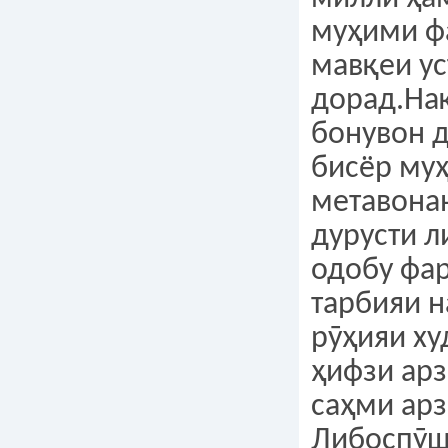
муҳими ф
мавқеи ус
дорад.На
бонувон д
бисёр муҳ
метавона
дурусти л
одобу фар
тарбияи н
рӯҳияи х
ҳифзи ар
саҳми арз
Либоспӯш