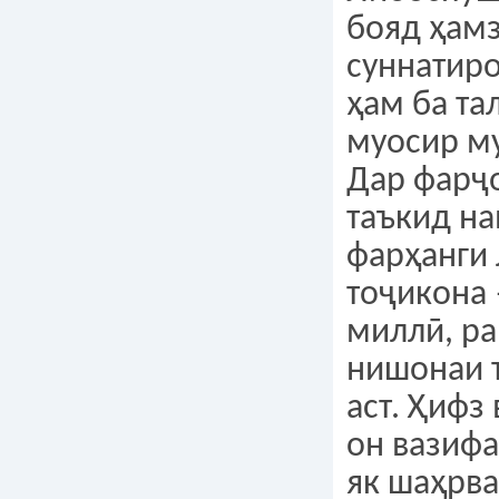
бояд ҳам
суннатиро
ҳам ба та
муосир м
Дар фарҷ
таъкид на
фарҳанги
тоҷикона
миллӣ, ра
нишонаи 
аст. Ҳифз
он вазифа
як шаҳрва