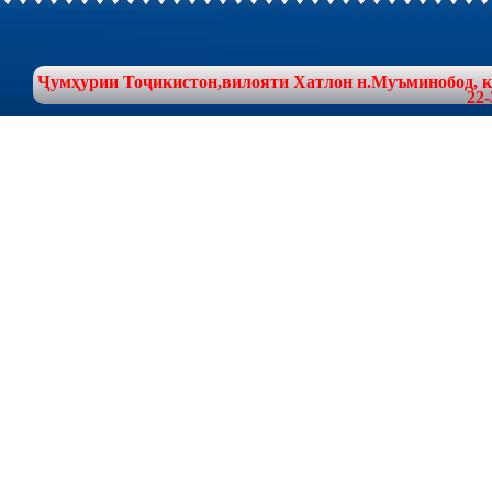
Ҷумҳурии Тоҷикистон,вилояти Хатлон н.Муъминобод, куч
22-