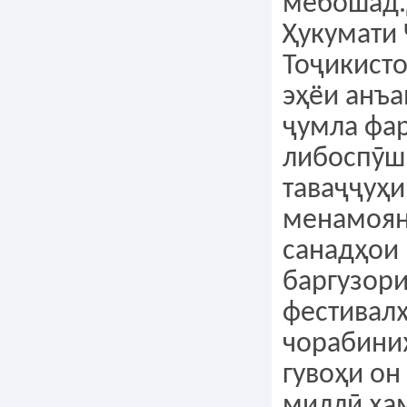
мебошад.
Ҳукумати
Тоҷикисто
эҳёи анъа
ҷумла фа
либоспӯш
таваҷҷуҳи
менамоян
санадҳои
баргузори
фестивалҳ
чорабини
гувоҳи он
миллӣ ҳа