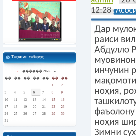
admin
20-
12:28
Асос
Дар муло
раиси вил
Абдулло 
Тақвими хабарҳо;
муовинон
инчунин 
«
������ 2026 »
��
��
��
��
��
��
��
мақомоти
1
2
ноҳия, р
3
4
5
6
7
8
9
ташкилоту
10
11
12
13
14
15
16
17
18
19
20
21
22
23
фаъолону
24
25
26
27
28
29
30
ноҳия ши
31
Зимни су