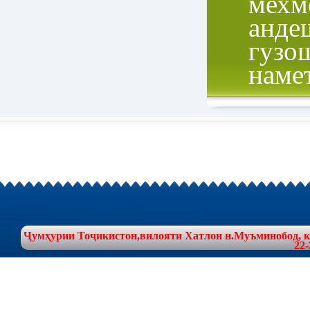
мехм
анде
гузо
наме
Ҷумҳурии Тоҷикистон,вилояти Хатлон н.Муъминобод, куч
22-