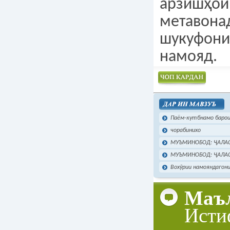
арзишҳои
метавона
шукуфони
намояд.
Чоп намудан
Паём-кутбнамо барои
чорабинихо
МУЪМИНОБОД: ҶАЛАС
МУЪМИНОБОД: ҶАЛАС
Вохӯрии намояндагони
Маъл
Исти