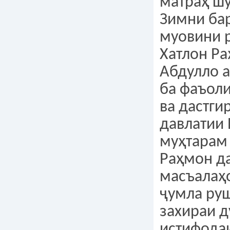
матраҳ ш
Зимни ба
муовини 
Хатлон Р
Абдулло 
ба фаъол
ва дастги
давлатии
муҳтарам
Раҳмон да
масъалаҳо
ҷумла руш
захираи д
истифода