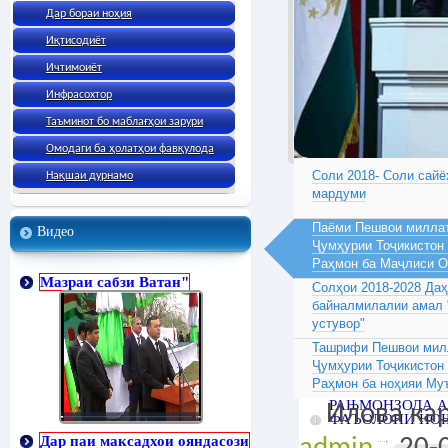
Дар бораи ноҳия
Иқтисодиёт
Ичтимоиёт
Инфрасохтор
Таъминот бо маблағҳои зарури
Омодаги ба ҳолатҳои фавқулода
Соли 2018- Соли сайё
Нақшаи дурнамо
мардуми
Паёми Пешвои миллат
Видео
Ҷумҳурии Тоҷикистон
Раҳмон ба Маҷлиси 
Мазраи сабзи Ватан"
Солҳои 2018-2028 Да
байналмилалии амал 
устувор"
Ташрифи Пешвои милл
Ҷумҳурии Тоҷикистон
Раҳмон ба ноҳияи Му
РАЊМОНЗОДА А
Илова кар
ФАЪОЛОНИ НО
Дар паи максадхои ояндасози