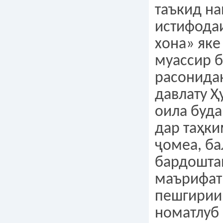
таъкид на
истифодаи
хона» яке
муассир 
расонида
давлату Ҳ
оила буда
дар таҳки
ҷомеа, б
бардошта
маърифати
пешгирии
номатлуб