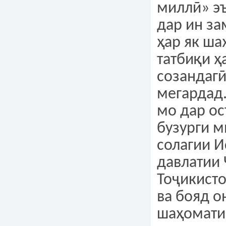
миллӣ» эъ
дар ин за
ҳар як ша
татбиқи 
созандагӣ
мегардад.
мо дар о
бузурги м
солагии И
давлатии
Тоҷикист
ва бояд о
шаҳомати 