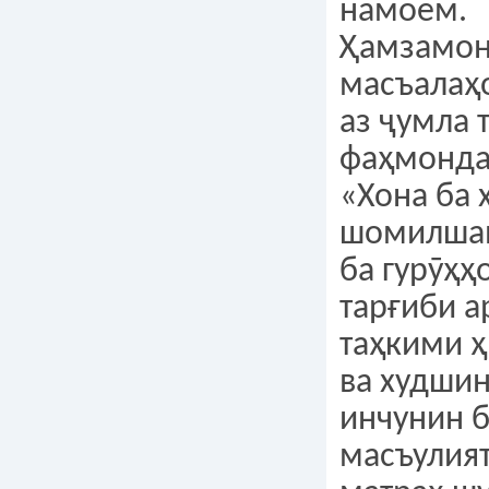
намоем.
Ҳамзамон
масъалаҳ
аз ҷумла 
фаҳмонда
«Хона ба 
шомилшав
ба гурӯҳҳ
тарғиби 
таҳкими ҳ
ва худши
инчунин 
масъулия