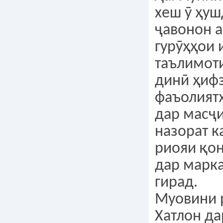
хеш ӯ ҳуш
ҷавонон а
гурӯҳҳои 
таълимот
динӣ ҳифз
фаъолият
дар масҷ
назорат к
риояи қо
дар марка
гирад.
Муовини 
Хатлон да