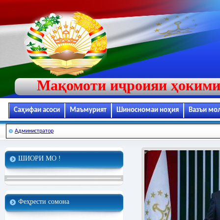
Мақомоти иҷроияи ҳокими
Саҳифаи асоси
Маъмурият
Шиносномаи ноҳия
Вазъи мо
Администратор
ШИОРИ МО !
Феҳрести сомона