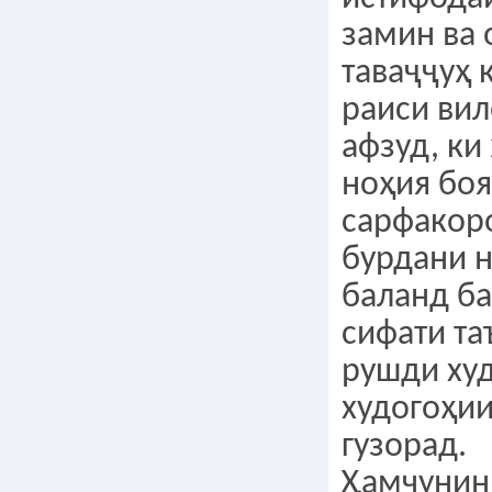
замин ва
таваҷҷуҳ 
раиси вил
афзуд, ки
ноҳия боя
сарфакор
бурдани н
баланд б
сифати та
рушди ху
худогоҳи
гузорад.
Ҳамчунин