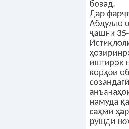
бозад.
Дар фарҷ
Абдулло 
ҷашни 35-
Истиқлол
ҳозиринр
иштирок 
корҳои о
созандагӣ
анъанаҳо
намуда қа
саҳми ҳар
рушди ноҳ