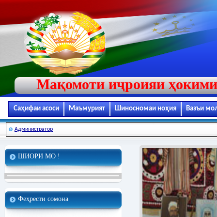
Мақомоти иҷроияи ҳокими
Саҳифаи асоси
Маъмурият
Шиносномаи ноҳия
Вазъи мо
Администратор
ШИОРИ МО !
Феҳрести сомона