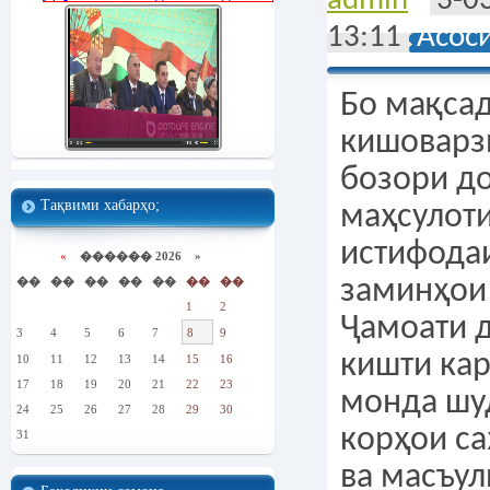
admin
3-0
13:11
Асос
Бо мақса
кишоварз
бозори д
Тақвими хабарҳо;
маҳсулоти
истифода
«
������ 2026 »
��
��
��
��
��
��
��
заминҳои
1
2
Ҷамоати д
3
4
5
6
7
8
9
кишти кар
10
11
12
13
14
15
16
17
18
19
20
21
22
23
монда шу
24
25
26
27
28
29
30
корҳои с
31
ва масъул