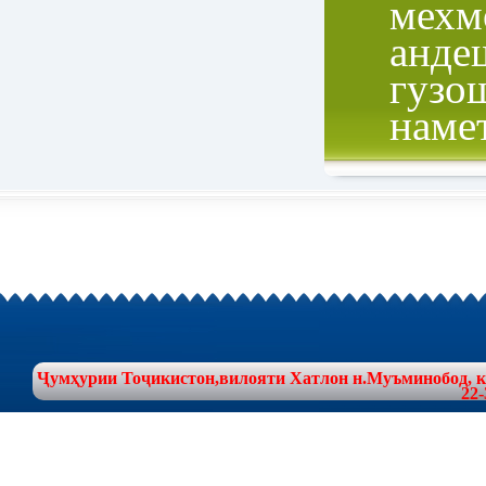
мехм
анде
гузо
наме
Ҷумҳурии Тоҷикистон,вилояти Хатлон н.Муъминобод, куч
22-