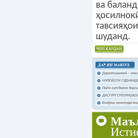
ва балан
ҳосилнокӣ
тавсияҳои
шуданд.
Чоп намудан
Дарахтшинонӣ – омили
МУЛОЌОТИ СУДМАНДИ
Паём-кутбнамо барои
ДАСТУРУ СУПОРИШҲОИ
Вохӯрии намояндагони
Маъл
Исти