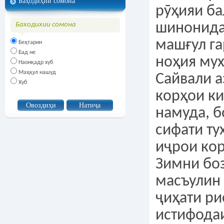
Баҳодиҳии сомона
рӯҳияи ба
шинонида
Баходихии сомона
машғул га
Беҳтарин
Бад не
ноҳия му
Наонқадр хуб
Маҳқул нашуд
Сайвали а
Хуб
корҳои к
намуда, б
сифати ту
иҷрои ко
Зимни бо
масъулин
ҷиҳати ри
истифода