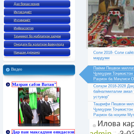
Дар бораи ноҳия
Иқтисодиёт
Ичтимоиёт
Инфрасохтор
Таъминот бо маблағҳои зарури
Омодаги ба ҳолатҳои фавқулода
Соли 2018- Соли сайё
Нақшаи дурнамо
мардуми
Паёми Пешвои миллат
Видео
Ҷумҳурии Тоҷикистон
Раҳмон ба Маҷлиси 
Мазраи сабзи Ватан"
Солҳои 2018-2028 Да
байналмилалии амал 
устувор"
Ташрифи Пешвои милл
Ҷумҳурии Тоҷикистон
Раҳмон ба ноҳияи Му
Илова кар
Дар паи максадхои ояндасози