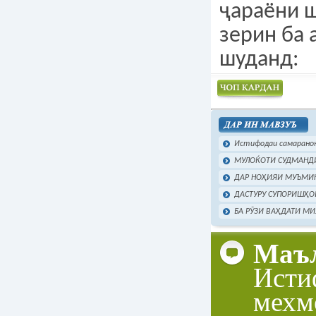
ҷараёни 
зерин ба
шуданд:
Чоп намудан
Истифодаи самараноки
МУЛОЌОТИ СУДМАНДИ
ДАР НОҲИЯИ МУЪМИН
ДАСТУРУ СУПОРИШҲОИ
БА РӮЗИ ВАҲДАТИ М
Маъл
Исти
мехм