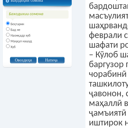
Баҳодиҳии сомона
бардошта
масъулия
Баходихии сомона
шаҳрвандо
Беҳтарин
Бад не
феврали с
Наонқадр хуб
Маҳқул нашуд
шафати р
Хуб
– Кӯлоб 
баргузор 
чорабинӣ
ташкилоту
ҷавонон,
маҳаллӣ 
ҷамъиятӣ
иштирок 