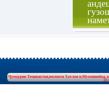
анде
гузо
наме
Ҷумҳурии Тоҷикистон,вилояти Хатлон н.Муъминобод, куч
22-