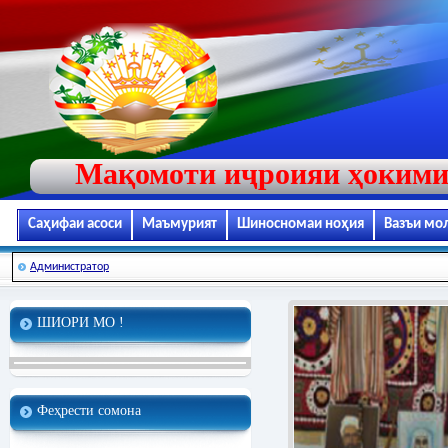
Мақомоти иҷроияи ҳокими
Саҳифаи асоси
Маъмурият
Шиносномаи ноҳия
Вазъи мо
Администратор
ШИОРИ МО !
Феҳрести сомона