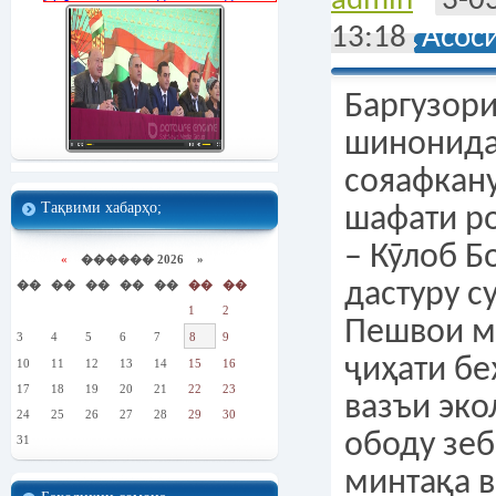
admin
3-0
13:18
Асос
Баргузори
шинонида
сояафкан
Тақвими хабарҳо;
шафати р
– Кӯлоб Б
«
������ 2026 »
��
��
��
��
��
��
��
дастуру 
1
2
Пешвои м
3
4
5
6
7
8
9
ҷиҳати бе
10
11
12
13
14
15
16
17
18
19
20
21
22
23
вазъи эко
24
25
26
27
28
29
30
ободу зе
31
минтақа в