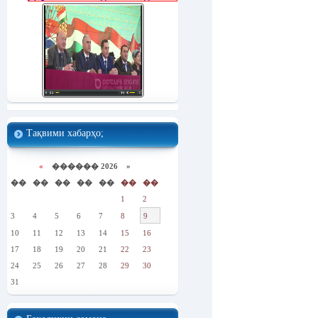
Тақвими хабарҳо;
«
������ 2026 »
��
��
��
��
��
��
��
1
2
3
4
5
6
7
8
9
10
11
12
13
14
15
16
17
18
19
20
21
22
23
24
25
26
27
28
29
30
31