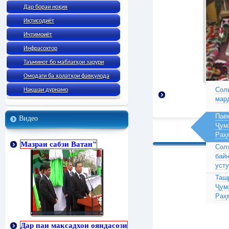
Дар бораи ноҳия
Иқтисодиёт
Ичтимоиёт
Инфрасохтор
Таъминот бо маблағҳои зарури
Омодаги ба ҳолатҳои фавқулода
Соли
Нақшаи дурнамо
мар
Паё
Видео
Ҷум
Раҳ
Мазраи сабзи Ватан"
Сол
бай
усту
Таш
Ҷум
Раҳ
Дар паи максадхои ояндасози