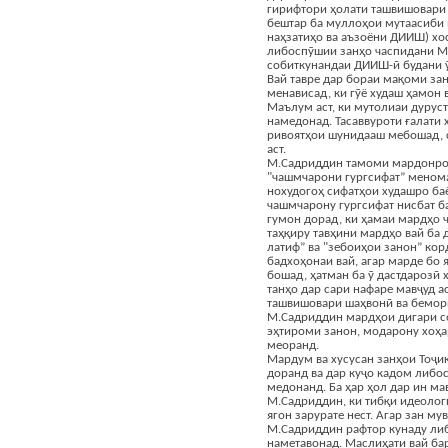
гирифтори ҳолати ташвишовари 
бештар ба муллоҳои мутаасиби
наҳзатиҳо ва аъзоёни ДИИШ) хос 
либоспӯшии занҳо часпидани М
собиткунандаи ДИИШ-ӣ будани 
Вай тавре дар бораи мақоми за
менависад, ки гӯё худаш ҳамон в
Маълум аст, ки мутолиаи дуруст
намедонад. Тасаввуроти ғалати х
ривоятҳои шунидааш мебошад, 
аст.
М.Садриддин тамоми мардонро 
"чашмчарони гургсифат” менома
нохудогоҳ сифатҳои худашро баё
чашмчарону гургсифат нисбат ба
гумон дорад, ки ҳамаи мардҳо 
таҳқиру тавҳини мардҳо вай ба 
латиф” ва "зебоиҳои занон” кор
бадхоҳонаи вай, агар марде бо 
бошад, ҳатман ба ӯ дастдарозӣ 
танҳо дар сари нафаре мавҷуд а
ташвишовари шаҳвонӣ ва бемори
М.Садриддин мардҳои дигари с
эҳтироми занон, модарону хоҳ
меоранд.
Мардум ва хусусан занҳои Тоҷи
доранд ва дар куҷо кадом либо
медонанд. Ба ҳар ҳол дар ин м
М.Садриддин, ки тибқи идеоло
ягон зарурате нест. Агар зан м
М.Садриддин рафтор кунаду либ
наметавонад. Маслиҳати вай ба