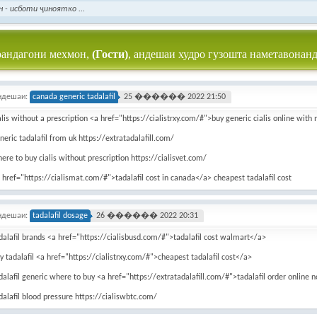
 - исботи ҷиноятко ...
рандагони мехмон,
(Гости)
, андешаи худро гузошта наметавонанд
ндешаи:
canada generic tadalafil
25 ������ 2022 21:50
alis without a prescription <a href="https://cialistrxy.com/#">buy generic cialis online wit
neric tadalafil from uk https://extratadalafill.com/
ere to buy cialis without prescription https://cialisvet.com/
 href="https://cialismat.com/#">tadalafil cost in canada</a> cheapest tadalafil cost
ндешаи:
tadalafil dosage
26 ������ 2022 20:31
dalafil brands <a href="https://cialisbusd.com/#">tadalafil cost walmart</a>
y tadalafil <a href="https://cialistrxy.com/#">cheapest tadalafil cost</a>
dalafil generic where to buy <a href="https://extratadalafill.com/#">tadalafil order online 
dalafil blood pressure https://cialiswbtc.com/