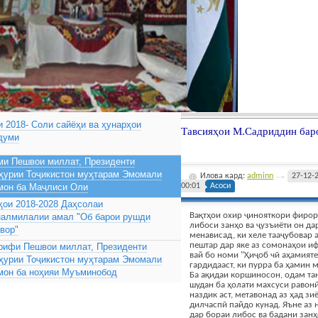
 2018- Соли сайёҳи ва ҳунарҳои
Тавсияҳои М.Садриддин бар
думи
ми Пешвои миллат, Президенти
ҳурии Тоҷикистон муҳтарам Эмомали
Илова кард:
adminn
27-12-
мон ба Маҷлиси Оли
00:01
Асоси
ҳои 2018-2028 Даҳсолаи
Вақтҳои охир ҷинояткори фиро
налмилалии амал "Об барои рушди
либоси занҳо ва ҷузъиёти он да
вор"
менависад, ки хеле тааҷубовар а
пештар дар яке аз сомонаҳои и
рифи Пешвои миллат, Президенти
вай бо номи "Ҳиҷоб чӣ аҳамият
ҳурии Тоҷикистон муҳтарам Эмомали
гардидааст, ки пурра ба ҳамин 
мон ба ноҳияи Муъминобод
Ба ақидаи коршиносон, одам та
шудан ба ҳолати махсуси равонӣ
наздик аст, метавонад аз ҳад з
дилчаспӣ пайдо кунад. Яъне аз
дар бораи либос ва бадани занҳ