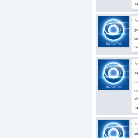
<a
А
ge
bu
ta
А
<a
ta
ci
si
<a
А
ge