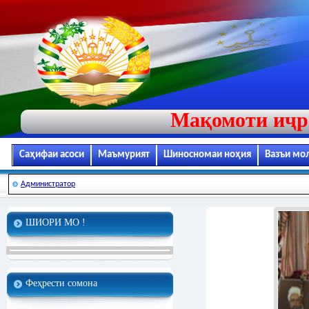
Мақомоти иҷр
Саҳифаи асоси
Маъмурият
Шиносномаи ноҳия
Вазъи мо
Администратор
ШИОРИ МО !
Феҳрести сомона