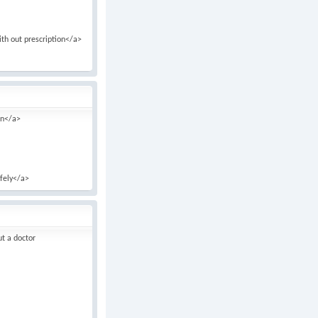
ith out prescription</a>
on</a>
afely</a>
ut a doctor