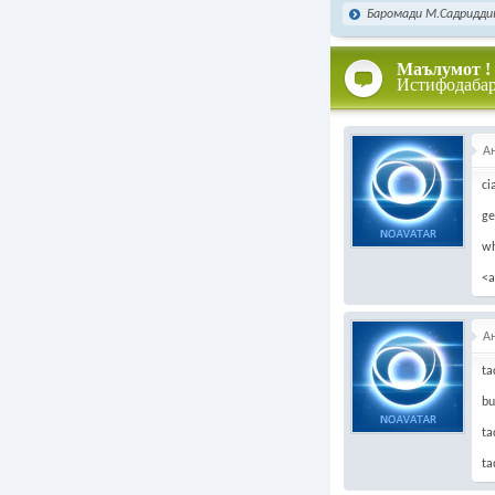
Баромади М.Садриддин
Маълумот !
Истифодаба
А
ci
ge
wh
<a
А
ta
bu
ta
ta