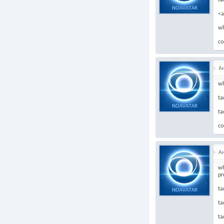
ta
<a
wh
co
А
wh
ta
ta
co
А
wh
pr
ta
ta
ta