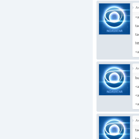
А
<a
ta
ta
ht
<a
А
bu
<a
<a
<a
А
ta