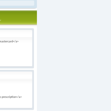
.
h mastercard</a>
no prescription</a>