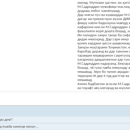
меояд. Мутмаин ҳастем, ки ҳатт
М.Садриддин мувофиқи маслиҳа
додааш либос намепушад.
Дар мағзи пуч ва хушкшудаи М
дигар экстремистҳои аъзои ДИИ
фикру хаёли бадхоҳона мавҷуд ас
нафарони мисли М.Садриддин за
фаъолияти корӣ дошта бошад, 
Ин палидон занро танҳо ба сифа
дидан мехоҳанд. Дар сари инҳо
қонеъ кардани ҳисси шаҳвониаш
Занҳои муҳтарами Тоҷикистон, 
баробар доранд ва дар тамоми 
тараққии кишварамон саҳмгузор
хатарноку даҳшатангези ҳар гу
М.Садриддин надоранд. Беҳтара
бошад, чӣ гуна тавба мекунаду
мешавад. Зеро бо чунин ақидаи
террористӣ дер ё зуд дастгир в
мешавад.
Аммо бадбахтии асосии М.Садр
ки торафт авҷ мегирад ва муоли
ри дунё?
д тавба камтар мекун ...