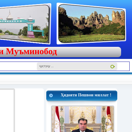
яи Муъминобод
Ҳидояти Пешвои миллат !