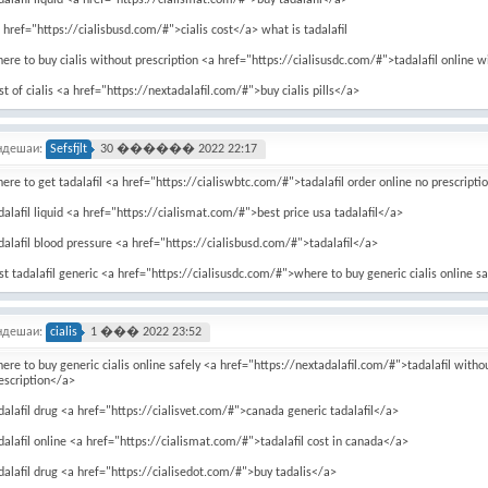
dalafil liquid <a href="https://cialismat.com/#">buy tadalafil</a>
 href="https://cialisbusd.com/#">cialis cost</a> what is tadalafil
ere to buy cialis without prescription <a href="https://cialisusdc.com/#">tadalafil online w
st of cialis <a href="https://nextadalafil.com/#">buy cialis pills</a>
ндешаи:
Sefsfjlt
30 ������ 2022 22:17
ere to get tadalafil <a href="https://cialiswbtc.com/#">tadalafil order online no prescripti
dalafil liquid <a href="https://cialismat.com/#">best price usa tadalafil</a>
dalafil blood pressure <a href="https://cialisbusd.com/#">tadalafil</a>
st tadalafil generic <a href="https://cialisusdc.com/#">where to buy generic cialis online s
ндешаи:
cialis
1 ��� 2022 23:52
ere to buy generic cialis online safely <a href="https://nextadalafil.com/#">tadalafil witho
escription</a>
dalafil drug <a href="https://cialisvet.com/#">canada generic tadalafil</a>
dalafil online <a href="https://cialismat.com/#">tadalafil cost in canada</a>
dalafil drug <a href="https://cialisedot.com/#">buy tadalis</a>