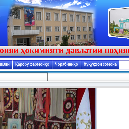
оияи ҳокимияти давлатии ноҳи
лияви
Қарору фармонҳо
Чорабиниҳо
Ҳуқуқҳои сомона