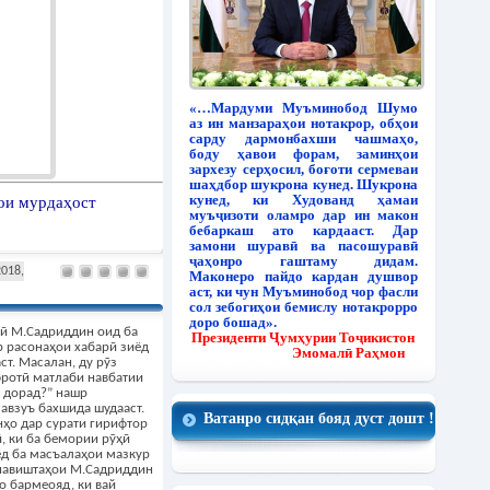
«…Мардуми Муъминобод Шумо
аз ин манзараҳои нотакрор, обҳои
сарду дармонбахши чашмаҳо,
боду ҳавои форам, заминҳои
зархезу серҳосил, боғоти сермеваи
шаҳдбор шукрона кунед. Шукрона
кунед, ки Худованд ҳамаи
ои мурдаҳост
муъҷизоти оламро дар ин макон
бебаркаш ато кардааст. Дар
замони шуравӣ ва пасошуравӣ
ҷаҳонро гаштаму дидам.
2018,
Маконеро пайдо кардан душвор
аст, ки чун Муъминобод чор фасли
сол зебогиҳои бемислу нотакрорро
доро бошад».
рӣ М.Садриддин оид ба
Президенти Ҷумҳурии Тоҷикистон
р расонаҳои хабарӣ зиёд
Эмомалӣ Раҳмон
ст. Масалан, ду рӯз
фротӣ матлаби навбатии
е дорад?” нашр
мавзуъ бахшида шудааст.
Ватанро сидқан бояд дуст дошт !
нҳо дар сурати гирифтор
, ки ба бемории рӯҳӣ
иёд ба масъалаҳои мазкур
 навиштаҳои М.Садриддин
о бармеояд, ки вай