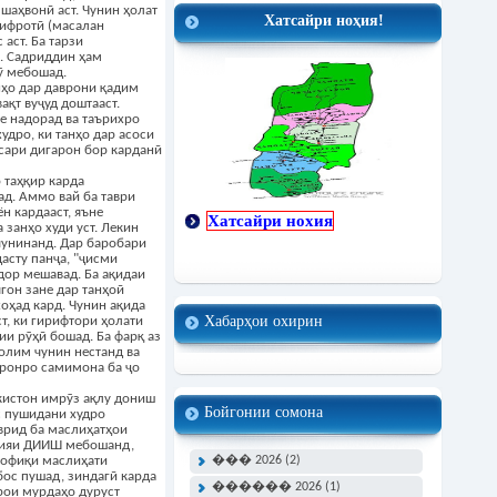
шаҳвонӣ аст. Чунин ҳолат
Хатсайри ноҳия!
 ифротӣ (масалан
аст. Ба тарзи
. Садриддин ҳам
ӯ мебошад.
нҳо дар даврони қадим
ақт вуҷуд доштааст.
е надорад ва таърихро
удро, ки танҳо дар асоси
сари дигарон бор карданӣ
таҳқир карда
д. Аммо вай ба таври
н кардааст, яъне
Хатсайри нохия
 занҳо худи уст. Лекин
чунинанд. Дар баробари
дасту панҷа, "ҷисми
дор мешавад. Ба ақидаи
ягон зане дар танҳоӣ
хоҳад кард. Чунин ақида
Хабарҳои охирин
ст, ки гирифтори ҳолати
и рӯҳӣ бошад. Ба фарқ аз
олим чунин нестанд ва
аронро самимона ба ҷо
кистон имрӯз ақлу дониш
Бойгонии сомона
с пушидани худро
аврид ба маслиҳатҳои
гияи ДИИШ мебошанд,
��� 2026 (2)
увофиқи маслиҳати
ос пушад, зиндагӣ карда
������ 2026 (1)
рои мурдаҳо дуруст