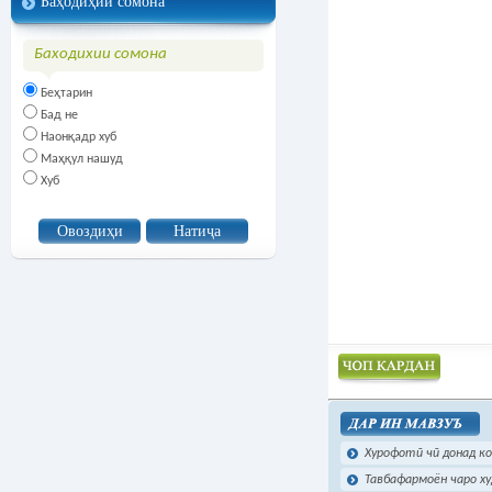
Баҳодиҳии сомона
Баходихии сомона
Беҳтарин
Бад не
Наонқадр хуб
Маҳқул нашуд
Хуб
Чоп намудан
Хурофотӣ чӣ донад ко
Тавбафармоён чаро ху