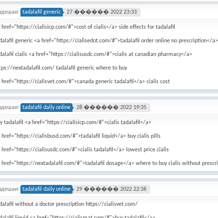
ндешаи:
tadalafil generic
27 ������ 2022 23:33
 href="https://cialisicp.com/#">cost of cialis</a> side effects for tadalafil
dalafil generic <a href="https://cialisedot.com/#">tadalafil order online no prescription</a>
dalafil cialis <a href="https://cialisusdc.com/#">cialis at canadian pharmacy</a>
tps://nextadalafil.com/ tadalafil generic where to buy
 href="https://cialisvet.com/#">canada generic tadalafil</a> cialis cost
ндешаи:
tadalafil daily online
28 ������ 2022 19:35
y tadalafil <a href="https://cialisicp.com/#">cialis tadalafil</a>
 href="https://cialisbusd.com/#">tadalafil liquid</a> buy cialis pills
 href="https://cialisusdc.com/#">cialis tadalafil</a> lowest price cialis
 href="https://nextadalafil.com/#">tadalafil dosage</a> where to buy cialis without prescr
ндешаи:
tadalafil daily online
29 ������ 2022 22:36
dalafil without a doctor prescription https://cialisvet.com/