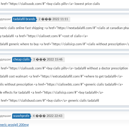
 href="https://cialisusdc.com/#">buy cialis pills</a> lowest price cialis
ндешаи:
tadalafil brands
2 ��� 2022 11:11
neric cialis online fast shipping <a href="https://nextadalafil.com/#">cialis at canadian p
y tadalafil <a href="https://cialisvet.com/#">cost of cialis</a>
dalafil generic where to buy <a href="https://cialisicp.com/#">cialis without prescription</
ндешаи:
cheap cialis
3 ��� 2022 15:46
 href="https://cialisusdc.com/#">buy cialis pills</a> tadalafil without a doctor prescription
dalafil cost walmart <a href="https://extratadalafill.com/#">where to get tadalafil</a>
alis without prescription <a href="https://cialiswbtc.com/#">generic cialis tadalafil</a>
de effects for tadalafil <a href="https://cialisicp.com/#">buy tadalafil</a>
 href="https://cialisbusd.com/#">buy cialis</a> generic cialis tadalafil
ндешаи:
wawhprofe
4 ��� 2022 22:43
neric provigil 200mg