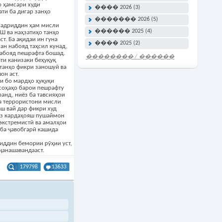
о ҳамсари худи
���� 2026 (3)
ти ба дигар занҳо
������� 2026 (5)
.Садриддин ҳам мисли
������ 2025 (4)
Ш ва наҳзатиҳо танҳо
т. Ба ақидаи ин гуна
���� 2025 (2)
н набояд таҳсил кунад,
набояд пешрафта бошад.
�������� / ������
ти канизаки беҳуқуқ
���� �����
 танҳо фикри заношуӣ ва
он аст.
ки бо мардҳо ҳуқуқи
соҳаҳо барои пешрафту
анд, ниёз ба тавсияҳои
на террористони мисли
ш вай дар фикри худ
 аз кардаҳояш пушаймон
 экстремистӣ ва амалҳои
а ба ҷавобгарӣ кашида
иддин бемории рӯҳии уст,
ҷанашавандааст.
179798
13633