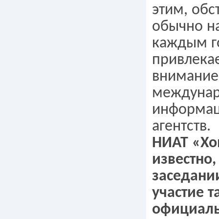
этим, обс
обычно на
каждым г
привлека
внимание
междуна
информа
агентств.
НИАТ «Хо
известно
заседани
участие 
официаль