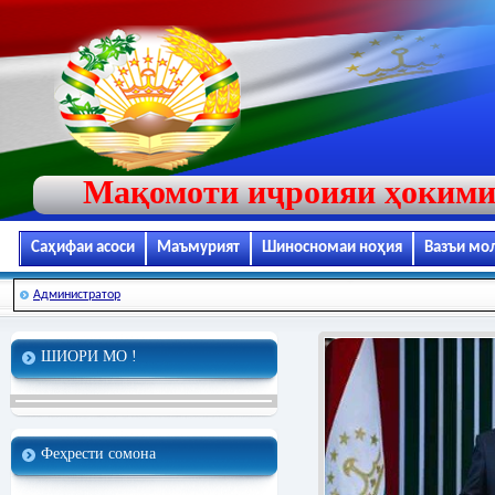
Мақомоти иҷроияи ҳокими
Саҳифаи асоси
Маъмурият
Шиносномаи ноҳия
Вазъи мо
Администратор
ШИОРИ МО !
Феҳрести сомона