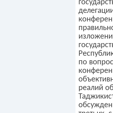
государс
делегаци
конферен
правильно
изложени
государст
Республи
по вопрос
конференц
объектив
реалий о
Таджикист
обсуждени