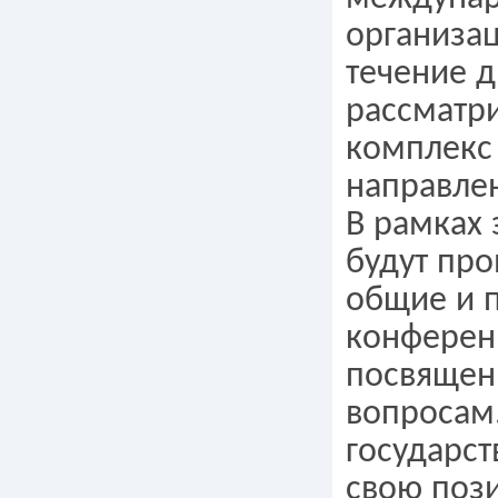
организац
течение д
рассматр
комплекс 
направле
В рамках 
будут пр
общие и 
конферен
посвящен
вопросам
государст
свою поз