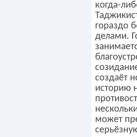
когда-либ
Таджикис
гораздо 
делами. Г
занимает
благоустр
созидани
создаёт 
историю 
противос
нескольк
может пр
серьёзную