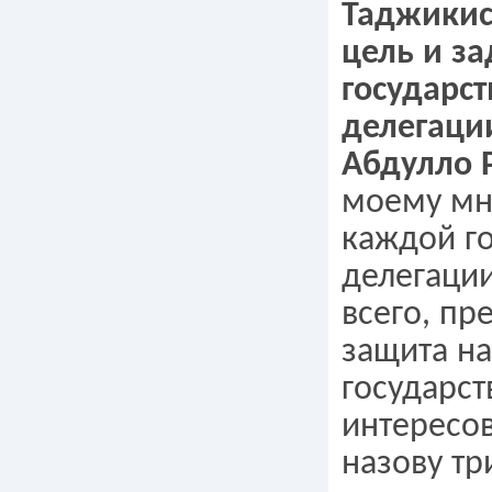
Таджикис
цель и з
государс
делегаци
Абдулло 
моему мн
каждой г
делегации
всего, пр
защита н
государс
интересов
назову тр