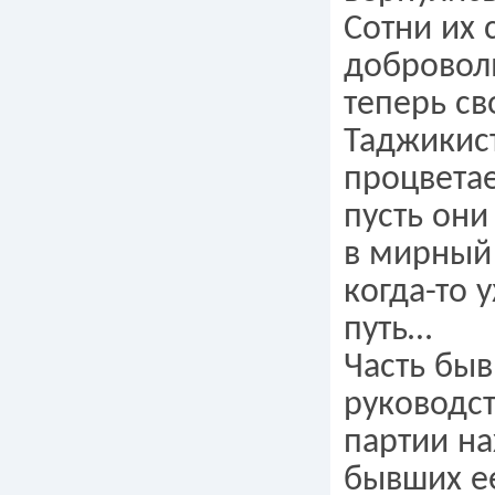
Сотни их 
доброволь
теперь св
Таджикис
процветае
пусть он
в мирный
когда-то 
путь…
Часть бы
руководс
партии на
бывших е