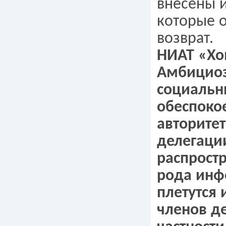
внесены 
которые о
возврат.
НИАТ «Хо
Амбицио
социальн
обеспоко
авторите
делегации
распростр
рода ин
плетутся 
членов д