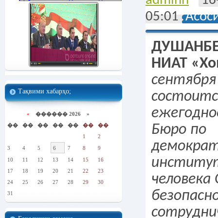
adminn
16
05:01
Асос
ДУШАНБЕ, 
НИАТ «Хо
сентября
Тақвими хабарҳо;
состоитс
ежегодно
«
������ 2026 »
��
��
��
��
��
��
��
Бюро по
1
2
демократ
3
4
5
6
7
8
9
институт
10
11
12
13
14
15
16
17
18
19
20
21
22
23
человека 
24
25
26
27
28
29
30
безопасн
31
сотрудни