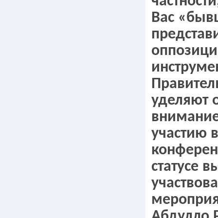
частности
Вас «бы
представ
оппозици
инструме
Правитель
уделяют 
внимани
участию в
конферен
статусе в
участвова
мероприя
Абдулло 