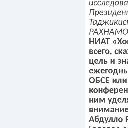
исследова
Президен
Таджикис
РАХНАМО
НИАТ «Хо
всего, ск
цель и з
ежегодны
ОБСЕ или
конферен
ним удел
внимани
Абдулло 