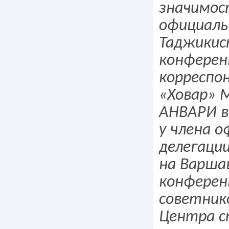
значимос
официаль
Таджикис
конферен
корреспо
«Ховар» 
АНВАРИ в
у члена 
делегаци
на Варша
конферен
советник
Центра с