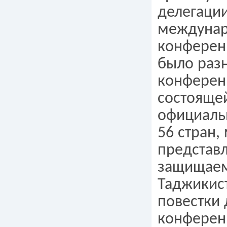
делегации
междуна
конферен
было разн
конферен
состояще
официаль
56 стран,
представ
защищае
Таджикис
повестки 
конферен