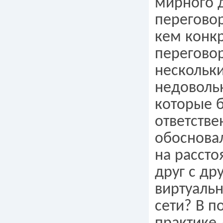
мирного 
переговор
кем конкр
перегово
нескольк
недоволь
которые 
ответстве
обосновал
на расст
друг с др
виртуаль
сети? В п