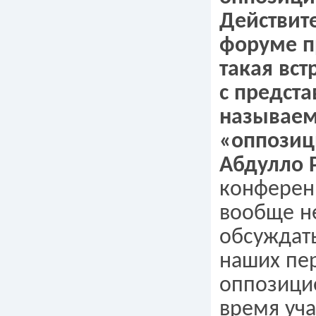
Действит
форуме п
такая вст
с предста
называе
«оппозиц
Абдулло 
конферен
вообще н
обсуждат
наших пе
оппозицие
время уч