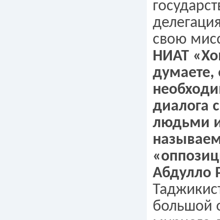
государст
делегаци
свою мис
НИАТ «Хо
думаете, 
необходи
диалога 
людьми и
называе
«оппозиц
Абдулло 
Таджикис
большой 