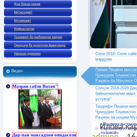
Дар бораи ноҳия
Иқтисодиёт
Ичтимоиёт
Инфрасохтор
Таъминот бо маблағҳои зарури
Омодаги ба ҳолатҳои фавқулода
Соли 2018- Соли сайё
Нақшаи дурнамо
мардуми
Паёми Пешвои миллат
Видео
Ҷумҳурии Тоҷикистон
Раҳмон ба Маҷлиси 
Мазраи сабзи Ватан"
Солҳои 2018-2028 Да
байналмилалии амал 
устувор"
Ташрифи Пешвои милл
Ҷумҳурии Тоҷикистон
Раҳмон ба ноҳияи Му
«Правительственн
Илова кар
Варшавскую конф
головой»
Дар паи максадхои ояндасози