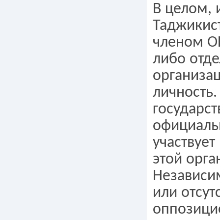
В целом,
Таджикист
членом ОБ
либо отде
организа
личность.
государст
официаль
участвует
этой орга
Независи
или отсут
оппозици