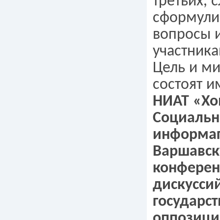
третьих, 
сформули
вопросы 
участник
Цель и ми
состоят и
НИАТ «Хо
Социальн
информаг
Варшавс
конферен
дискусси
государст
оппозици