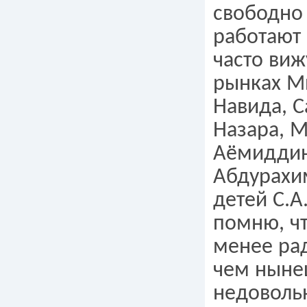
свободно
работают 
часто виж
рынках М
Навида, 
Назара, 
Аёмиддин
Абдурахи
детей С.А
помню, ч
менее ра
чем ныне
недоволь