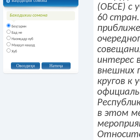
Баҳодиҳии сомона
(ОБСЕ) с
60 стран.
Баходихии сомона
приближ
Беҳтарин
Бад не
очередно
Наонқадр хуб
Маҳқул нашуд
совещани
Хуб
интерес 
внешних 
кругов к 
официаль
Республи
в этом м
мероприя
Относите