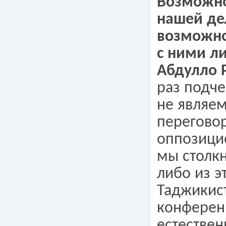
Возможно
нашей де
возможно
с ними л
Абдулло 
раз подче
не являе
перегово
оппозицие
мы столкн
либо из э
Таджикис
конферен
естествен