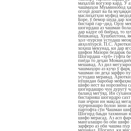
маҳаллӣ вогузор кард. Ӯ а
чашмаҳои Муьминобод ҳа
огоҳӣ дошт ва ба муҳаққи
маслиҳатҳои муфид медод
Боре, ӯ бемор шуда дар х
бистарӣ гар¬дид. Орзу мек
шогирдаш аз чашмаи бола
дар кадуе об биёрад, то 
бишканад. Хушбахтона, я
ҳол¬пурсии устодаш меоя
авҳолпурсӣ. П.С. Арютки
хоҳиш мекунад, ки дар яг
шифои Мазори бедарак бар
Шогирдаш «хуб» гуфта бе
пиёда то деҳаи Момандиё
мешавад. Аз дил мегузаро
чашмаҳоро аз куҷо ӯ фарқ
чашмаи он деҳа зарфро пу
устодаш меравад. Арютки
нӯшидан баробар мефаҳма
шифо нест ва норозиёна с
шогирдашро чун дуругӯ ч
баланд мегӯяд. Ин сухан
бистарияш шогирдро сахт 
паи иҷрои ин мақсад мега
хурҷинашро болои зини а
партофта сӯи Чашмаи шиф
Шогирд баьди тахминан я
шифо мерасад. Аз асп фар
мангалашро бо оби шифо 
зарферо аз оби чашма пур
мешавад. Шогирд, ки мис