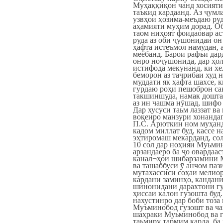
Муҳаққиқон чанд хосият
таъкид кардаанд. Аз ҷумл
узвҳои ҳозима-меъдаю руд
аҳамияти муҳим дорад. О
таом ниҳоят фоидаовар ас
руда аз оби ҷушонидаи он
ҳафта истеъмол намудан, а
меёбанд. Барои рафъи дар
онро ноҷушонида, дар ҳо
истифода мекунанд, ки хе
беморон аз таҷрибаи худ 
муддати як ҳафта шахсе, к
гурдаю роҳи пешоброн са
такшиншуда, намак дошта
аз ин чашма нӯшад, шифо 
Дар хусуси таьм лаззат в
воқеиро манзури хонанда
П.С. Арюткин ном муҳанд
кадом миллат буд, кассе н
эҳтиромаш мекарданд, сол
10 сол дар ноҳияи Муьми
арзандаеро ба ҷо овардаас
канал¬ҳои шибарзамини 
ва ташаббуси ӯ анчом паз
мутахассиси соҳаи мелиор
кардани заминҳо, кандани
шинонидани дарахтони гу
ҳиссаи калон гузошта буд.
нахустинро дар боби тоза
Муъминобод гузошт ва ч
шаҳраки Муьминобод ва г
таьмиру тармим карда, ба