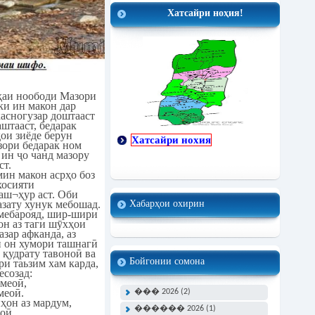
Хатсайри ноҳия!
ҳаи ноободи Мазори
ки ин макон дар
касногузар доштааст
аштааст, бедарак
ои зиёде берун
Хатсайри нохия
зори бедарак ном
ин ҷо чанд мазору
ст.
ин макон асрҳо боз
хосияти
ш¬ҳур аст. Оби
Хабарҳои охирин
азату хунук мебошад.
 мебарояд, шир-шири
он аз таги шӯхҳои
зар афканда, аз
и он хумори ташнагӣ
 қудрату тавоноӣ ва
Бойгонии сомона
и таьзим хам карда,
есозад:
меоӣ,
меоӣ.
��� 2026 (2)
ҳон аз мардум,
������ 2026 (1)
оӣ.