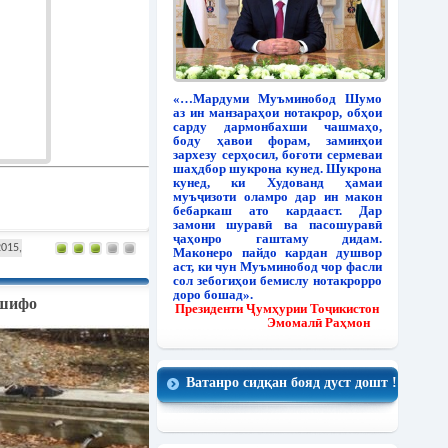
«…Мардуми Муъминобод Шумо
аз ин манзараҳои нотакрор, обҳои
сарду дармонбахши чашмаҳо,
боду ҳавои форам, заминҳои
зархезу серҳосил, боғоти сермеваи
шаҳдбор шукрона кунед. Шукрона
кунед, ки Худованд ҳамаи
муъҷизоти оламро дар ин макон
бебаркаш ато кардааст. Дар
замони шуравӣ ва пасошуравӣ
ҷаҳонро гаштаму дидам.
2015,
Маконеро пайдо кардан душвор
аст, ки чун Муъминобод чор фасли
сол зебогиҳои бемислу нотакрорро
доро бошад».
шифо
Президенти Ҷумҳурии Тоҷикистон
Эмомалӣ Раҳмон
Ватанро сидқан бояд дуст дошт !