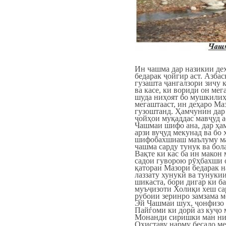
Ин чашма дар назикии де
бедарак ҷойгир аст. Азбас
гузашта ҷангалзори зичу 
ва касе, ки вориди он мег
шуда ниҳоят бо мушкилиҳ
мегаштааст, ин деҳаро Ма
гузоштанд. Ҳамчунин дар 
ҷойҳои муқаддас мавҷуд а
Чашмаи шифо ана, дар ҳам
арзи вуҷуд мекунад ва бо 
шифобахшиаш маълуму ма
чашма сарду тунук ва бол
Вақте ки кас ба ин макон
садои гуворою рӯҳбахши 
қатораи Мазори бедарак на
лаззату хунукӣ ва тунуки
шикаста, бори дигар ки ба
муъҷизоти Холиқи хеш сар
рубоии зеринро замзама м
Эй Чашмаи шух, ҷонфизо 
Пайѓоми ки дорӣ аз куҷо 
Монанди сиришки ман ни
Оҳиставу нарму бесадо ме