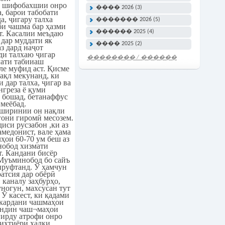
и шифобахшии онро
���� 2026 (3)
а, барои табобати
а, ҷигару талха
������� 2026 (5)
би чашма бар ҳазми
������ 2025 (4)
т. Касалии меъдаю
 дар муддати як
���� 2025 (2)
з дард наҷот
ди талхаю ҷигар
�������� / ������
лати табииаш
ле муфид аст. Қисме
���� �����
нақл мекунанд, ки
и дар талха, ҷигар ва
нгреза ё қуми
 бошад, бетанаффус
меёбад.
а ширинии он нақли
гони гиромӣ месозем.
иси русзабон ,ки аз
амедонист, вале ҳама
ҳои 60-70 ум беш аз
нобод хизмати
т. Кандани бисёр
Муъминобод бо сайъ
ируфтанд. Ӯ ҳамчун
атсия дар обёрӣ
 каналу заҳбурҳо,
ногун, махсусан тут
 Ӯ касест, ки қадами
 кардани чашмаҳои
андин чаш¬маҳои
ирду атрофи онро
 ихтиёри халқи