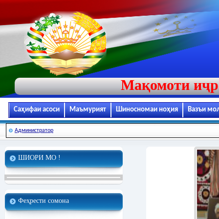
Мақомоти иҷр
Саҳифаи асоси
Маъмурият
Шиносномаи ноҳия
Вазъи мо
Администратор
ШИОРИ МО !
Феҳрести сомона