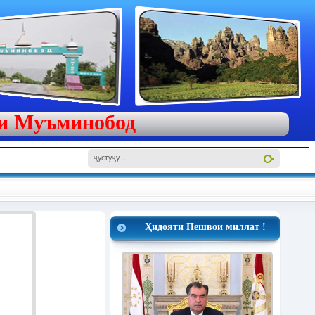
яи Муъминобод
Ҳидояти Пешвои миллат !