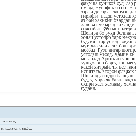
фаҳм ва кунчков буд, дар 
омада, мувофиқ ба он ама
зарфи дигар аз чашмаи де
гирифта, назди устодаш ҳ
аз оби ҳақиқии овардаи 
ҳаловат мебарад ва чандин
спасибо» гӯён миннатдорӣ
Шогирд бо рӯҳи болида в
хонаи устодро тарк мекун
буд, ки агар устод воқеа
мутахассиси асил бошад а
меёбад. Рӯзи дигар шогир
устодаш меояд. Ҳамин ки
мегардад Арюткин ӯро бо
хушҳолона бадеҳатан мегу
какой хитрый, ты всё таки
испитать, второй флажок 
Шогирд устодро ба оѓӯш г
буд, ҳамаро як ба як нақл 
охири ҳаёт ҳамдаму ҳамн
буданд.
фавқулодд ...
ва хадамоти риф ...