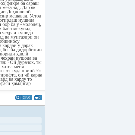
роҳ фикре ба сараш
л мекунад. Дар як
ҳаи Деҳлоло об
озир мешавад. Устод
шогирдаш нушида,
 бор ба ӯ «молодец,
 баён мекунад.
а чеҳраи кушода
ад ва мунтазири он
н обшиносу
з кардаи ӯ дарак
д боз ба дидорбинии
 вориди ҳавлӣ
 чеҳраи кушода ва
яд: «Ой дурачок, ты
 хотел меня
ты от куда принёс?»
ирифта, он чӣ карда
кард ва ҳарду то
афаси ҳамдигар
2780
0