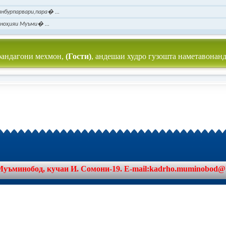
нбурпарвари,пара� ...
ноҳияи Муъми� ...
рандагони мехмон,
(Гости)
, андешаи худро гузошта наметавонанд
минобод, кучаи И. Сомони-19. E-mail:kadrho.muminobod@khat