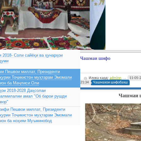
 2018- Соли сайёҳи ва ҳунарҳои
Чашмаи шифо
думи
ми Пешвои миллат, Президенти
ҳурии Тоҷикистон муҳтарам Эмомали
Илова кард:
adminn
11-05-
мон ба Маҷлиси Оли
21:34
Чашмахои шифобахш
ҳои 2018-2028 Даҳсолаи
Чашмаи 
налмилалии амал "Об барои рушди
вор"
рифи Пешвои миллат, Президенти
ҳурии Тоҷикистон муҳтарам Эмомали
мон ба ноҳияи Муъминобод