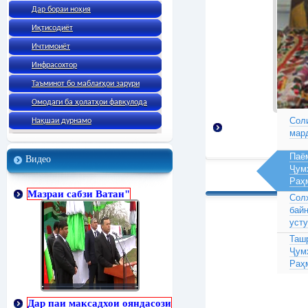
Дар бораи ноҳия
Иқтисодиёт
Ичтимоиёт
Инфрасохтор
Таъминот бо маблағҳои зарури
Омодаги ба ҳолатҳои фавқулода
Соли
Нақшаи дурнамо
мар
Паё
Видео
Ҷум
Раҳ
Мазраи сабзи Ватан"
Сол
бай
усту
Таш
Ҷум
Раҳ
Дар паи максадхои ояндасози