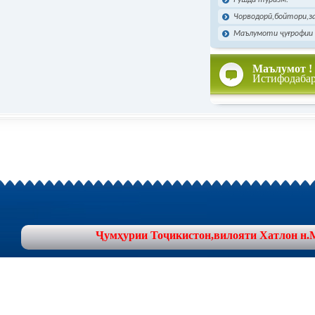
Рушди туризм.
Чорводорӣ,бойтори,за
Маълумоти ҷуғрофии 
Маълумот !
Истифодаба
Ҷумҳурии Тоҷикистон,вилояти Хатлон н.Муъ