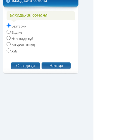
Баҳодиҳии сомона
Баходихии сомона
Беҳтарин
Бад не
Наонқадр хуб
Маҳқул нашуд
Хуб