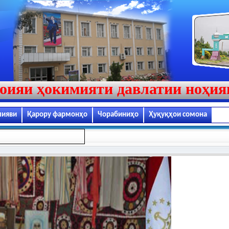
оияи ҳокимияти давлатии ноҳи
лияви
Қарору фармонҳо
Чорабиниҳо
Ҳуқуқҳои сомона