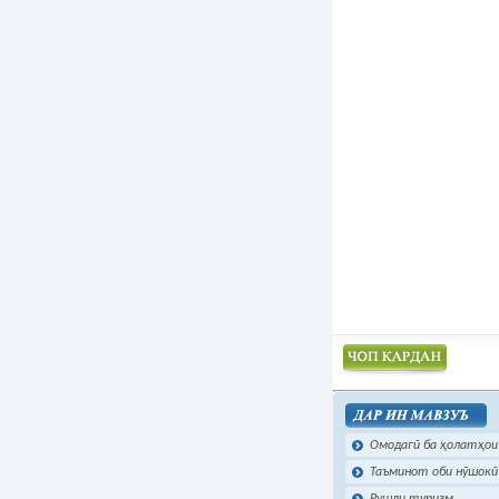
Чоп намудан
Омодагӣ ба ҳолатҳои 
Таъминот оби нӯшокӣ 