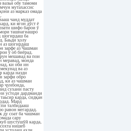
з вазьи обу тамоми
мчун мутахассис
қони аз марказ омада
.
онааш чанд муддат
ард, ки ягон дӯст ё
ззати шифо барои ӯ
хумори ташнагиашро
к шогирдаш ба
д. Баьди ҳолу
н аз шогирдаш
он зарфе аз Чашмаи
ои ӯ об биёрад.
рун мешавад ва пои
н меравад, монда
над, ки оби ин
 мекунад ва аз
р карда назди
н зарфи обро
д, ки аз чашмаи
ар ҷунбонда,
анд сухани пасту
они устоди дардманди
таьсир карда, сидқан
рдад. Мард
спи талбидааш
о равон мегардад.
к ду соат ба чашмаи
омада сару
хуб шустушӯй карда,
 сохта нишеб
ли устодаш аҳли