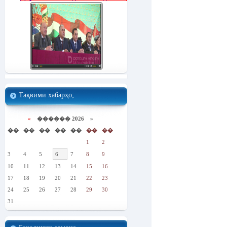
Тақвими хабарҳо;
«
������ 2026 »
��
��
��
��
��
��
��
1
2
3
4
5
6
7
8
9
10
11
12
13
14
15
16
17
18
19
20
21
22
23
24
25
26
27
28
29
30
31