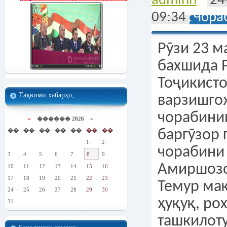
adminn
24
09:34
Чора
Рӯзи 23 м
бахшида 
Тоҷикист
Тақвими хабарҳо;
варзишго
чорабини
«
������ 2026 »
��
��
��
��
��
��
��
баргӯзор 
1
2
чорабини
3
4
5
6
7
8
9
Амиршозо
10
11
12
13
14
15
16
17
18
19
20
21
22
23
Темур ма
24
25
26
27
28
29
30
ҳуқуқ, ро
31
ташкилоту