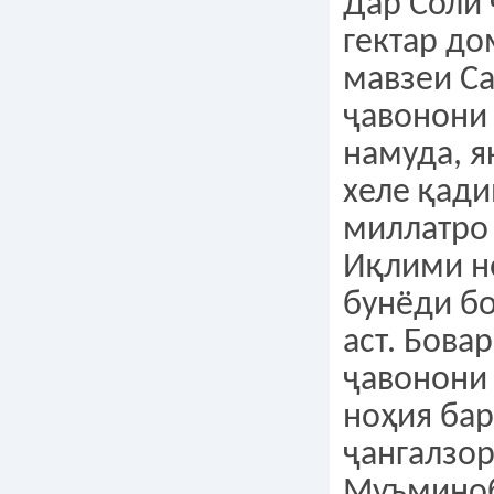
Дар Соли 
гектар д
мавзеи С
ҷавонони 
намуда, я
хеле қад
миллатро 
Иқлими н
бунёди бо
аст. Бова
ҷавонони
ноҳия бар
ҷангалзор
Муъминоб