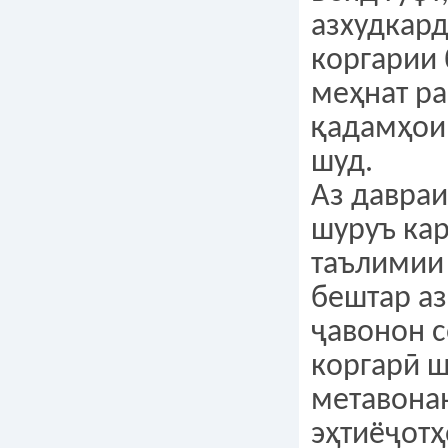
азхудкард
коргарии 
меҳнат ра
қадамҳои 
шуд.
Аз давраи
шуруъ ка
таълимии
бештар аз
ҷавонон 
коргарӣ ш
метавона
эҳтиёҷотҳ