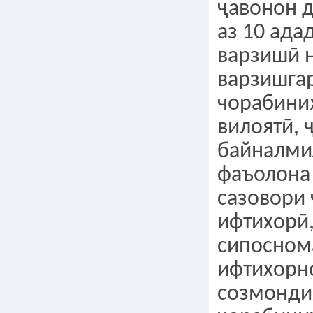
ҷавонон 
аз 10 ада
варзишӣ н
варзишга
чорабини
вилоятӣ, 
байналми
фаъолона
сазовори
ифтихорӣ
сипосном
ифтихорн
созмонди