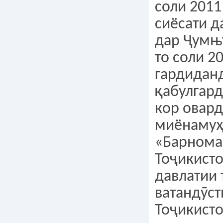
соли 2011
сиёсати д
дар Ҷумњ
то соли 2
гардидан
қабулгард
кор овар
миёнамуҳ
«Барнома
Тоҷикист
давлатии 
ватандӯст
Тоҷикист