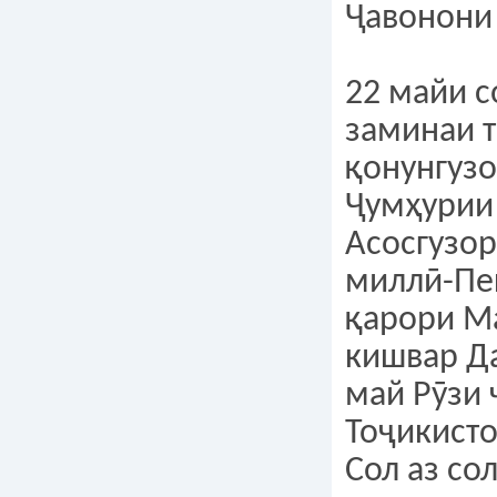
Ҷавонони 
22 майи с
заминаи 
қонунгуз
Ҷумҳурии
Асосгузор
миллӣ-Пе
қарори М
кишвар Д
май Рӯзи
Тоҷикисто
Сол аз со