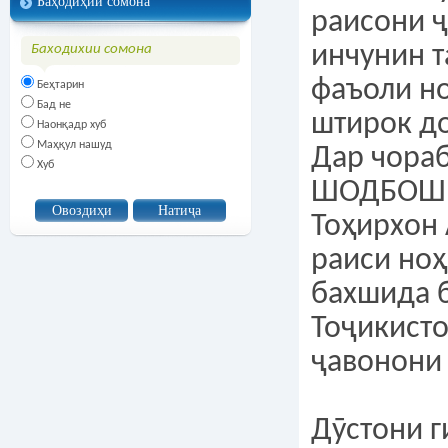
Баҳодиҳии сомона
раисони 
инчунин 
Баходихии сомона
фаъоли н
Беҳтарин
Бад не
штирок д
Наонқадр хуб
Маҳқул нашуд
Дар чора
Хуб
ШОДБОШИ
Тоҳирхон
раиси ноҳ
бахшида б
Тоҷикисто
ҷавонони
Дӯстони г