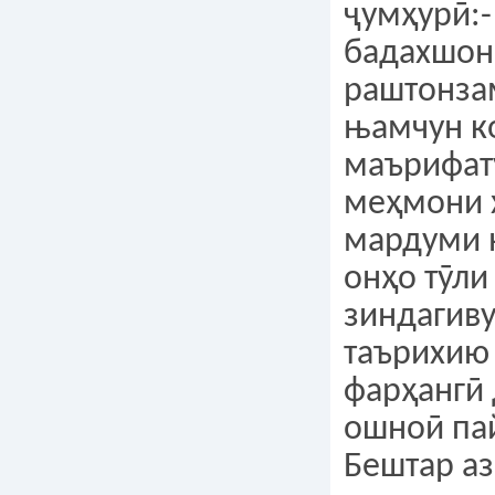
ҷумҳурӣ:-
бадахшон
раштонза
њамчун к
маърифат
меҳмони 
мардуми 
онҳо тӯли 
зиндагиву
таърихию
фарҳангӣ 
ошноӣ па
Бештар аз