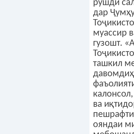
рушди са
дар Ҷумҳ
Тоҷикист
муассир в
гузошт. «
Тоҷикист
ташкил ме
давомдиҳ
фаъолият
калонсол,
ва иқтидо
пешрафти 
ояндаи ми