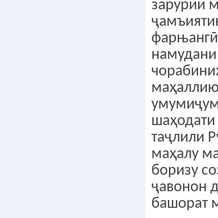
зарурии 
ҷамъияти
фарњангӣ
намудани
чорабини
маҳалли
умумиҷум
шаҳодати 
таҷлили Р
маҳалу м
боризу с
ҷавонон 
башорат 