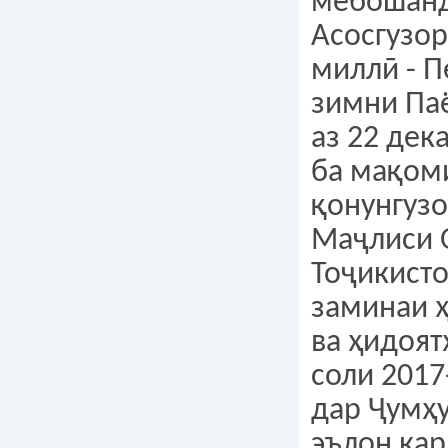
мебошанд
Асосгузор
миллӣ - 
зимни Па
аз 22 дек
ба мақом
қонунгузо
Маҷлиси 
Тоҷикисто
заминаи 
ва ҳидоят
соли 2017
дар Ҷумҳ
эълон кар