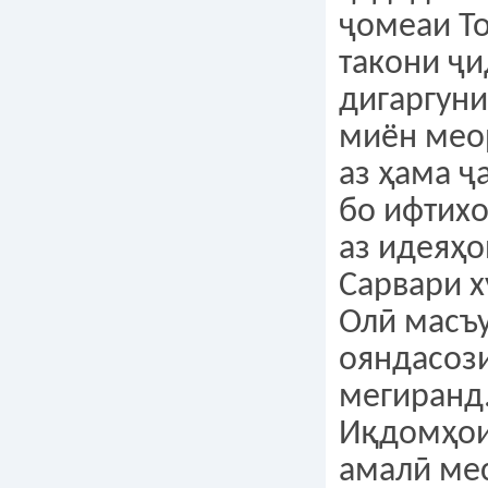
ҷомеаи То
такони ҷ
дигаргуни
миён мео
аз ҳама ҷ
бо ифтих
аз идеяҳо
Сарвари х
Олӣ масъ
ояндасоз
мегиранд
Иқдомҳои
амалӣ ме