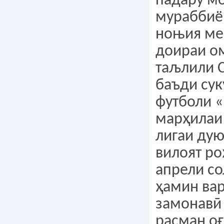
падару мо
мураббиё
ноњия ме
доираи о
таљлили 
баъди сук
футболи 
марҳилаи
лигаи ду
вилоят ро
апрели со
ҳамин ва
замонавӣ
расман оғ