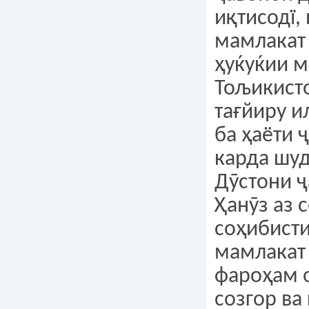
иқтисодї,
мамлакат 
ҳуќуќии 
Тољикисто
тағйиру и
ба ҳаёти 
карда шуд
Дӯстони ҷ
Ҳанӯз аз 
соҳибист
мамлакат
фароҳам 
созгор ва