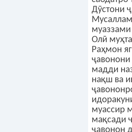
Дӯстони ҷ
Мусаллам 
муаззами 
Олӣ муҳт
Раҳмон яг
ҷавонони
мадди наз
нақш ва 
ҷавононр
идоракун
муассир 
мақсади 
ҷавонон д