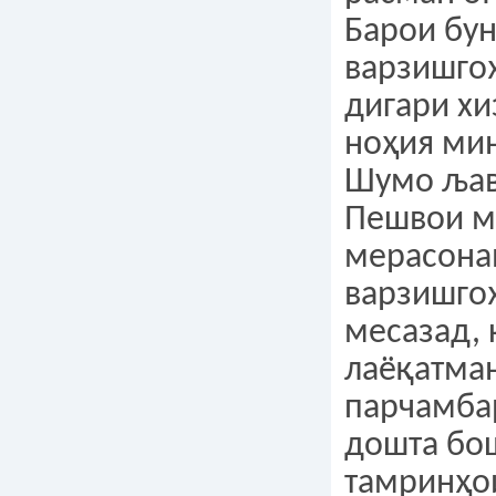
Барои бу
варзишго
дигари хи
ноҳия мин
Шумо љав
Пешвои м
мерасона
варзишго
месазад, 
лаёқатма
парчамба
дошта бо
тамринҳо