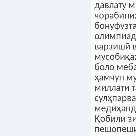
давлату м
чорабини
бонуфузта
олимпиад
варзишӣ в
мусобиқа
боло меб
ҳамчун м
миллати 
сулҳпарв
медиҳанд
Қобили зи
пешопеши