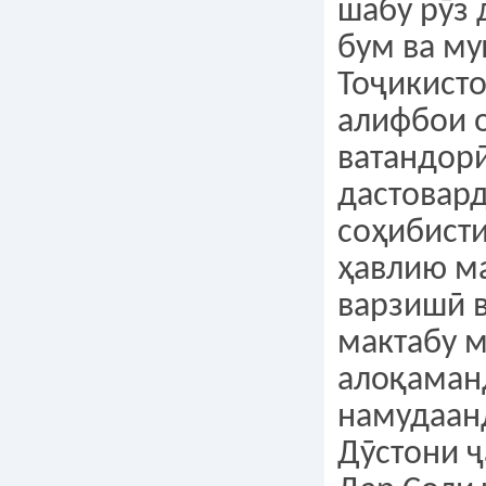
шабу рӯз 
бум ва м
Тоҷикисто
алифбои 
ватандор
дастовар
соҳибист
ҳавлию м
варзишӣ 
мактабу 
алоқаманд
намудаан
Дӯстони ҷ