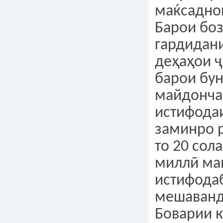
маќсадно
Барои бо
гардидани
деҳаҳои 
барои бу
майдонча
истифодаи
заминро 
то 20 сол
миллӣ ма
истифода
мешаванд
Боварии 