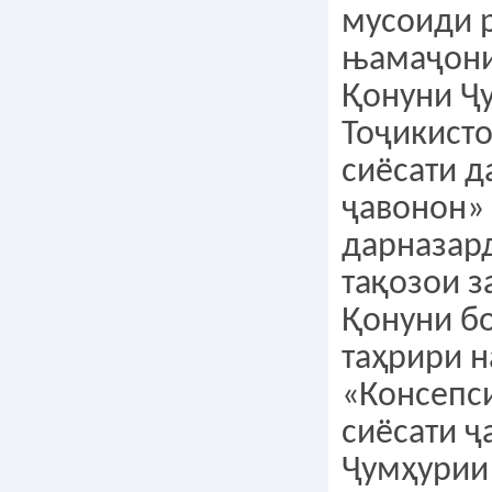
мусоиди 
њамаҷони
Қонуни Ҷ
Тоҷикист
сиёсати д
ҷавонон» 
дарназард
тақозои з
Қонуни б
таҳрири н
«Консепс
сиёсати ҷ
Ҷумҳурии 