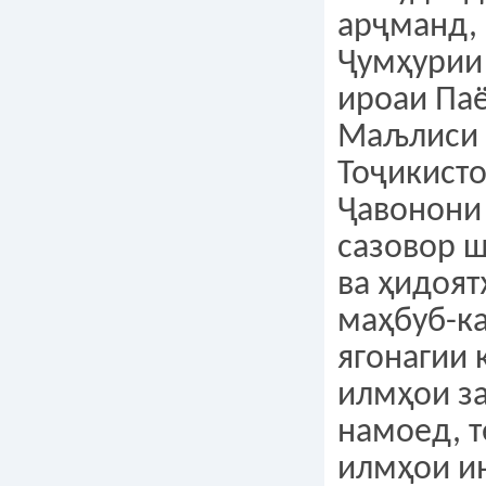
арҷманд,
Ҷумҳурии
ироаи Па
Маљлиси 
Тоҷикисто
Ҷавонони 
сазовор ш
ва ҳидоя
маҳбуб-к
ягонагии 
илмҳои з
намоед, т
илмҳои и