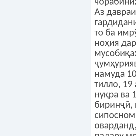
чорабини
Аз давраи
гардидан
то ба имр
ноҳия дар
мусобиқа
ҷумҳурия
намуда 1
тилло, 19
нуқра ва 
биринҷӣ,
сипосном
оварданд,