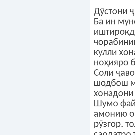
Дӯстони ҷ
Ба ин му
иштирокд
чорабини
кулли хо
ноҳияро 
Соли ҷав
шодбош м
хонадони
Шумо файз
амонию о
рӯзгор, т
саодатро 