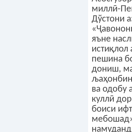
миллӣ-Пе
Дўстони а
«Ҷавонон
яъне нас
истиқлол 
пешина б
дониш, м
љаҳонбинї
ва одобу 
куллӣ дор
боиси иф
мебошад»
намуданд