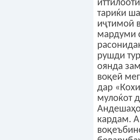
иттилоот
тариќи ш
иҷтимоӣ в
мардуми 
расонидан
рушди ту
оянда за
воқеӣ мег
дар «Кохи
мулоќот 
Андешаҳо
кардам. 
воқеъбин