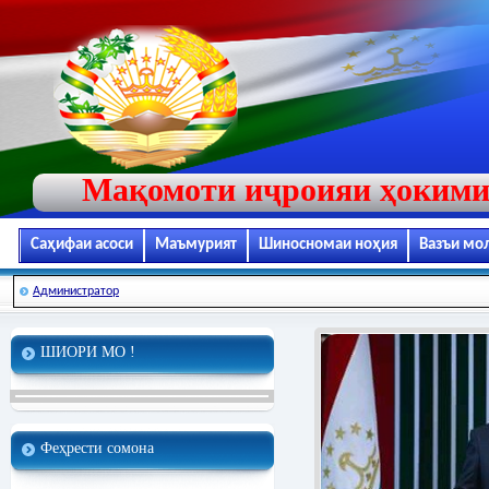
Мақомоти иҷроияи ҳокими
Саҳифаи асоси
Маъмурият
Шиносномаи ноҳия
Вазъи мо
Администратор
ШИОРИ МО !
Феҳрести сомона