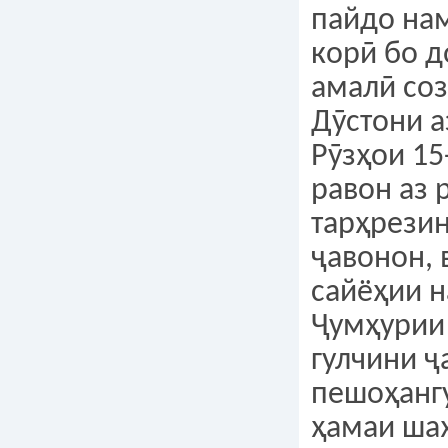
пайдо на
корӣ бо д
амалӣ соз
Дӯстони а
Рӯзҳои 15
равон аз 
тарҳрези
ҷавонон, 
сайёҳии н
Ҷумҳурии
гулчини 
пешоҳангу
ҳамаи ша