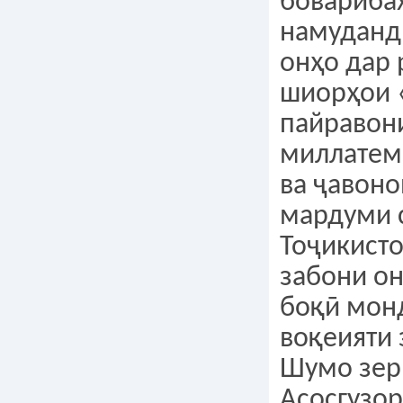
бовариба
намуданд
онҳо дар 
шиорҳои 
пайравон
миллатем
ва ҷавоно
мардуми 
Тоҷикисто
забони о
боқӣ мон
воқеияти 
Шумо зер
Асосгузор