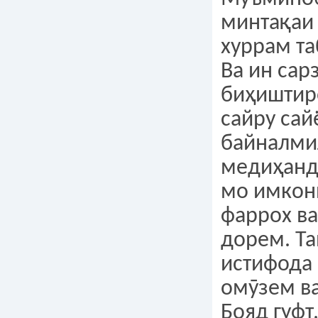
минтақаи
хуррам т
Ва ин сар
биҳиштир
сайру сай
байналми
медиҳанд.
мо имкон
фаррох ва
дорем. Та
истифода
омӯзем ва
Бояд гуфт