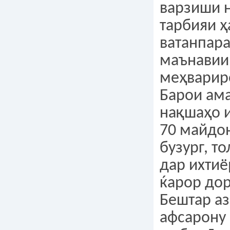
варзиши 
тарбияи ҳ
ватанпара
маънавии
меҳварир
Барои ам
нақшаҳо 
70 майдо
бузург, т
дар ихти
ќарор до
Бештар аз
афсарону 