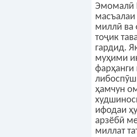
Эмомалӣ 
масъалаи
миллӣ ва 
тоҷик тав
гардид. Я
муҳими и
фарҳанги
либоспӯш
ҳамчун о
худшинос
ифодаи ҳу
арзёбӣ м
миллат та