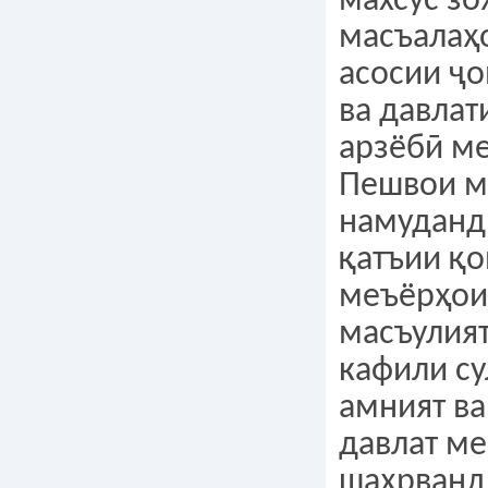
махсус зо
масъалаҳ
асосии ҷ
ва давлат
арзёбӣ м
Пешвои м
намуданд,
қатъии қо
меъёрҳои 
масъулия
кафили су
амният ва
давлат ме
шаҳрванд 