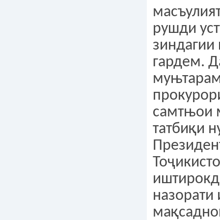
масъулия
рушди уст
зиндагии
гардем. 
муњтарам
прокурор
самтњои 
татбиқи н
Президен
Тоҷикисто
иштирокд
назорати
мақсадно