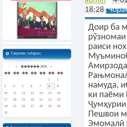
admin
4-0
18:28
Чора
Доир ба 
рўзномаи 
раиси но
Тақвими хабарҳо;
Муъминоб
Амирзода
«
������ 2026 »
��
��
��
��
��
��
��
Рањмонал
1
2
намуда, и
3
4
5
6
7
8
9
ки паёми
10
11
12
13
14
15
16
17
18
19
20
21
22
23
Ҷумҳурии 
24
25
26
27
28
29
30
Пешвои м
31
Эмомалӣ 