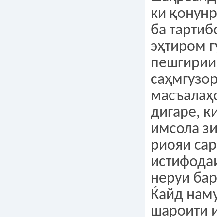
ки қонунр
ба тартиб
эҳтиром г
пешгирии
саҳмгузор
масъалаҳ
дигаре, к
имсола зи
риояи сар
истифода
неруи ба
Ќайд наму
шароити 