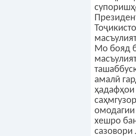
супоришҳ
Президен
Тоҷикист
масъулият
Мо бояд б
масъулият
ташаббус
амалӣ га
ҳадафҳои 
саҳмгузо
омодагии
хешро ба
сазовори