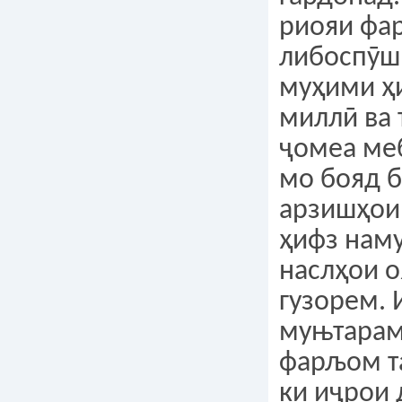
риояи фа
либоспӯшӣ
муҳими ҳ
миллӣ ва 
ҷомеа ме
мо бояд 
арзишҳои
ҳифз наму
наслҳои 
гузорем.
муњтарам
фарљом т
ки иҷрои 