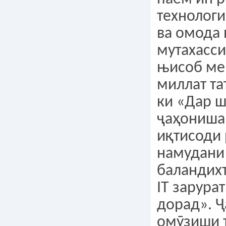
технологи
ва омода
мутахасси
њисоб ме
миллат та
ки «Дар 
ҷаҳониша
иқтисоди
намудани
баландихт
IT зарура
дорад». Ҷ
омӯзиши 