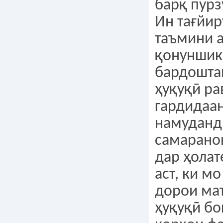
барқ пур
Ин тағйир
таъмини а
қонуншик
бардошта
ҳуқуқӣ ра
гардидаа
намуданд,
самарано
дар ҳола
аст, ки м
дорои ма
ҳуқуқӣ бо