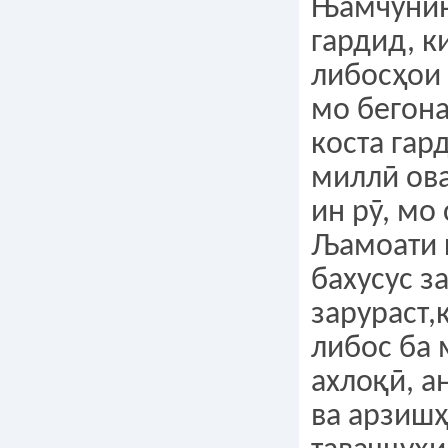
Њамчунин
гардид, к
либосҳои
мо бегона
коста га
миллӣ ова
ин рӯ, мо
Љамоати 
бахусус з
зарураст,
либос ба
ахлоқӣ, а
ва арзишҳ