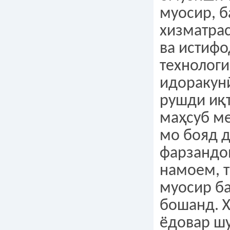
муосир, 
хизматра
ва истиф
технологи
идоракун
рушди иқ
маҳсуб ме
мо бояд д
фарзандо
намоем, т
муосир б
бошанд. 
ёдовар шу