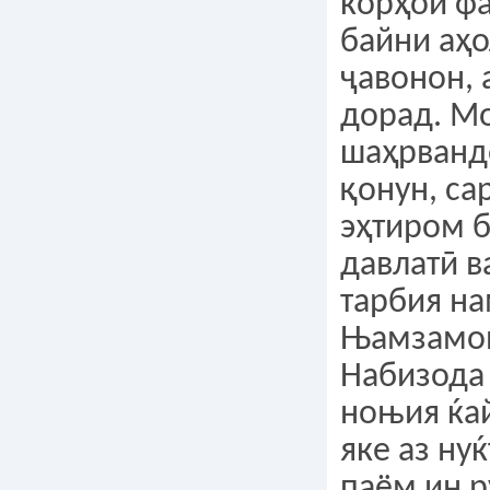
корҳои ф
байни аҳо
ҷавонон, 
дорад. М
шаҳрванд
қонун, са
эҳтиром 
давлатӣ в
тарбия н
Њамзамо
Набизода
ноњия ќа
яке аз ну
паём ин 