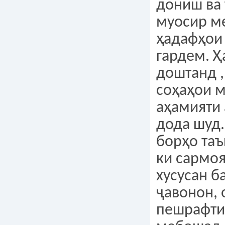
дониш ва
муосир м
ҳадафҳои 
гардем. Ҳ
доштанд ,
соҳаҳои 
аҳамияти
дода шуд
борҳо та
ки сармоя
хусусан б
ҷавонон, 
пешрафти