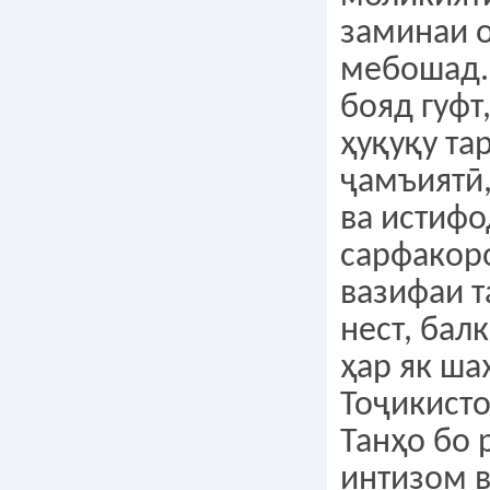
заминаи 
мебошад.
бояд гуфт
ҳуқуқу та
ҷамъиятӣ,
ва истиф
сарфакор
вазифаи т
нест, бал
ҳар як ша
Тоҷикист
Танҳо бо 
интизом в