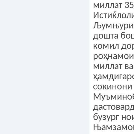
миллат 35
Истиќлол
Љумњурии
дошта бо
комил дор
роҳнамои
миллат ва
ҳамдигар
сокинони
Муъминоб
дастовард
бузург но
Њамзамон