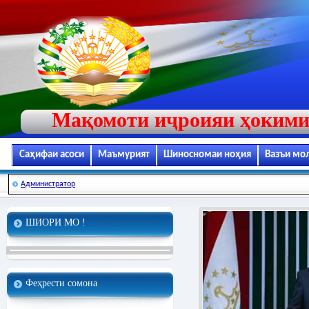
Мақомоти иҷроияи ҳокими
Саҳифаи асоси
Маъмурият
Шиносномаи ноҳия
Вазъи мо
Администратор
ШИОРИ МО !
Феҳрести сомона