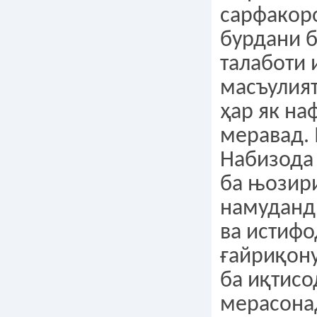
сарфакор
бурдани б
талаботи 
масъулия
ҳар як на
меравад.
Набизода
ба њозир
намуданд
ва истиф
ғайриқон
ба иқтисо
мерасонад