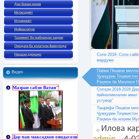
Дар бораи ноҳия
Иқтисодиёт
Ичтимоиёт
Инфрасохтор
Таъминот бо маблағҳои зарури
Омодаги ба ҳолатҳои фавқулода
Соли 2018- Соли сайё
Нақшаи дурнамо
мардуми
Паёми Пешвои миллат
Видео
Ҷумҳурии Тоҷикистон
Раҳмон ба Маҷлиси 
Мазраи сабзи Ватан"
Солҳои 2018-2028 Да
байналмилалии амал 
устувор"
Ташрифи Пешвои милл
Ҷумҳурии Тоҷикистон
Раҳмон ба ноҳияи Му
Илова кар
Дар паи максадхои ояндасози