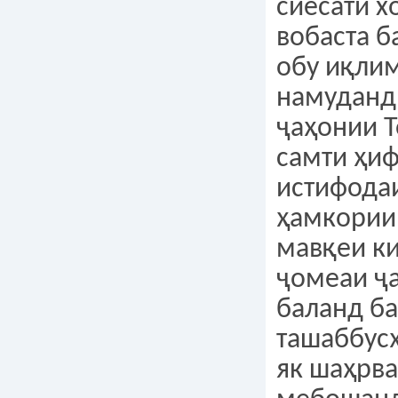
сиёсати х
вобаста б
обу иқлим
намуданд
ҷаҳонии Т
самти ҳиф
истифодаи
ҳамкории
мавқеи к
ҷомеаи ҷ
баланд б
ташаббус
як шаҳрв