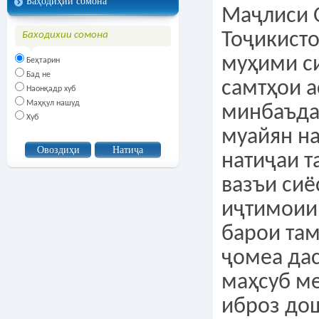
Баҳодиҳии сомона
Маҷлиси 
Тоҷикисто
Баходихии сомона
муҳими си
Беҳтарин
Бад не
самтҳои 
Наонқадр хуб
Маҳқул нашуд
минбаъда
Хуб
муайян н
натиҷаи т
вазъи сиё
иҷтимоии
барои та
ҷомеа да
маҳсуб м
иброз дош