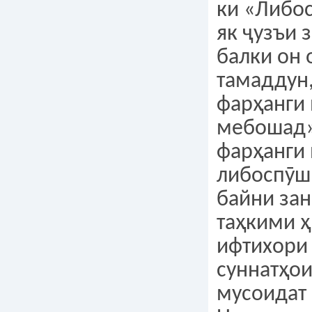
ки «Либо
як ҷузъи 
балки он 
тамаддун,
фарҳанги 
мебошад»
фарҳанги
либоспӯшӣ
байни зан
таҳкими ҳ
ифтихори
суннатҳои
мусоидат