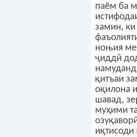
паём ба 
истифода
замин, ки
фаъолият
ноњия ме
ҷиддӣ дод
намуданд,
қитъаи з
оқилона 
шавад, з
муҳими т
озуқавор
иқтисоди