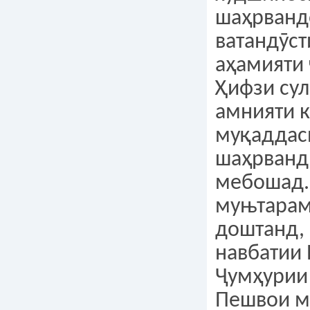
шаҳрванд
ватандӯст
аҳамияти
Ҳифзи сул
амнияти 
муқаддаси
шаҳрванд
мебошад.
муњтарам
доштанд, 
навбатии
Ҷумҳурии 
Пешвои м