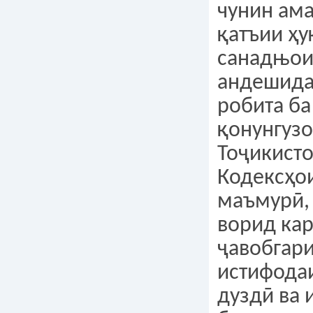
чунин ам
қатъии ҳу
санадњои
андешида
робита ба
қонунгуз
Тоҷикисто
Кодексҳои
маъмурӣ, 
ворид кар
ҷавобгар
истифода
дуздӣ ва 