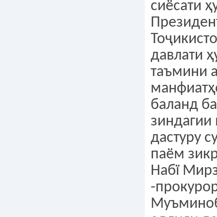
сиёсати ҳ
Президен
Тоҷикисто
давлати ҳ
таъмини а
манфиатҳ
баланд б
зиндагии
дастуру 
паём зик
Набї Мир
-прокуро
Муъмино