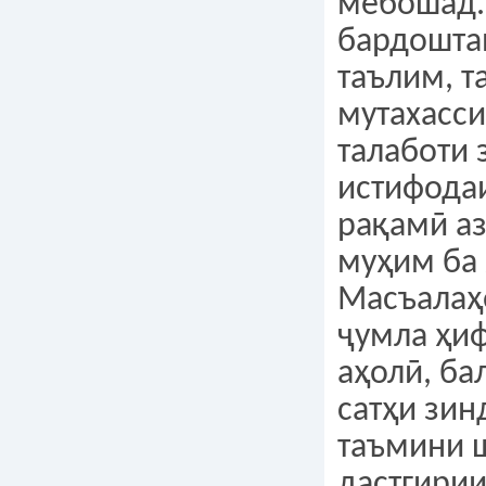
мебошад.
бардошта
таълим, т
мутахасси
талаботи 
истифода
рақамӣ а
муҳим ба
Масъалаҳ
ҷумла ҳи
аҳолӣ, б
сатҳи зин
таъмини ш
дастгирии