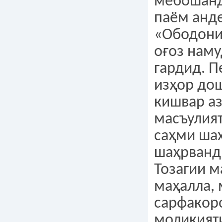
мебошанд
паём анд
«Ободонир
оғоз наму
гардид. 
изҳор дош
кишвар а
масъулия
саҳми шах
шаҳрванд
Тозагии м
маҳалла,
сарфакоро
моликият