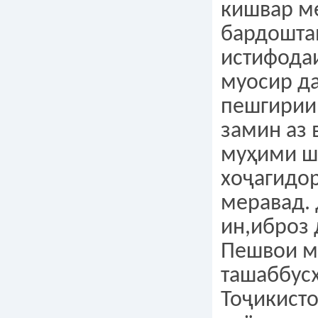
кишвар м
бардошта
истифода
муосир д
пешгирии
замин аз 
муҳими ш
хоҷагидор
меравад.
ин,иброз 
Пешвои м
ташаббус
Тоҷикисто