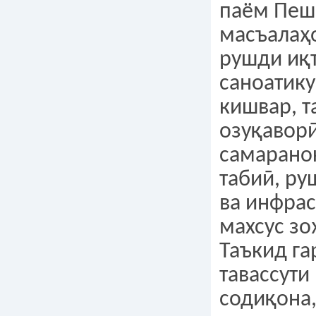
паём Пеш
масъалаҳ
рушди иқ
саноатик
кишвар, 
озуқаворӣ
самарано
табиӣ, ру
ва инфрас
махсус зо
Таъкид га
тавассути
содиқона