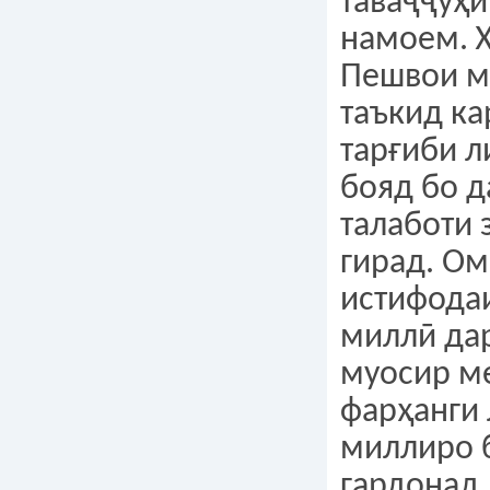
таваҷҷуҳи
намоем. 
Пешвои м
таъкид ка
тарғиби 
бояд бо 
талаботи 
гирад. Ом
истифода
миллӣ да
муосир м
фарҳанги
миллиро б
гардонад.