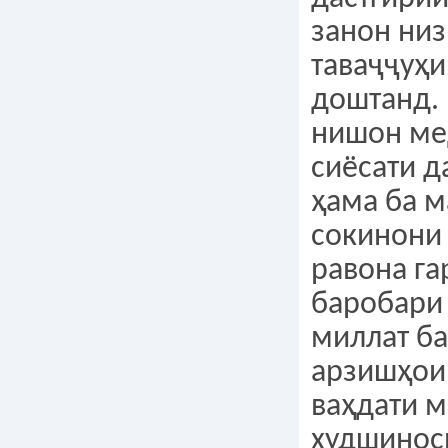
занон низ
таваҷҷуҳи
доштанд. 
нишон ме
сиёсати д
ҳама ба 
сокинони
равона га
баробари
миллат ба
арзишҳои
ваҳдати м
худшинос