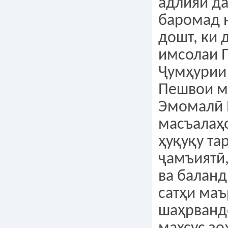
адлияи д
баромад 
дошт, ки 
имсолаи 
Ҷумҳурии 
Пешвои м
Эмомалӣ 
масъалаҳ
ҳуқуқу та
ҷамъиятӣ,
ва балан
сатҳи маъ
шаҳрванд