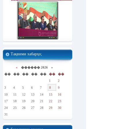
Тақвими хабарҳо;
«
������ 2026 »
��
��
��
��
��
��
��
1
2
3
4
5
6
7
8
9
10
11
12
13
14
15
16
17
18
19
20
21
22
23
24
25
26
27
28
29
30
31