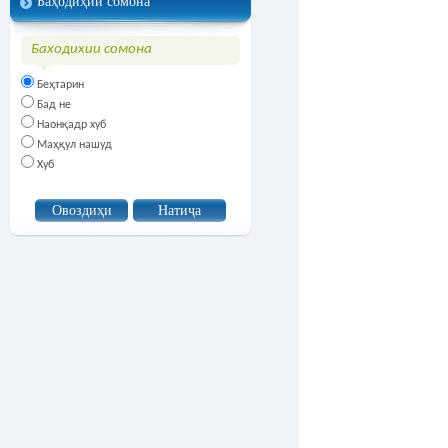
Баҳодиҳии сомона
Баходихии сомона
Беҳтарин
Бад не
Наонқадр хуб
Маҳқул нашуд
Хуб