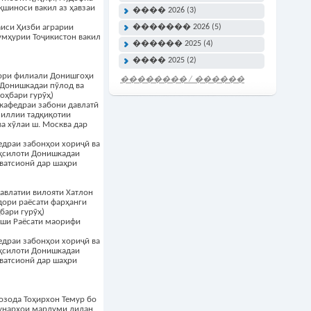
қшиноси вакил аз ҳавзаи
���� 2026 (3)
������� 2026 (5)
аиси Ҳизби аграрии
мҳурии Тоҷикистон вакил
������ 2025 (4)
���� 2025 (2)
ори филиали Донишгоҳи
�������� / ������
 Донишкадаи пӯлод ва
���� �����
оҳбари гурӯҳ)
кафедраи забони давлатӣ
миллии тадқиқотии
а хӯлаи ш. Москва дар
едраи забонҳои хориҷӣ ва
ҳсилоти Донишкадаи
ватсионӣ дар шаҳри
авлатии вилояти Хатлон
дори раёсати фарҳанги
бари гурӯҳ)
хши Раёсати маорифи
едраи забонҳои хориҷӣ ва
ҳсилоти Донишкадаи
ватсионӣ дар шаҳри
зода Тоҳирхон Темур бо
ҳунарҳои мардуми дидан