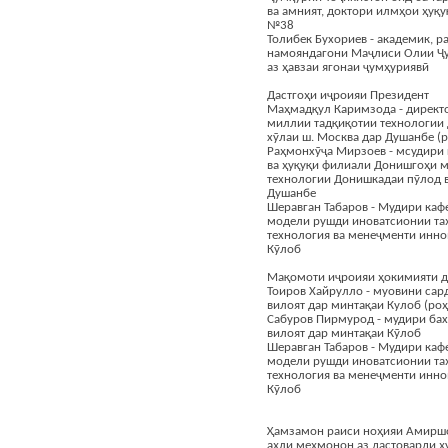
ва амният, доктори илмҳои ҳуқу
№38
Толибек Бухориев - академик, р
намояндагони Маҷлиси Олии Ҷу
аз ҳавзаи ягонаи ҷумҳуриявӣ
Дастгоҳи иҷроияи Президент
Маҳмадқул Каримзода - директ
миллии тадқиқотии технологии
хӯлаи ш. Москва дар Душанбе (р
Раҳмонхӯҷа Мирзоев - мсудири 
ва ҳуқуқи филиали Донишгоҳи 
технологии Донишкадаи пӯлод в
Душанбе
Шеравган Табаров - Мудири каф
модели рушди иноватсионии та
технология ва менеҷменти инно
Кӯлоб
Мақомоти иҷроияи ҳокимияти д
Тоиров Хайрулло - муовини сар
вилоят дар минтақаи Кулоб (роҳ
Сабуров Пирмурод - мудири ба
вилоят дар минтақаи Кӯлоб
Шеравган Табаров - Мудири каф
модели рушди иноватсионии та
технология ва менеҷменти инно
Кӯлоб
Ҳамзамон раиси ноҳияи Амиршо
аҳли меҳмонон аз дастоварди 