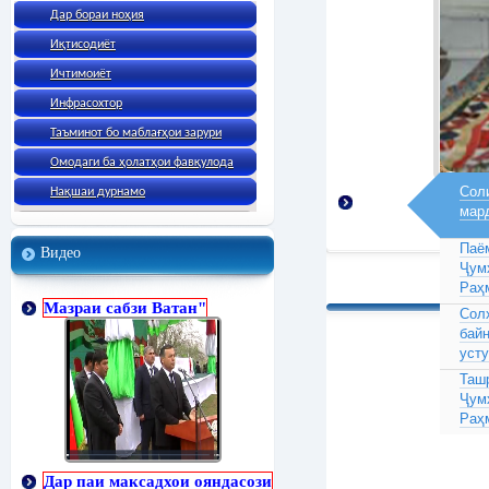
Дар бораи ноҳия
Иқтисодиёт
Ичтимоиёт
Инфрасохтор
Таъминот бо маблағҳои зарури
Омодаги ба ҳолатҳои фавқулода
Соли
Нақшаи дурнамо
мар
Паё
Видео
Ҷум
Раҳ
Мазраи сабзи Ватан"
Сол
бай
усту
Таш
Ҷум
Раҳ
Дар паи максадхои ояндасози