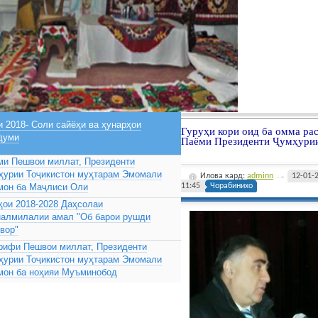
 2018- Соли сайёҳи ва ҳунарҳои
Гуруҳи кори оид ба омма ра
думи
Паёми Президенти Ҷумҳурии
ми Пешвои миллат, Президенти
ҳурии Тоҷикистон муҳтарам Эмомали
Илова кард:
adminn
12-01-
мон ба Маҷлиси Оли
11:45
Чорабинихо
ҳои 2018-2028 Даҳсолаи
налмилалии амал "Об барои рушди
вор"
рифи Пешвои миллат, Президенти
ҳурии Тоҷикистон муҳтарам Эмомали
мон ба ноҳияи Муъминобод