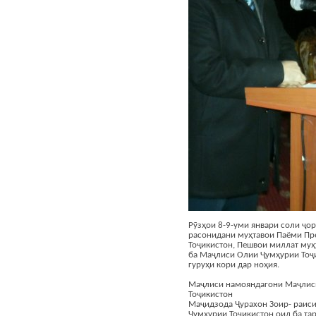
Рӯзҳои 8-9-уми январи соли ҷо
расонидани муҳтавои Паёми Пр
Тоҷикистон, Пешвои миллат му
ба Маҷлиси Олии Ҷумҳурии Тоҷи
гуруҳи кори дар ноҳия.
Маҷлиси намояндагони Маҷлис
Тоҷикистон
Маҷидзода Ҷурахон Зоир- раис
Ҷумҳурии Тоҷикистон оид ба та