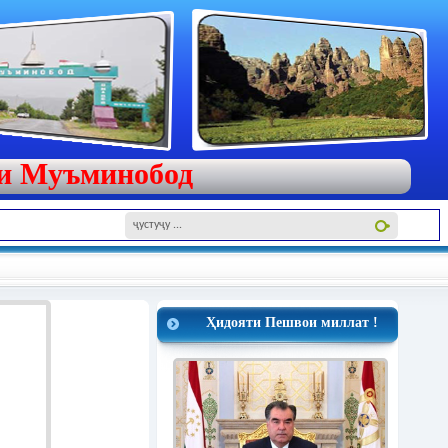
яи Муъминобод
Ҳидояти Пешвои миллат !