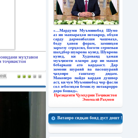
«…Мардуми Муъминобод Шумо
аз ин манзараҳои нотакрор, обҳои
сарду дармонбахши чашмаҳо,
боду ҳавои форам, заминҳои
зархезу серҳосил, боғоти сермеваи
шаҳдбор шукрона кунед. Шукрона
кунед, ки Худованд ҳамаи
сонидани муҳтавои
муъҷизоти оламро дар ин макон
 тоҷикистон
бебаркаш ато кардааст. Дар
замони шуравӣ ва пасошуравӣ
ҷаҳонро гаштаму дидам.
2018,
Маконеро пайдо кардан душвор
аст, ки чун Муъминобод чор фасли
сол зебогиҳои бемислу нотакрорро
доро бошад».
Президенти Ҷумҳурии Тоҷикистон
Эмомалӣ Раҳмон
Ватанро сидқан бояд дуст дошт !