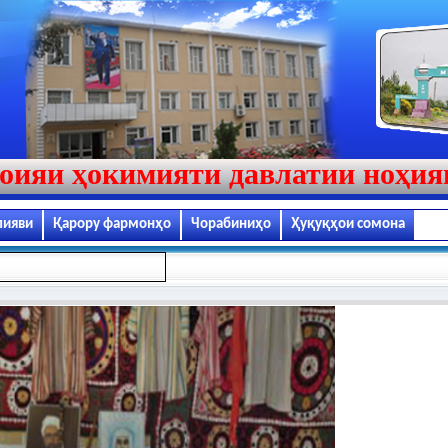
оияи ҳокимияти давлатии ноҳи
лияви
Қарору фармонҳо
Чорабиниҳо
Ҳуқуқҳои сомона