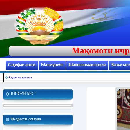
Мақомоти иҷр
Саҳифаи асоси
Маъмурият
Шиносномаи ноҳия
Вазъи мо
Администратор
ШИОРИ МО !
Феҳрести сомона