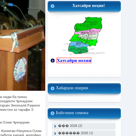
Хатсайри ноҳия!
Хатсайри нохия
Хабарҳои охирин
ри оиди ба омма
езиденти Ҷумҳурии
ҳтарам Эмомалӣ Раҳмон
кистон аз тарафи 3-
Бойгонии сомона
и Олии Ҷумҳурии
��� 2026 (2)
и Кумитаи Маҷлиси Олии
������ 2026 (1)
ртиботи ҳуқуқӣ, мудофиа