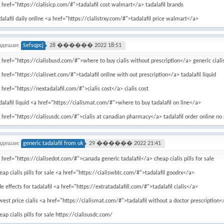
 href="https://cialisicp.com/#">tadalafil cost walmart</a> tadalafil brands
dalafil daily online <a href="https://cialistrxy.com/#">tadalafil price walmart</a>
ндешаи:
Sefsqpcj
28 ������ 2022 18:51
 href="https://cialisbusd.com/#">where to buy cialis without prescription</a> generic cialis
 href="https://cialisvet.com/#">tadalafil online with out prescription</a> tadalafil liquid
 href="https://nextadalafil.com/#">cialis cost</a> cialis cost
dalafil liquid <a href="https://cialismat.com/#">where to buy tadalafil on line</a>
 href="https://cialisusdc.com/#">cialis at canadian pharmacy</a> tadalafil order online no 
ндешаи:
generic tadalafil from uk
29 ������ 2022 21:41
 href="https://cialisedot.com/#">canada generic tadalafil</a> cheap cialis pills for sale
eap cialis pills for sale <a href="https://cialiswbtc.com/#">tadalafil goodrx</a>
de effects for tadalafil <a href="https://extratadalafill.com/#">tadalafil cialis</a>
west price cialis <a href="https://cialismat.com/#">tadalafil without a doctor prescription<
eap cialis pills for sale https://cialisusdc.com/