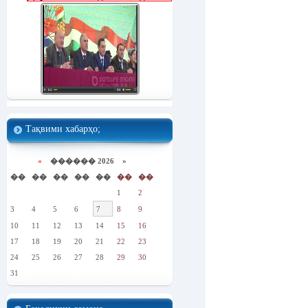
Тақвими хабарҳо;
«
������ 2026 »
��
��
��
��
��
��
��
1
2
3
4
5
6
7
8
9
10
11
12
13
14
15
16
17
18
19
20
21
22
23
24
25
26
27
28
29
30
31