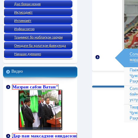
Дар бораи ноҳия
Иқтисодиёт
Ичтимоиёт
Инфрасохтор
Таъминот бо маблағҳои зарури
Омодаги ба ҳолатҳои фавқулода
Соли
Нақшаи дурнамо
мар
Паё
Видео
Ҷум
Раҳ
Мазраи сабзи Ватан"
Сол
бай
усту
Таш
Ҷум
Раҳ
Дар паи максадхои ояндасози