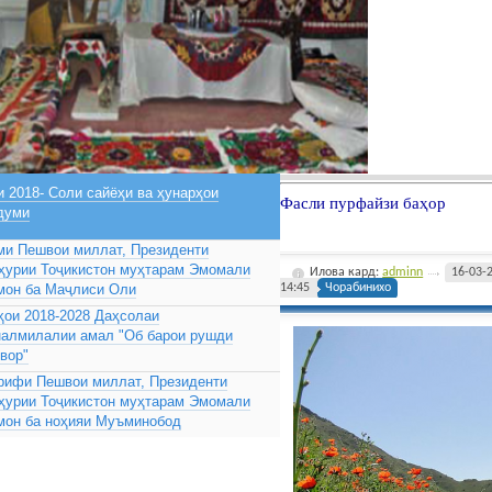
 2018- Соли сайёҳи ва ҳунарҳои
Фасли пурфайзи баҳор
думи
ми Пешвои миллат, Президенти
ҳурии Тоҷикистон муҳтарам Эмомали
Илова кард:
adminn
16-03-
мон ба Маҷлиси Оли
14:45
Чорабинихо
ҳои 2018-2028 Даҳсолаи
налмилалии амал "Об барои рушди
вор"
рифи Пешвои миллат, Президенти
ҳурии Тоҷикистон муҳтарам Эмомали
мон ба ноҳияи Муъминобод