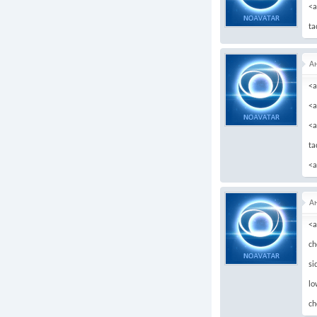
<a
ta
А
<a
<a
<a
ta
<a
А
<a
ch
si
lo
ch