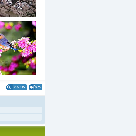
202445
8076