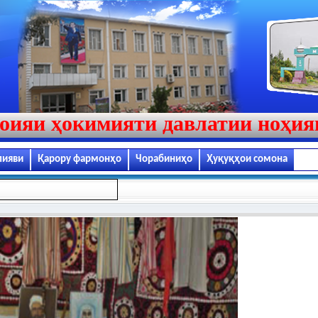
оияи ҳокимияти давлатии ноҳи
лияви
Қарору фармонҳо
Чорабиниҳо
Ҳуқуқҳои сомона