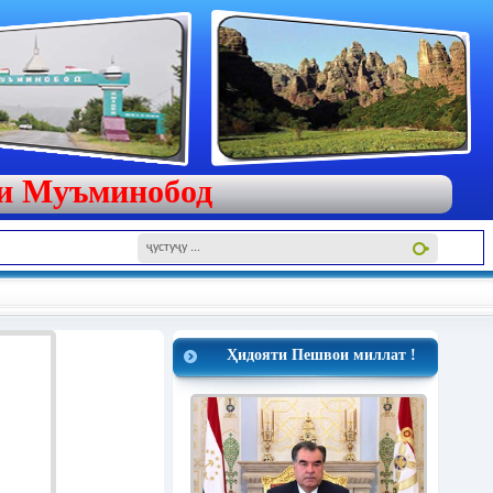
яи Муъминобод
Ҳидояти Пешвои миллат !