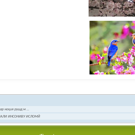
р ноҳия рушд м ...
МАЛИ ИНСОНИВУ ИСЛОМӢ