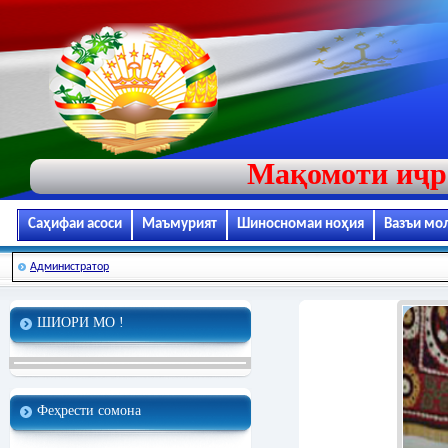
Мақомоти иҷр
Саҳифаи асоси
Маъмурият
Шиносномаи ноҳия
Вазъи мо
Администратор
ШИОРИ МО !
Феҳрести сомона