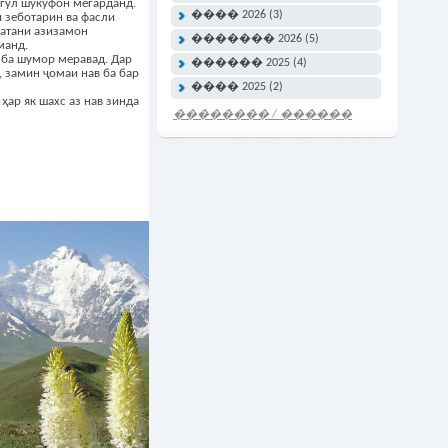
гул шукуфон мегарданд.
���� 2026 (3)
 зеботарин ва фасли
ватани азизамон
������� 2026 (5)
манд.
ба шумор меравад. Дар
������ 2025 (4)
, замин ҷомаи нав ба бар
���� 2025 (2)
ҳар як шахс аз нав зинда
�������� / ������
���� �����