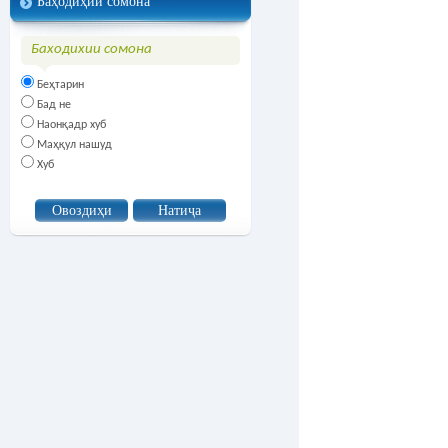
Баҳодиҳии сомона
Баходихии сомона
Беҳтарин
Бад не
Наонқадр хуб
Маҳқул нашуд
Хуб