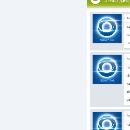
Истифодаба
А
<a
ca
ht
А
ht
ci
<a
si
wh
А
<a