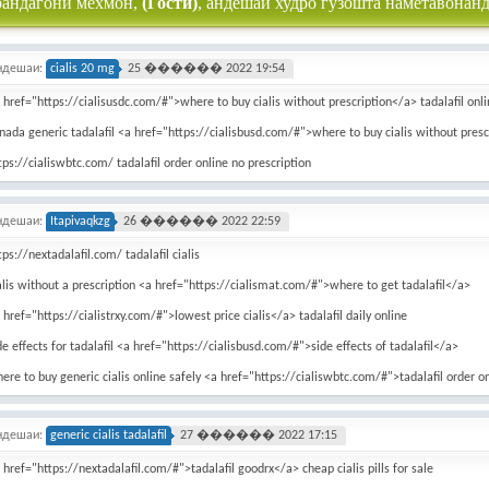
рандагони мехмон,
(Гости)
, андешаи худро гузошта наметавонанд
ндешаи:
cialis 20 mg
25 ������ 2022 19:54
 href="https://cialisusdc.com/#">where to buy cialis without prescription</a> tadalafil onli
nada generic tadalafil <a href="https://cialisbusd.com/#">where to buy cialis without pres
tps://cialiswbtc.com/ tadalafil order online no prescription
ндешаи:
Itapivaqkzg
26 ������ 2022 22:59
tps://nextadalafil.com/ tadalafil cialis
alis without a prescription <a href="https://cialismat.com/#">where to get tadalafil</a>
 href="https://cialistrxy.com/#">lowest price cialis</a> tadalafil daily online
de effects for tadalafil <a href="https://cialisbusd.com/#">side effects of tadalafil</a>
ere to buy generic cialis online safely <a href="https://cialiswbtc.com/#">tadalafil order o
ндешаи:
generic cialis tadalafil
27 ������ 2022 17:15
 href="https://nextadalafil.com/#">tadalafil goodrx</a> cheap cialis pills for sale