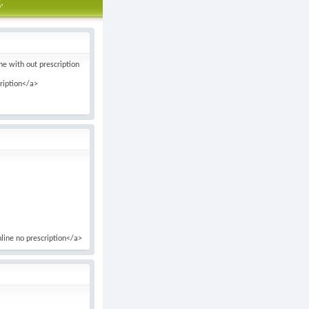
.
ne with out prescription
cription</a>
nline no prescription</a>