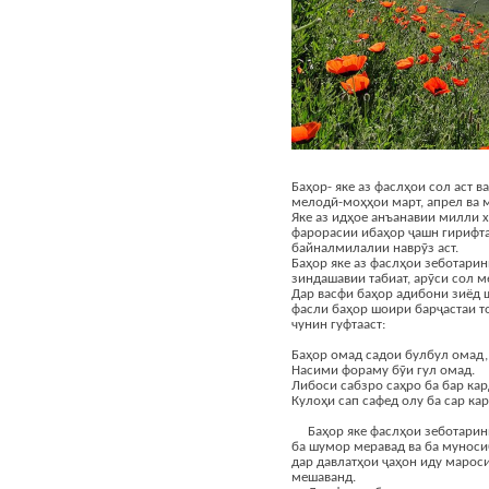
Баҳор- яке аз фаслҳои сол аст в
мелодӣ-моҳҳои март, апрел ва 
Яке аз идҳое анъанавии милли х
фарорасии ибаҳор ҷашн гирифт
байналмилалии наврӯз аст.
Баҳор яке аз фаслҳои зеботарин
зиндашавии табиат, арӯси сол 
Дар васфи баҳор адибони зиёд 
фасли баҳор шоири барҷастаи т
чунин гуфтааст:
Баҳор омад садои булбул омад,
Насими фораму бӯи гул омад.
Либоси сабзро саҳро ба бар кар
Кулоҳи сап сафед олу ба сар кар
Баҳор яке фаслҳои зеботарини
ба шумор меравад ва ба муноси
дар давлатҳои ҷаҳон иду марос
мешаванд.