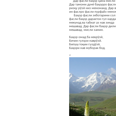
Дар фасли баҳор ҳама мисли 
Дар тамоми дунё баҳорро фасли
ризқу рӯзӣ низ меноманд. Дар 
ин фаслро фасли пурфайз мено
Баҳор фасли зеботарини сол 
фасли баҳор дарахтон гул карда
мекунад ва табиат аз нав зинда
мешавад. Дар фасли баҳор дили 
мешавад, мисли замин.
Баҳор омад ба некрӯзӣ,
Бичин гулҳои наврӯзӣ.
Бипуш тоқии гулдӯзӣ,
Баҳори нав муборак бод.
<