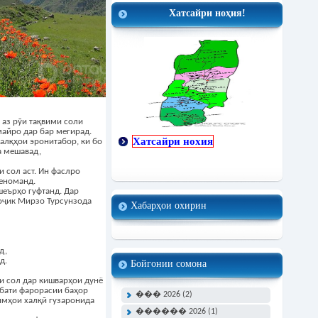
Хатсайри ноҳия!
а аз рӯи тақвими соли
майро дар бар мегирад.
Хатсайри нохия
алқҳои эронитабор, ки бо
а мешавад,
и сол аст. Ин фаслро
меноманд.
шеърҳо гуфтанд. Дар
оҷик Мирзо Турсунзода
Хабарҳои охирин
д,
д.
Бойгонии сомона
 сол дар кишварҳои дунё
бати фарорасии баҳор
��� 2026 (2)
имҳои халқӣ гузаронида
������ 2026 (1)