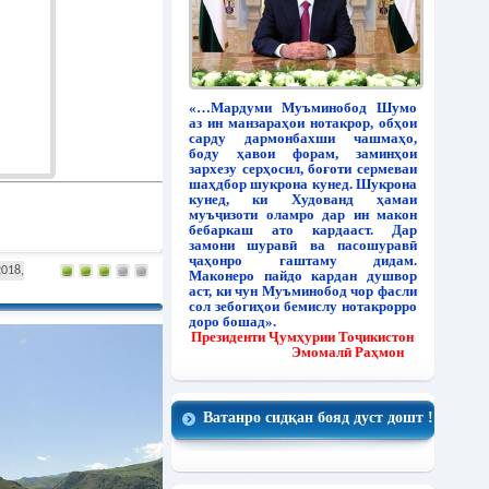
«…Мардуми Муъминобод Шумо
аз ин манзараҳои нотакрор, обҳои
сарду дармонбахши чашмаҳо,
боду ҳавои форам, заминҳои
зархезу серҳосил, боғоти сермеваи
шаҳдбор шукрона кунед. Шукрона
кунед, ки Худованд ҳамаи
муъҷизоти оламро дар ин макон
бебаркаш ато кардааст. Дар
замони шуравӣ ва пасошуравӣ
ҷаҳонро гаштаму дидам.
2018,
Маконеро пайдо кардан душвор
аст, ки чун Муъминобод чор фасли
сол зебогиҳои бемислу нотакрорро
доро бошад».
Президенти Ҷумҳурии Тоҷикистон
Эмомалӣ Раҳмон
Ватанро сидқан бояд дуст дошт !