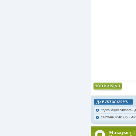
Чоп намудан
корхонаҳои саноати да
САРФАКОРИИ ОБ – А
Маълумот !