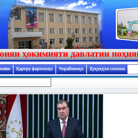
оияи ҳокимияти давлатии ноҳи
лияви
Қарору фармонҳо
Чорабиниҳо
Ҳуқуқҳои сомона