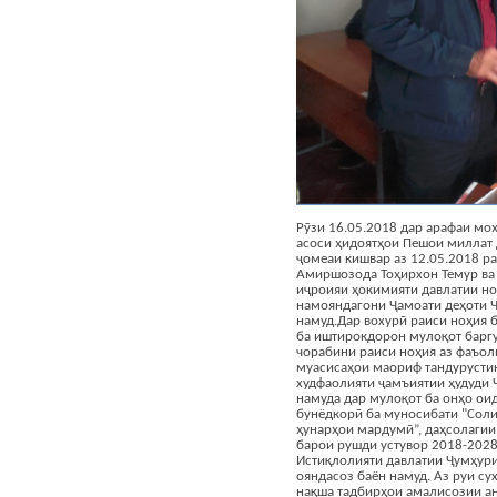
Рӯзи 16.05.2018 дар арафаи м
асоси ҳидоятҳои Пешои миллат 
ҷомеаи кишвар аз 12.05.2018 р
Амиршозода Тоҳирхон Темур ва
иҷроияи ҳокимияти давлатии но
намояндагони Ҷамоати деҳоти 
намуд.Дар вохурӣ раиси ноҳия 
ба иштирокдорон мулоқот баргу
чорабини раиси ноҳия аз фаъо
муасисаҳои маориф тандурусти
худфаолияти ҷамъиятии ҳудуди
намуда дар мулоқот ба онҳо ои
бунёдкорӣ ба муносибати "Соли
ҳунарҳои мардумӣ”, даҳсолаги
барои рушди устувор 2018-2028
Истиқлолияти давлатии Ҷумҳури
ояндасоз баён намуд. Аз руи с
нақша тадбирҳои амалисозии а