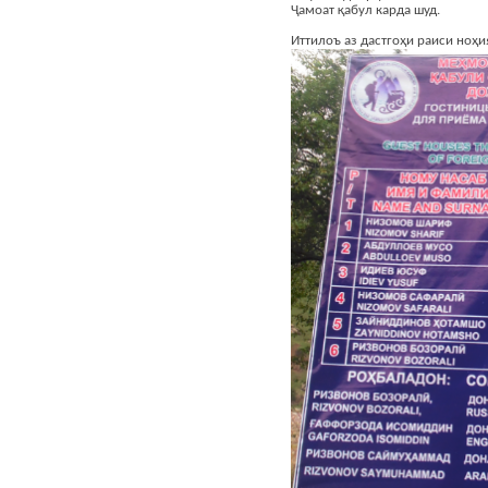
Ҷамоат қабул карда шуд.
Иттилоъ аз дастгоҳи раиси ноҳи