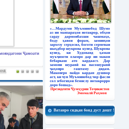
«…Мардуми Муъминобод Шумо
аз ин манзараҳои нотакрор, обҳои
сарду дармонбахши чашмаҳо,
боду ҳавои форам, заминҳои
зархезу серҳосил, боғоти сермеваи
шаҳдбор шукрона кунед. Шукрона
кунед, ки Худованд ҳамаи
омояндагони Ҷамоати
муъҷизоти оламро дар ин макон
бебаркаш ато кардааст. Дар
замони шуравӣ ва пасошуравӣ
ҷаҳонро гаштаму дидам.
2018,
Маконеро пайдо кардан душвор
аст, ки чун Муъминобод чор фасли
сол зебогиҳои бемислу нотакрорро
доро бошад».
Президенти Ҷумҳурии Тоҷикистон
Эмомалӣ Раҳмон
Ватанро сидқан бояд дуст дошт !