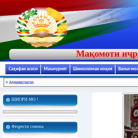
Мақомоти иҷр
Саҳифаи асоси
Маъмурият
Шиносномаи ноҳия
Вазъи мо
Администратор
ШИОРИ МО !
Феҳрести сомона