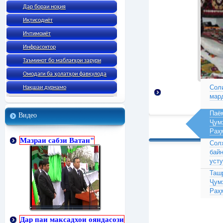
Дар бораи ноҳия
Иқтисодиёт
Ичтимоиёт
Инфрасохтор
Таъминот бо маблағҳои зарури
Омодаги ба ҳолатҳои фавқулода
Соли
Нақшаи дурнамо
мар
Паё
Видео
Ҷум
Раҳ
Мазраи сабзи Ватан"
Сол
бай
усту
Таш
Ҷум
Раҳ
Дар паи максадхои ояндасози