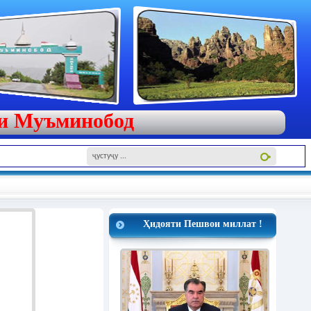
яи Муъминобод
Ҳидояти Пешвои миллат !