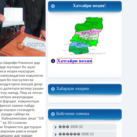
Хатсайри ноҳия!
Хатсайри нохия
оҳи Шарифи Рамазон дар
дар мулоқот бо аҳли
аиси ноҳия муҳтарам
 намояндагони мақомоти
ҳия бо масъулин ва
Чилдухтарон вохурӣ доир
Хабарҳои охирин
бо далелҳои возеҳу рушан
зор намуд. Пеш аз оғози
лиятҳои анҷомдодаи
ю фарҳанг, мақомотҳои
 Ҷамоат ошнои пайдо
ди корҳои созандагӣ,
Бойгонии сомона
 рушди сайёҳи ва
и байналмилаии амал "Об
" ва 30-солагии
��� 2026 (2)
и Тоҷикистон дастурҳои
уханронии раиси ноҳия
������ 2026 (1)
ндешаҳо дар ҳудуди