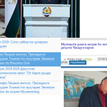
 2018- Соли сайёҳи ва ҳунарҳои
Мулоқоти раиси ноҳия бо н
думи
деҳоти Чилдухтарон
ми Пешвои миллат, Президенти
ҳурии Тоҷикистон муҳтарам Эмомали
Илова кард:
adminn
17-05-
мон ба Маҷлиси Оли
09:00
Чорабинихо
ҳои 2018-2028 Даҳсолаи
налмилалии амал "Об барои рушди
вор"
рифи Пешвои миллат, Президенти
ҳурии Тоҷикистон муҳтарам Эмомали
мон ба ноҳияи Муъминобод