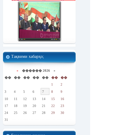
Тақвими хабарҳо;
«
������ 2026 »
��
��
��
��
��
��
��
1
2
3
4
5
6
7
8
9
10
11
12
13
14
15
16
17
18
19
20
21
22
23
24
25
26
27
28
29
30
31