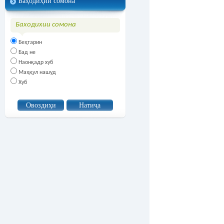
Баҳодиҳии сомона
Баходихии сомона
Беҳтарин
Бад не
Наонқадр хуб
Маҳқул нашуд
Хуб