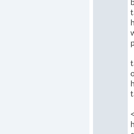
b
t
h
p
t
o
h
t
h