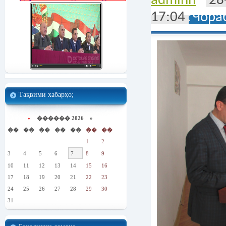
adminn
28
17:04
Чора
Тақвими хабарҳо;
«
������ 2026 »
��
��
��
��
��
��
��
1
2
3
4
5
6
7
8
9
10
11
12
13
14
15
16
17
18
19
20
21
22
23
24
25
26
27
28
29
30
31