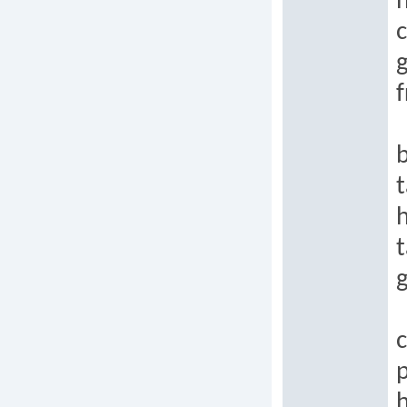
h
c
g
b
t
t
c
p
h