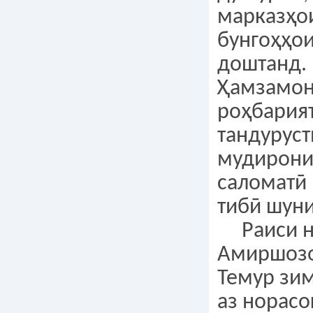
марказҳои
бунгоҳҳои
доштанд.
Ҳамзамон
роҳбария
тандуруст
мудирони
саломатӣ 
тибӣ шуни
Раиси но
Амиршозо
Темур зи
аз норасо