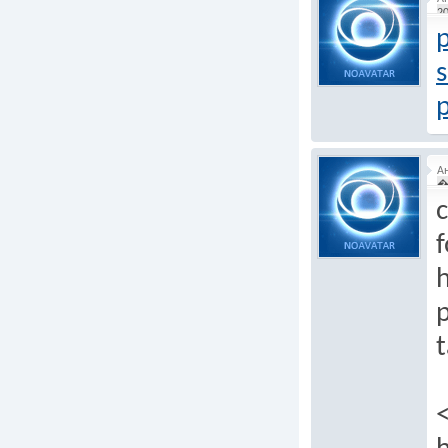
20
p
А
�
c
f
p
t