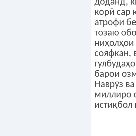
доданд, к
корӣ сар 
атрофи б
тозаю обо
ниҳолҳои
сояфкан, в
гулбудаҳ
барои озм
Наврӯз ва
миллиро 
истиқбол 