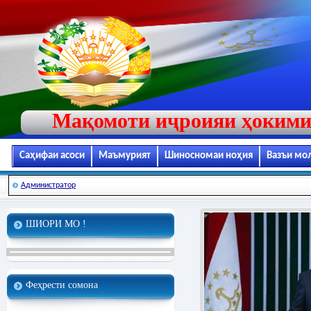
Мақомоти иҷроияи ҳокими
Саҳифаи асоси
Маъмурият
Шиносномаи ноҳия
Вазъи мо
Администратор
ШИОРИ МО !
Феҳрести сомона