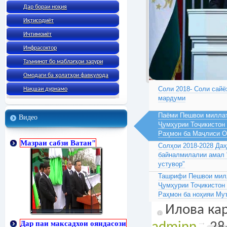
Дар бораи ноҳия
Иқтисодиёт
Ичтимоиёт
Инфрасохтор
Таъминот бо маблағҳои зарури
Омодаги ба ҳолатҳои фавқулода
Соли 2018- Соли сайё
Нақшаи дурнамо
мардуми
Паёми Пешвои миллат
Видео
Ҷумҳурии Тоҷикистон
Раҳмон ба Маҷлиси 
Мазраи сабзи Ватан"
Солҳои 2018-2028 Да
байналмилалии амал 
устувор"
Ташрифи Пешвои милл
Ҷумҳурии Тоҷикистон
Раҳмон ба ноҳияи Му
Илова кар
Дар паи максадхои ояндасози