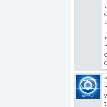
t
p
h
o
c
А
h
t