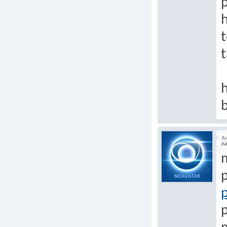
p
t
h
b
А
04
p