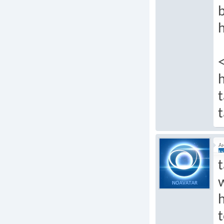
b
h
t
t
А
ta
t
t