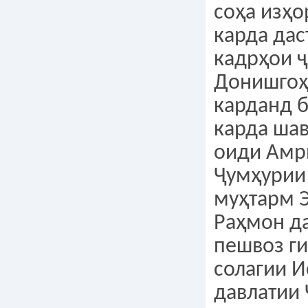
соҳа изҳо
карда дас
кадрҳои ҷ
Донишгоҳ
карданд б
карда ша
оиди Амр
Ҷумҳурии
муҳтарм 
Раҳмон д
пешвоз ги
солагии И
давлатии