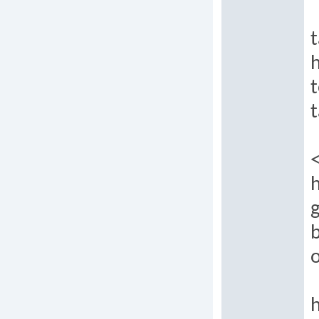
t
t
h
b
h