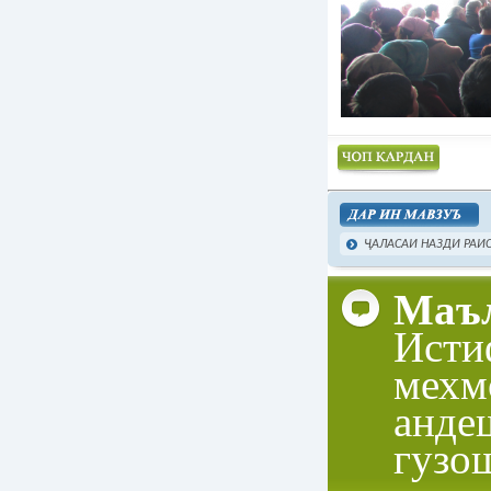
Чоп намудан
ҶАЛАСАИ НАЗДИ РАИС
Маъл
Исти
мехм
анде
гузо