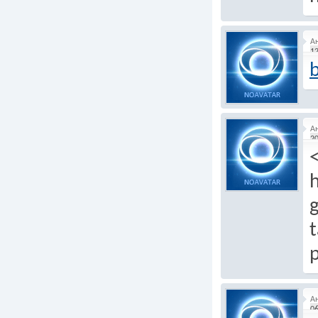
А
12
А
20
h
t
А
06