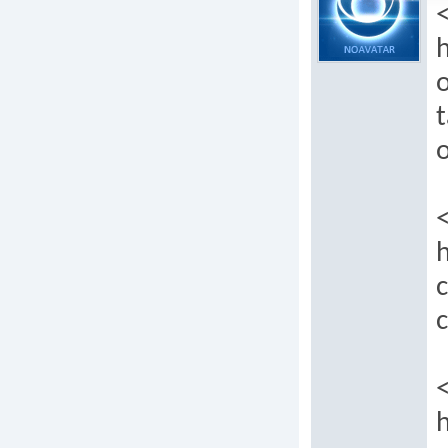
h
o
t
h
c
c
h