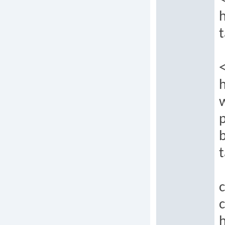
h
t
h
p
b
t
c
c
h