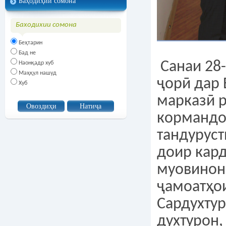
Баҳодиҳии сомона
Баходихии сомона
Беҳтарин
Бад не
Санаи 28-
Наонқадр хуб
Маҳқул нашуд
ҷорӣ дар
Хуб
марказӣ р
кормандо
тандуруст
доир кард
муовинон
ҷамоатҳои
Сардухтур
духтурон