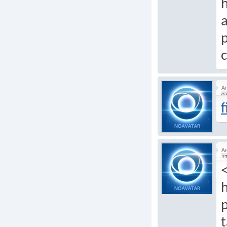
h
c
А
07
А
17
h
p
t