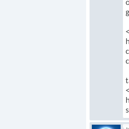
g
h
c
c
t
h
s
А