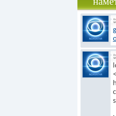
наме
А
20
g
А
20
l
c