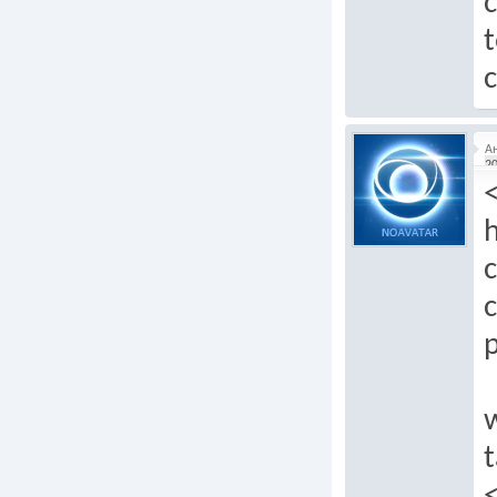
c
t
c
А
20
h
c
t