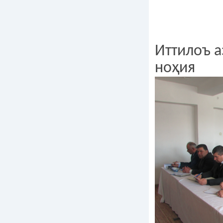
Иттилоъ а
ноҳия