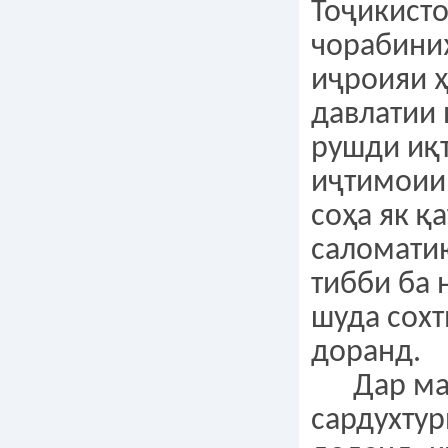
Тоҷикист
чорабини
иҷроияи 
давлатии 
рушди иқ
иҷтимоии
соҳа як қ
саломати
тибби ба 
шуда сох
доранд.
Дар маҷ
сардухтур