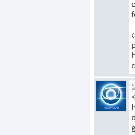
c
f
c
p
h
c
А
�
h
d