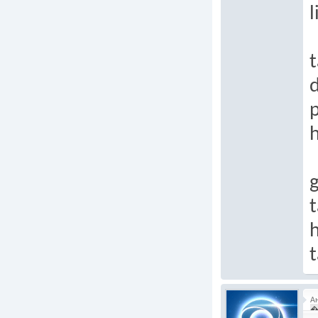
l
t
p
h
g
t
h
t
А
�