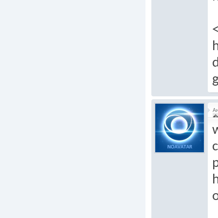
h
d
А
�
c
p
o