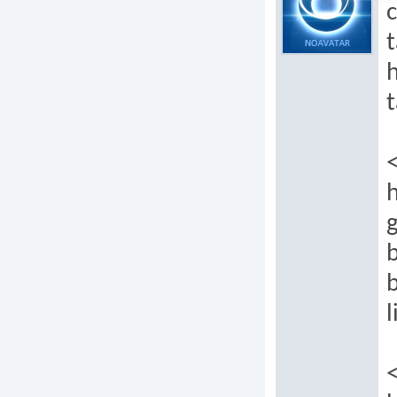
t
t
h
b
l