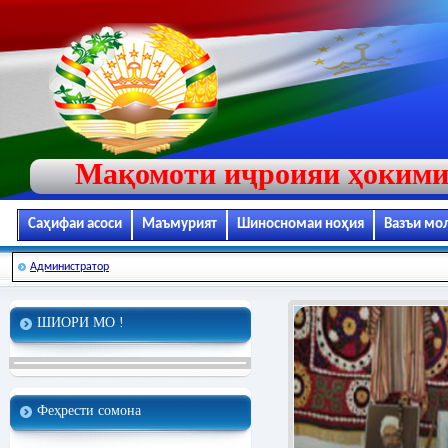
Мақомоти иҷроияи ҳокими
Саҳифаи асоси
Маъмурият
Шиносномаи ноҳия
Вазъи мо
Администратор
ШИОРИ МО !
Феҳрести сомона