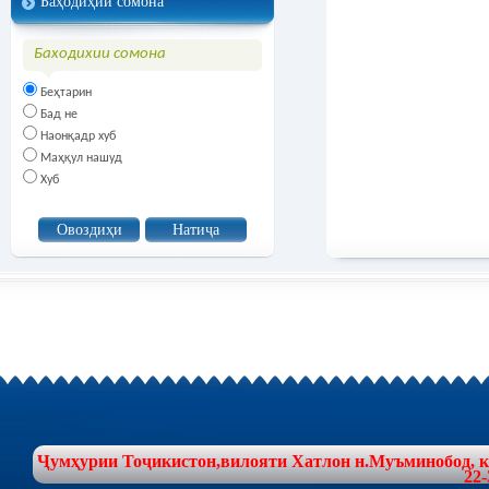
Баҳодиҳии сомона
Баходихии сомона
Беҳтарин
Бад не
Наонқадр хуб
Маҳқул нашуд
Хуб
Ҷумҳурии Тоҷикистон,вилояти Хатлон н.Муъминобод, куч
22-