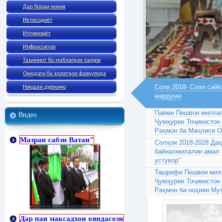
Дар бораи ноҳия
Иқтисодиёт
Ичтимоиёт
Инфрасохтор
Таъминот бо маблағҳои зарури
Омодаги ба ҳолатҳои фавқулода
Соли 2018- Соли сайё
Нақшаи дурнамо
мардуми
Паёми Пешвои миллат
Видео
Ҷумҳурии Тоҷикистон
Раҳмон ба Маҷлиси 
Мазраи сабзи Ватан"
Солҳои 2018-2028 Да
байналмилалии амал 
устувор"
Ташрифи Пешвои милл
Ҷумҳурии Тоҷикистон
Раҳмон ба ноҳияи Му
Дар паи максадхои ояндасози