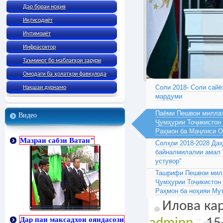
Дар бораи ноҳия
Иқтисодиёт
Ичтимоиёт
Инфрасохтор
Таъминот бо маблағҳои зарури
Омодаги ба ҳолатҳои фавқулода
Соли 2018- Соли сайё
Нақшаи дурнамо
мардуми
Паёми Пешвои миллат
Видео
Ҷумҳурии Тоҷикистон
Раҳмон ба Маҷлиси 
Мазраи сабзи Ватан"
Солҳои 2018-2028 Да
байналмилалии амал 
устувор"
Ташрифи Пешвои милл
Ҷумҳурии Тоҷикистон
Раҳмон ба ноҳияи Му
Илова кар
Дар паи максадхои ояндасози