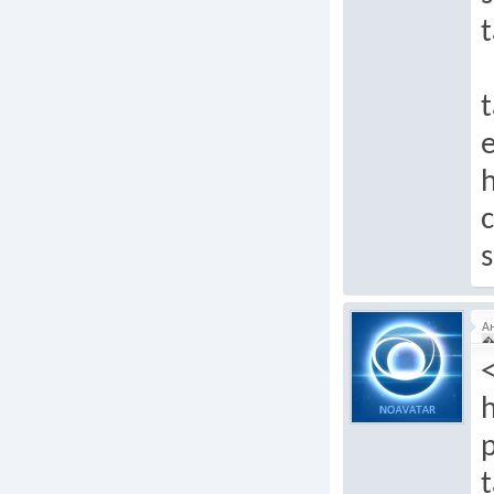
t
t
e
h
c
А
�
h
p
t