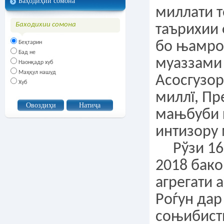
Баҳодиҳии сомона
миллати т
Баходихии сомона
таърихии
бо њамр
Беҳтарин
Бад не
муаззами
Наонқадр хуб
Маҳқул нашуд
Асосгузо
Хуб
миллї, Пр
мањбуби 
интизору 
Рўзи 16 
2018 бак
агрегати 
Роѓун дар
соњибист