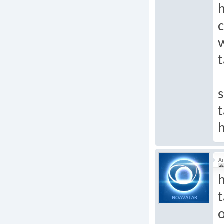
h
c
t
s
t
h
А
�
h
t