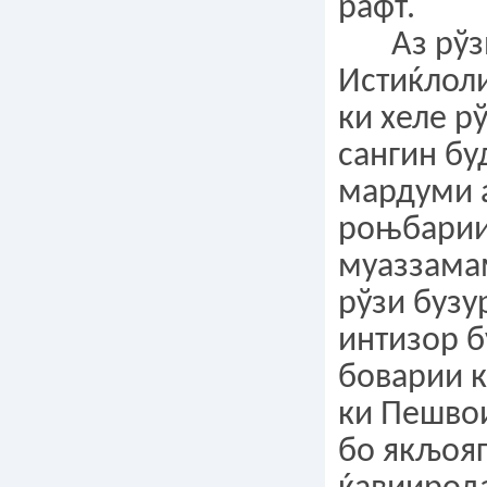
рафт.
Аз рўзњ
Истиќлоли
ки хеле р
сангин бу
мардуми 
роњбарии
муаззама
рўзи бузу
интизор 
боварии 
ки Пешво
бо якљояг