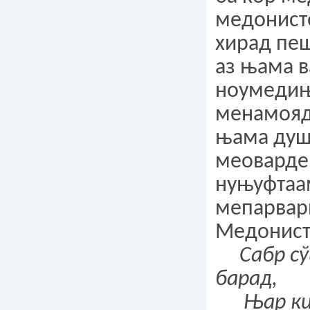
медонист
хирад пеш
аз њама в
ноумедињ
менамояд.
њама душ
меоварде
нуњуфтаа
мепарвар
Медонисте
Сабр с
барад,
Њар ки 