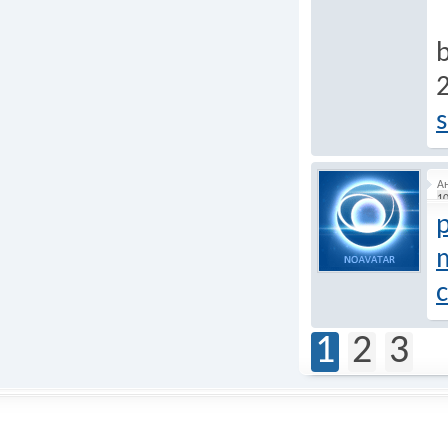
s
А
10
m
1
2
3