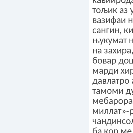
ќавиирод
тољик аз 
вазифаи 
сангин, к
њукумат н
на захира
бовар дош
марди хи
давлатро 
тамоми 
мебарора
миллат»-р
чандинсол
ба кор м