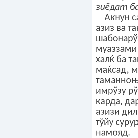
зиёдат б
Акнун са
азиз ва т
шабонарў
муаззами 
халќ ба т
маќсад, м
таманноњо
имрўзу рў
карда, да
азизи ди
тўйу суру
намояд.