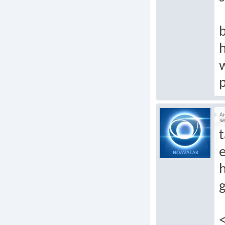
b
h
p
А
20
t
e
h