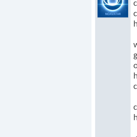
c
c
h
g
o
h
c
h