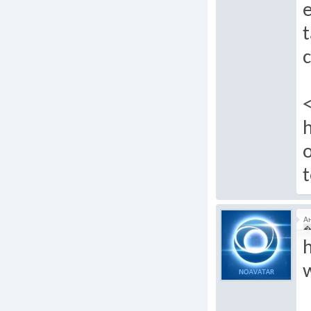
e
t
c
h
t
А
�
h
w