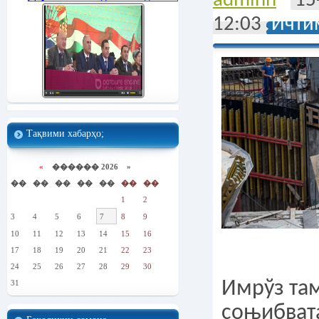
adminn
15
12:03
Ичти
Тақвими хабарҳо;
«
������ 2026 »
��
��
��
��
��
��
��
1
2
3
4
5
6
7
8
9
10
11
12
13
14
15
16
17
18
19
20
21
22
23
24
25
26
27
28
29
30
Имрўз та
31
соњибват