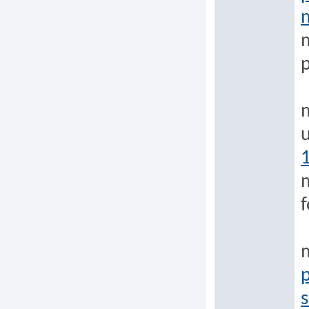
m
p
f
s