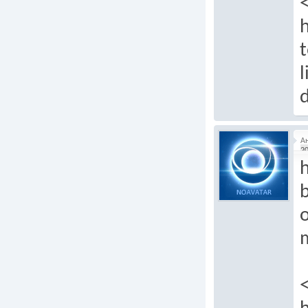
t
l
А
20
h
b