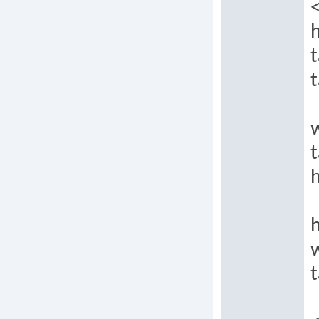
t
t
t
h
h
t