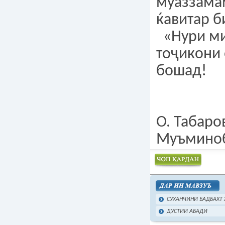
муаззама
ќавитар б
«Нури ми
тоҷикони
бошад!
О. Табаро
Муъмино
Чоп намудан
СУХАНЧИНИ БАДБАХТ
ДУСТИИ АБАДИ