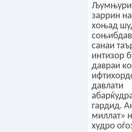
Љумњурии
заррин н
хоњад шу
соњибдав
санаи таъ
интизор б
давраи ко
ифтихорд
давлати
абарќудра
гардид. А
миллат» 
худро оѓо