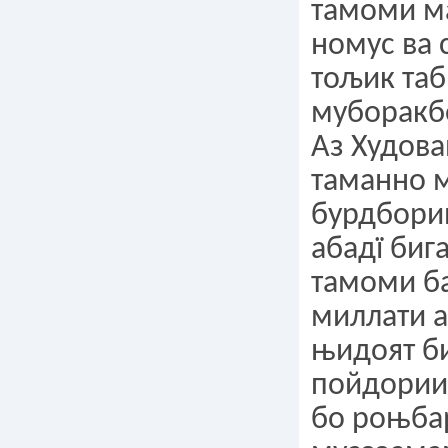
тамоми м
номус ва 
тољик та
муборакб
Аз Худова
таманно 
бурдбори
абадї биг
тамоми б
миллати 
њидоят б
пойдории
бо роњба