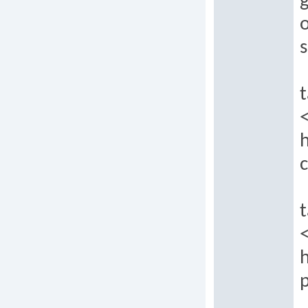
g
o
t
h
t
h