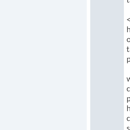
t
h
o
t
c
p
c