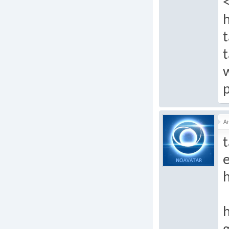
t
t
p
А
t
e
h
h