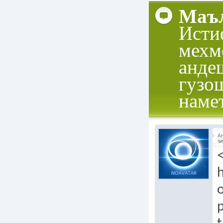
Маъл
Исти
мехм
анде
гузо
наме
А
20
h
p