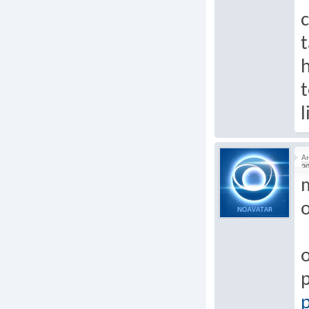
t
t
l
А
20