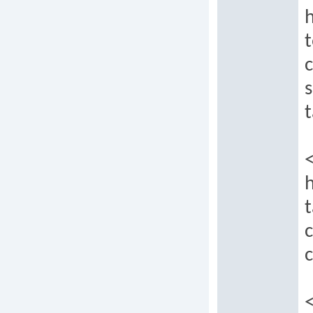
t
c
s
t
t
c
c