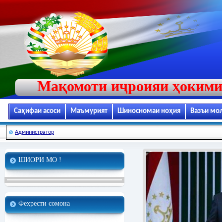
Мақомоти иҷроияи ҳокими
Саҳифаи асоси
Маъмурият
Шиносномаи ноҳия
Вазъи мо
Администратор
ШИОРИ МО !
Феҳрести сомона