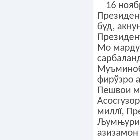
16 ноябр
Президен
буд, акну
Президен
Мо мард
сарбалан
Муъминоб
фирўзро а
Пешвои м
Асосгузо
миллї, Пр
Љумњурии
азизамон 