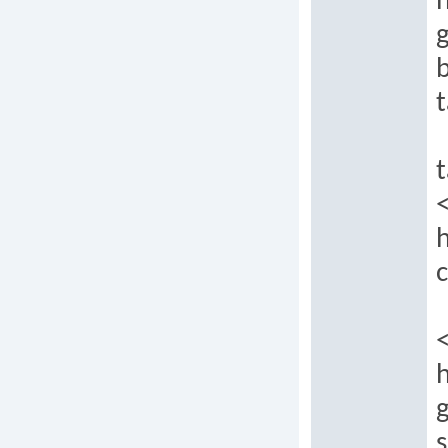
h
t
t
c
g