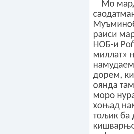
Мо мар
саодатма
Муъминоб
раиси ма
НОБ-и Ро
миллат» н
намудаем
дорем, ки
оянда та
моро нур
хоњад нам
тољик ба
кишварњо