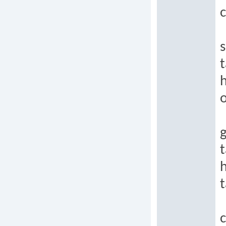
c
s
t
h
g
t
t
c