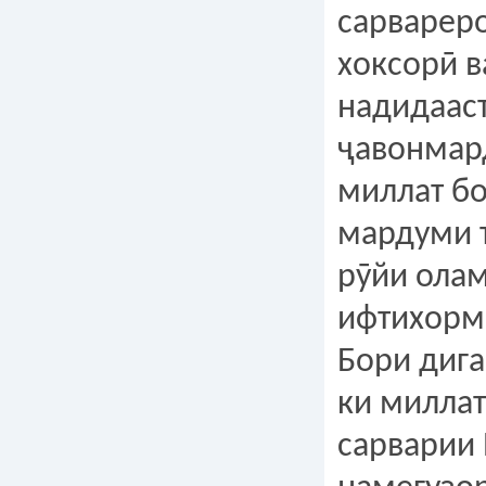
сарвареро
хоксорӣ в
надидааст
ҷавонмар
миллат бо
мардуми 
рӯйи ола
ифтихорм
Бори дига
ки миллат
сарварии