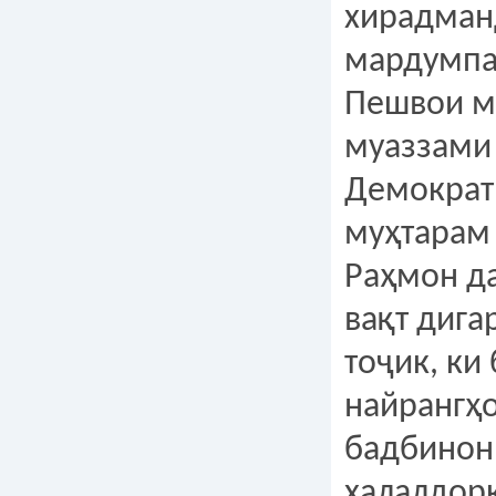
хирадман
мардумпа
Пешвои м
муаззами
Демократ
муҳтарам
Раҳмон да
вақт диг
тоҷик, ки
найрангҳ
бадбинон
халалдор