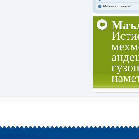
Мо тарафдорем!
Маъл
Исти
мехм
анде
гузо
наме