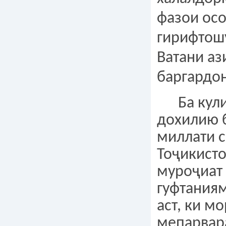
фазои ос
гирифтошу
Ватани а
баргардо
Ба кули
дохилию 
миллати 
Тоҷикисто
муроҷиат
гуфтаниям
аст, ки м
мепарвар