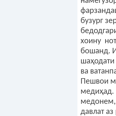
намегузор
фарзандаш
бузург зе
бедодгар
хоину но
бошанд. 
шаҳодати
ва ватан
Пешвои м
медиҳад.
медонем,
давлат аз