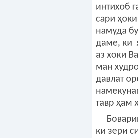
интихоб 
сари ҳоки
намуда бу
даме, ки 
аз хоки В
ман худр
давлат ор
намекуна
тавр ҳам 
Боварии
ки зери с