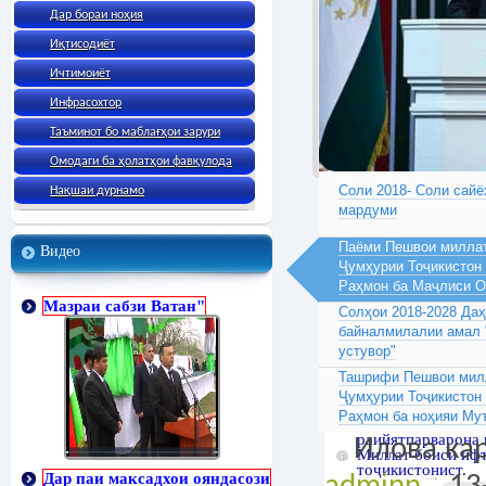
Дар бораи ноҳия
Иқтисодиёт
Ичтимоиёт
Инфрасохтор
Таъминот бо маблағҳои зарури
Омодаги ба ҳолатҳои фавқулода
Соли 2018- Соли сайё
Нақшаи дурнамо
мардуми
Паёми Пешвои миллат
Видео
Ҷумҳурии Тоҷикистон
Раҳмон ба Маҷлиси 
Мазраи сабзи Ватан"
Солҳои 2018-2028 Да
байналмилалии амал 
устувор"
Ташрифи Пешвои милл
Ҷумҳурии Тоҷикистон
Раҳмон ба ноҳияи Му
раийятпарварона
Илова кар
Миллат боиси ифт
тоҷикистонист.
Дар паи максадхои ояндасози