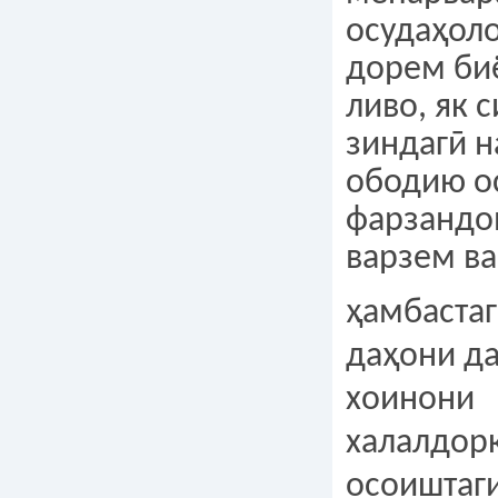
осудаҳоло
дорем биё
ливо, як 
зиндагӣ н
ободию о
фарзандо
варзем ва
ҳамбастаг
даҳони д
хоинони
халалдор
осоиштаги