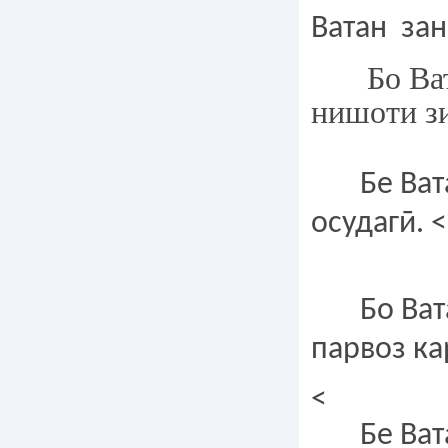
Ватан зан
Бо Вата
нишоти з
Бе Вата
осудагӣ.
<
Бо Вата
парвоз ка
<
Бе Ватан