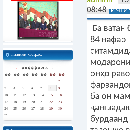
adminn
13
08:48
Ичти
Ба ватан
84 нафар
ситамдида
Тақвими хабарҳо;
модарони
«
������ 2026 »
онҳо раво
��
��
��
��
��
��
��
1
2
фарзандо
3
4
5
6
7
8
9
ба он ма
10
11
12
13
14
15
16
17
18
19
20
21
22
23
ҷангзада
24
25
26
27
28
29
30
31
бурдаанд 