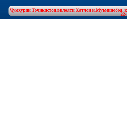
Ҷумҳурии Тоҷикистон,вилояти Хатлон н.Муъминобод, куч
22-