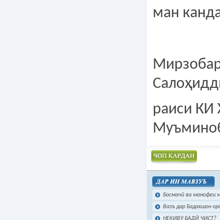
ман кан
Мирзобар
Салоҳид
раиси КИ
Муъмино
Чоп намудан
Босмачӣ ва манофеи 
Вазъ дар Бадахшон о
НЕКИВУ БАДӢ ЧИСТ?