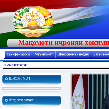
Мақомоти иҷроияи ҳокими
Саҳифаи асоси
Маъмурият
Шиносномаи ноҳия
Вазъи мо
Администратор
ШИОРИ МО !
Феҳрести сомона