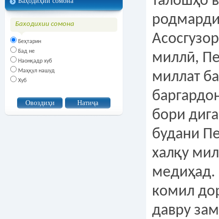
талошҳо 
Баҳодиҳии сомона
родмарди
Баходихии сомона
Асосгузор
Беҳтарин
Бад не
миллӣ, П
Наонқадр хуб
Маҳқул нашуд
миллат ба
Хуб
баргардо
бори дига
будани П
халқу ми
медиҳад.
комил дор
давру за