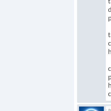
t
p
t
h
c
p
h
А