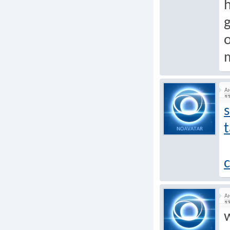
g
А
12
s
t
c
А
13
w