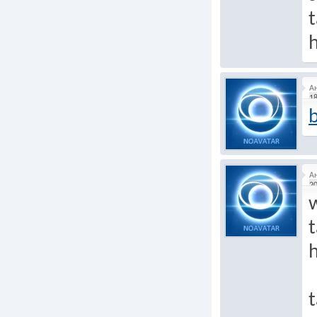
t
h
А
18
b
А
20
t
h
t