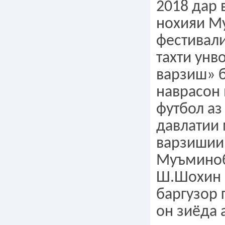
2018 дар 
нохияи М
фестивал
тахти унв
варзиш» 
наврасон 
футбол аз
давлатии
варзишии
Муъминоб
Ш.Шохин 
баргузор 
он зиёда 