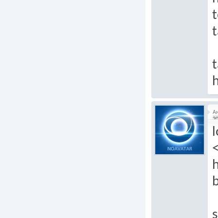
t
t
h
А
20
l
h
s