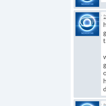
А
�
h
g
t
g
o
h
А