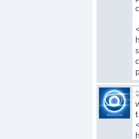
c
h
s
c
p
А
20
t
h