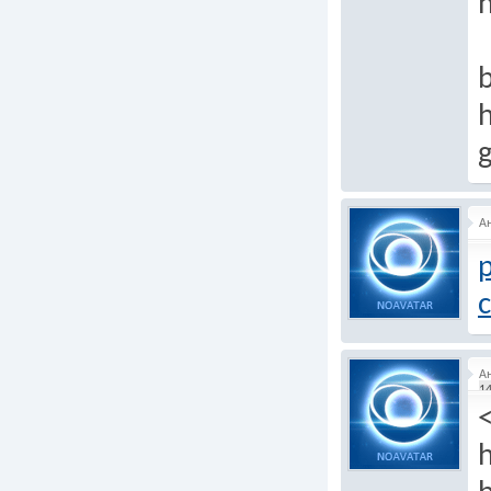
h
b
h
А
А
14
h