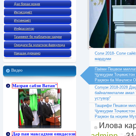
Дар бораи ноҳия
Иқтисодиёт
Ичтимоиёт
Инфрасохтор
Таъминот бо маблағҳои зарури
Омодаги ба ҳолатҳои фавқулода
Соли 2018- Соли сайё
Нақшаи дурнамо
мардуми
Паёми Пешвои миллат
Видео
Ҷумҳурии Тоҷикистон
Раҳмон ба Маҷлиси 
Мазраи сабзи Ватан"
Солҳои 2018-2028 Да
байналмилалии амал 
устувор"
Ташрифи Пешвои милл
Ҷумҳурии Тоҷикистон
Раҳмон ба ноҳияи Му
Илова кар
Дар паи максадхои ояндасози