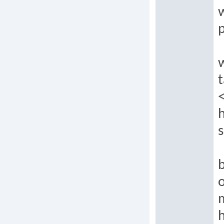
p
t
h
s
b