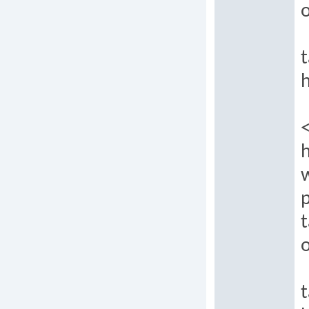
o
t
h
h
p
t
t