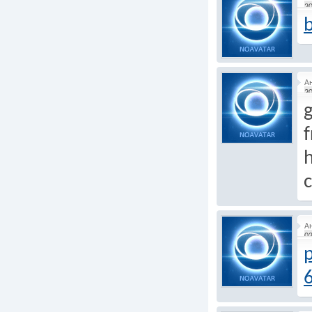
20
b
А
20
g
h
c
А
02