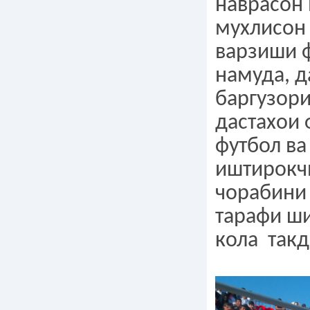
наврасон 
мухлисон
варзиши 
намуда, д
баргузори
дастахои 
футбол ва
иштирокч
чорабини 
тарафи ши
кола такд