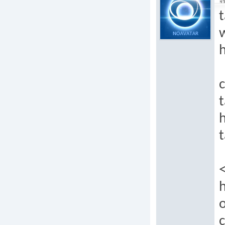
17
t
h
t
t
o
c