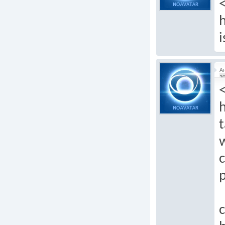
i
А
10
h
t
c
p
c