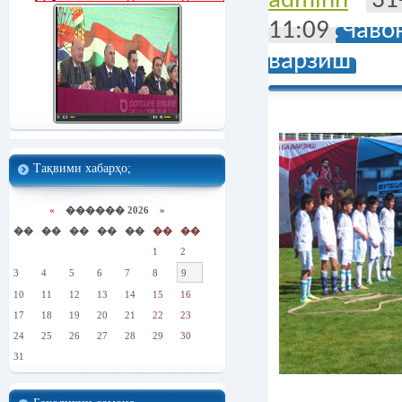
adminn
31
11:09
Чаво
варзиш
Тақвими хабарҳо;
«
������ 2026 »
��
��
��
��
��
��
��
1
2
3
4
5
6
7
8
9
10
11
12
13
14
15
16
17
18
19
20
21
22
23
24
25
26
27
28
29
30
31