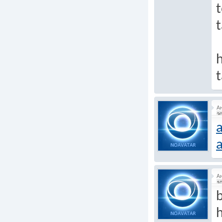
t
h
t
А
20
a
А
10
b
h