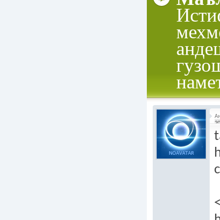
Исти
мехм
анде
гузо
наме
А
20
t
h
h