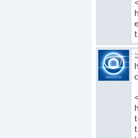
h
e
t
А
20
h
c
t