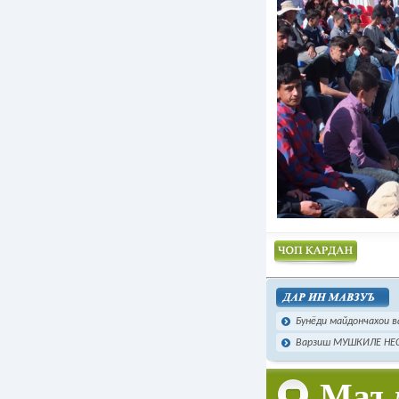
Чоп намудан
Бунёди майдончахои ва
Варзиш МУШКИЛЕ НЕС
Маъл