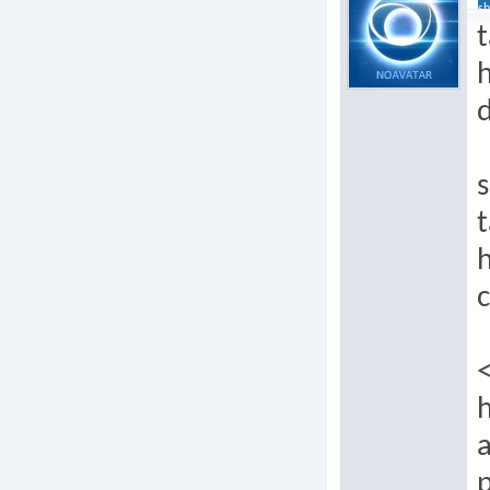
sh
t
h
s
t
h
c
h