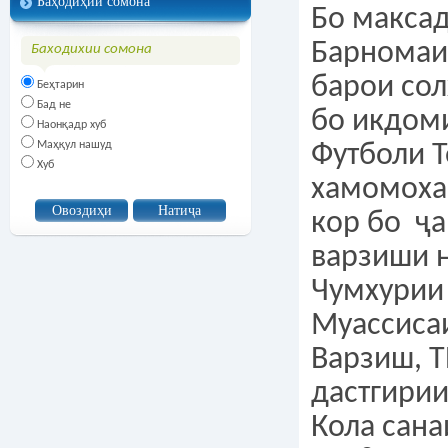
Баҳодиҳии сомона
Бо макса
Барномаи
Баходихии сомона
барои сол
Беҳтарин
Бад не
бо икдом
Наонқадр хуб
Маҳқул нашуд
Футболи Т
Хуб
хамомоха
кор бо ҷа
варзиши 
Чумхурии 
Муассисаи
Варзиш, Т
дастгирии
Кола сана