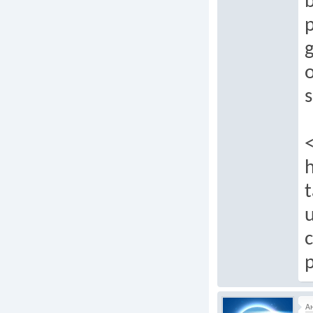
g
o
t
u
А