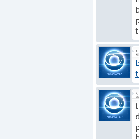
t
А
18
b
t
А
�
t
p