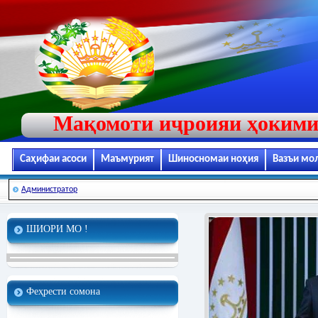
Мақомоти иҷроияи ҳокими
Саҳифаи асоси
Маъмурият
Шиносномаи ноҳия
Вазъи мо
Администратор
ШИОРИ МО !
Феҳрести сомона