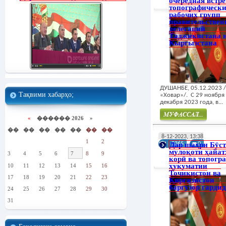
очередная встре
топографически
рабочих групп
правительстве
делегаций
Таджикистана 
Кыргызстана
ДУШАНБЕ, 05.12.2023 
Тақвими хабарҳо;
«Ховар»/. С 29 ноября
декабря 2023 года, в...
«
������ 2026 »
��
��
��
��
��
��
��
Муфасал
8-12-2023, 13:38
1
2
Дар шаҳри Бӯс
2365
0
мулоқоти ҳайат
3
4
5
6
7
8
9
корӣ ва топогр
ҳукуматии
10
11
12
13
14
15
16
Тоҷикистон ва
17
18
19
20
21
22
23
Қирғизистон
баргузор гардид
24
25
26
27
28
29
30
31