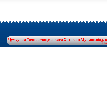
Ҷумҳурии Тоҷикистон,вилояти Хатлон н.Муъминобод, куч
22-