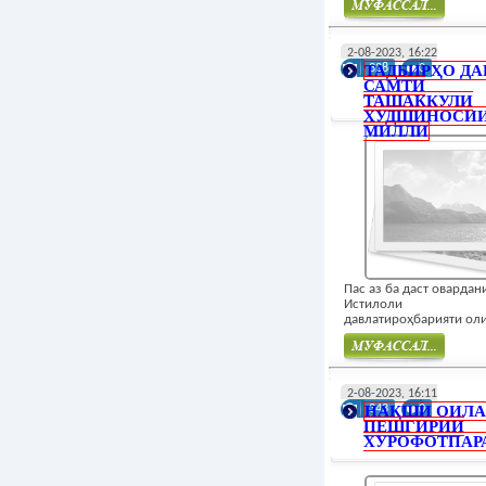
Муфасал
2-08-2023, 16:22
ТАДБИРҲО ДА
328
0
САМТИ
ТАШАККУЛИ
ХУДШИНОСИ
МИЛЛИ
Пас аз ба даст овардан
Истилоли
давлатироҳбарияти оли
Муфасал
2-08-2023, 16:11
НАҚШИ ОИЛА
343
0
ПЕШГИРИИ
ХУРОФОТПАР