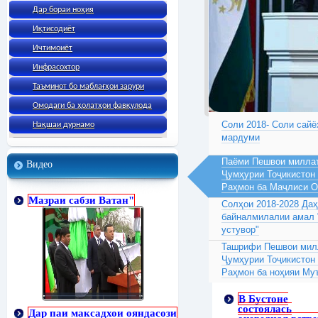
Дар бораи ноҳия
Иқтисодиёт
Ичтимоиёт
Инфрасохтор
Таъминот бо маблағҳои зарури
Омодаги ба ҳолатҳои фавқулода
Соли 2018- Соли сайё
Нақшаи дурнамо
мардуми
Паёми Пешвои миллат
Видео
Ҷумҳурии Тоҷикистон
Раҳмон ба Маҷлиси 
Мазраи сабзи Ватан"
Солҳои 2018-2028 Да
байналмилалии амал 
устувор"
Ташрифи Пешвои милл
Ҷумҳурии Тоҷикистон
Раҳмон ба ноҳияи Му
В Бустоне
состоялась
Дар паи максадхои ояндасози