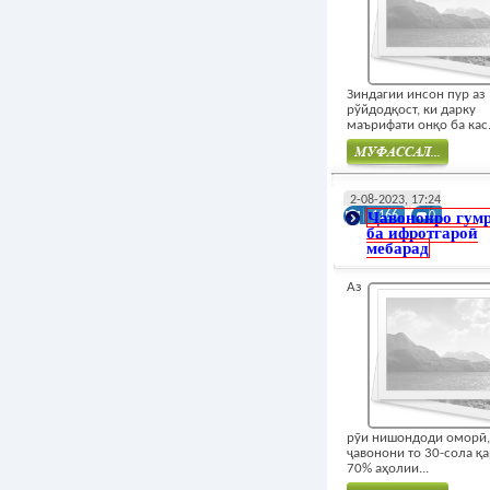
Зиндагии инсон пур аз
рўйдодқост, ки дарку
маърифати онқо ба кас.
Муфасал
2-08-2023, 17:24
Ҷавононро гум
1166
0
ба ифротгароӣ
мебарад
Аз
рӯи нишондоди оморӣ,
ҷавонони то 30-сола қ
70% аҳолии...