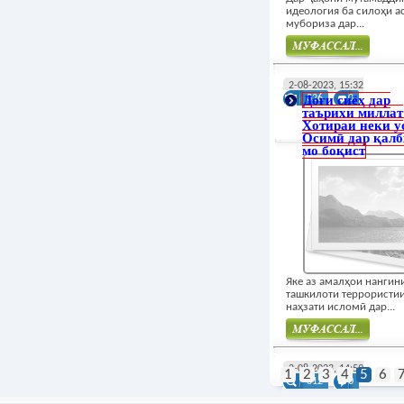
идеология ба силоҳи а
мубориза дар...
Муфасал
2-08-2023, 15:32
Доғи сиёҳ дар
326
0
таърихи миллат
Хотираи неки у
Осимӣ дар қалб
мо боқист
Яке аз амалҳои нангин
ташкилоти террористи
наҳзати исломӣ дар...
Муфасал
2-08-2023, 14:59
1
2
3
4
5
6
312
0