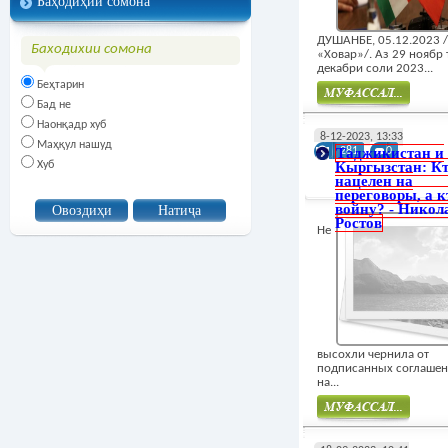
Баҳодиҳии сомона
ДУШАНБЕ, 05.12.2023
Баходихии сомона
«Ховар»/. Аз 29 ноябр 
декабри соли 2023...
Беҳтарин
Бад не
Наонқадр хуб
Муфасал
8-12-2023, 13:33
Маҳқул нашуд
Таджикистан и
281
0
Хуб
Кыргызстан: К
нацелен на
переговоры, а к
войну? - Никол
Ростов
Не
высохли чернила от
подписанных соглаше
на...
Муфасал