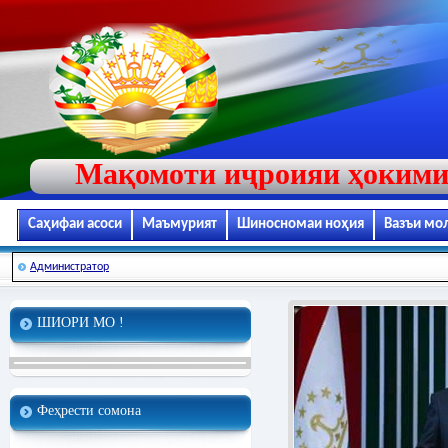
Мақомоти иҷроияи ҳокими
Саҳифаи асоси
Маъмурият
Шиносномаи ноҳия
Вазъи мо
Администратор
ШИОРИ МО !
Феҳрести сомона