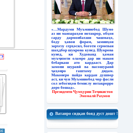
«…Мардуми Муъминобод Шумо
аз ин манзараҳои нотакрор, обҳои
сарду дармонбахши чашмаҳо,
боду ҳавои форам, заминҳои
зархезу серҳосил, боғоти сермеваи
шаҳдбор шукрона кунед. Шукрона
кунед, ки Худованд ҳамаи
Т?
муъҷизоти оламро дар ин макон
бебаркаш ато кардааст. Дар
замони шуравӣ ва пасошуравӣ
ҷаҳонро гаштаму дидам.
Маконеро пайдо кардан душвор
аст, ки чун Муъминобод чор фасли
сол зебогиҳои бемислу нотакрорро
доро бошад».
Президенти Ҷумҳурии Тоҷикистон
Эмомалӣ Раҳмон
Ватанро сидқан бояд дуст дошт !
26