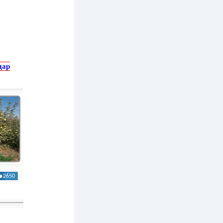
дар
2650