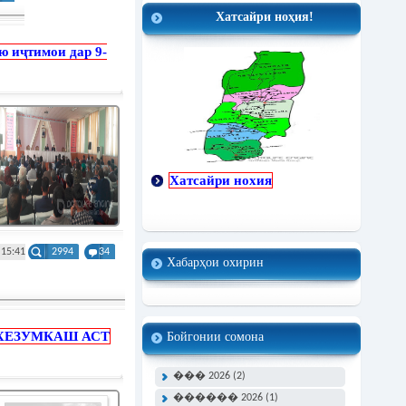
Хатсайри ноҳия!
 иҷтимои дар 9-
Хатсайри нохия
 15:41
2994
34
Хабарҳои охирин
ХЕЗУМКАШ АСТ
Бойгонии сомона
��� 2026 (2)
������ 2026 (1)