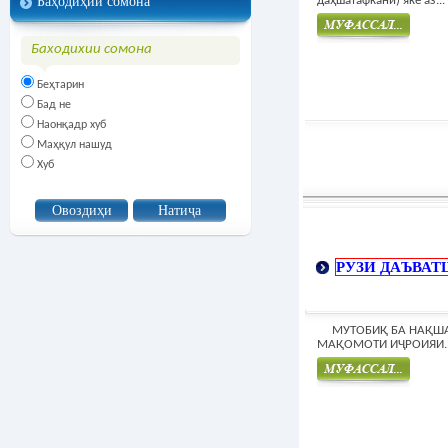
Баҳодиҳии сомона
даҳшатафканӣ) яке аз...
Баходихии сомона
Муфасал
Беҳтарин
Бад не
Наонқадр хуб
Маҳқул нашуд
Хуб
РУЗИ ДАЪВАТ
МУТОБИҚ БА НАҚШ
МАҚОМОТИ ИҶРОИЯИ..
Муфасал