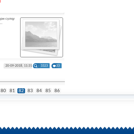
ри сулҳу
..
20-09-2018, 11:31
3323
33
80
81
82
83
84
85
86