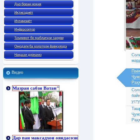
Дар бораи ноҳия
Иқтисодиёт
Ичтимоиёт
Инфрасохтор
Таъминот бо маблағҳои зарури
Омодаги ба ҳолатҳои фавқулода
Соли
Нақшаи дурнамо
мар
Паё
Видео
Ҷум
Раҳ
Мазраи сабзи Ватан"
Сол
бай
усту
Таш
Ҷум
Раҳ
Дар паи максадхои ояндасози