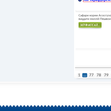
Сафари кории Асосгузо
ваҳдати миллӣ-Пешвои.
Муфасал
1
...
77
78
79