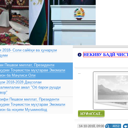
 2018- Соли сайёҳи ва ҳунарҳои
НЕКИВУ БАДӢ ЧИС
думи
ми Пешвои миллат, Президенти
ҳурии Тоҷикистон муҳтарам Эмомали
...
мон ба Маҷлиси Оли
ҳои 2018-2028 Даҳсолаи
налмилалии амал "Об барои рушди
вор"
рифи Пешвои миллат, Президенти
ҳурии Тоҷикистон муҳтарам Эмомали
мон ба ноҳияи Муъминобод
Муфасал
14-10-2018, 09:00
4052