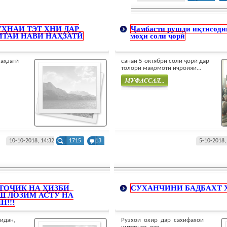
ҲНАИ ТЭТ ҲНИ ДАР
Ҷамбасти рушди иқтисодию
ТАИ НАВИ НАҲЗАТӢ
моҳи соли ҷорӣ
наҳзатӣ
санаи 5-октябри соли ҷорӣ дар
толори мақомоти иҷроияи...
Муфасал
10-10-2018, 14:32
1715
13
5-10-2018,
ТОҶИК НА ҲИЗБИ
СУХАНЧИНИ БАДБАХТ 
Ш ЛОЗИМ АСТУ НА
Н!!!
нидан,
Рузхои охир дар сахифахои