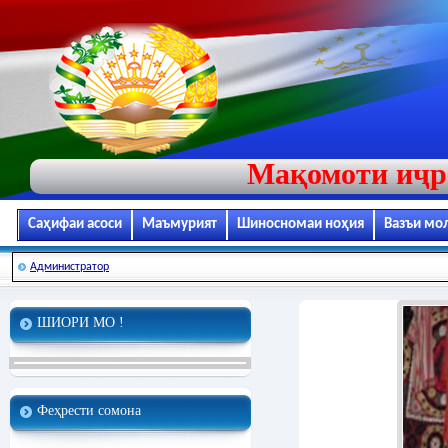
Мақомоти иҷр
Саҳифаи асоси
Маъмурият
Шиносномаи ноҳия
Вазъи мо
Администратор
ШИОРИ МО !
Феҳрести сомона