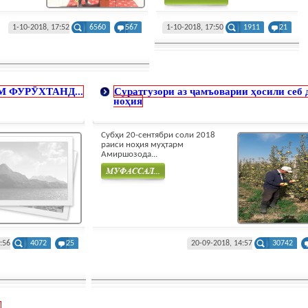
Муфасал
1-10-2018, 17:52
6560
567
1-10-2018, 17:50
1911
21
 ФУРӮХТАНД...
Суратгузори аз ҷамъоварии ҳосили себ 
ноҳия
Субҳи 20-сентябри соли 2018
раиси ноҳия муҳтарм
Амиршозода...
Муфасал
:56
4072
25
20-09-2018, 14:57
30742
!