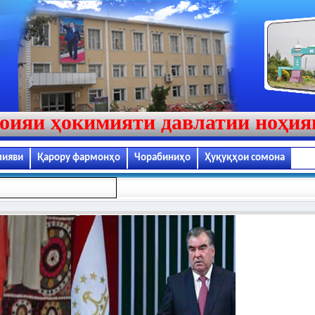
оияи ҳокимияти давлатии ноҳи
лияви
Қарору фармонҳо
Чорабиниҳо
Ҳуқуқҳои сомона