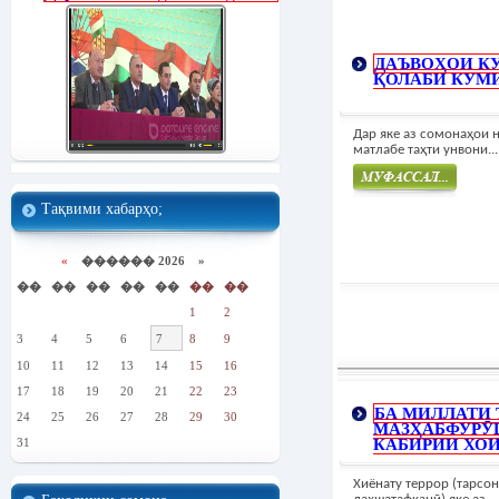
ДАЪВОҲОИ КУ
ҚОЛАБИ КУМИ
Дар яке аз сомонаҳои 
матлабе таҳти унвони...
Тақвими хабарҳо;
Муфасал
«
������ 2026 »
��
��
��
��
��
��
��
1
2
3
4
5
6
7
8
9
10
11
12
13
14
15
16
17
18
19
20
21
22
23
БА МИЛЛАТИ 
24
25
26
27
28
29
30
МАЗҲАБФУРӮ
31
КАБИРИИ ХОИ
Хиёнату террор (тарсо