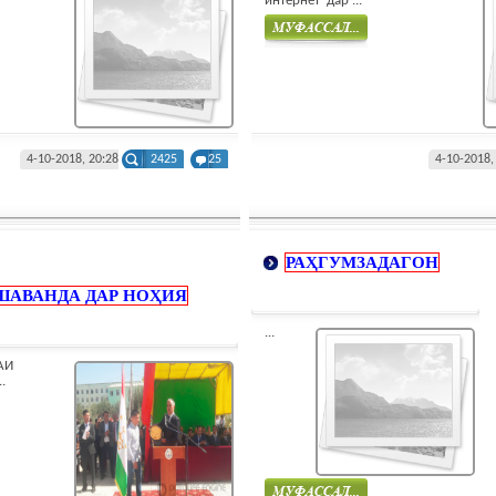
интернет дар ...
Муфасал
4-10-2018, 20:28
2425
25
4-10-2018,
РАҲГУМЗАДАГОН
ШАВАНДА ДАР НОҲИЯ
...
АИ
.