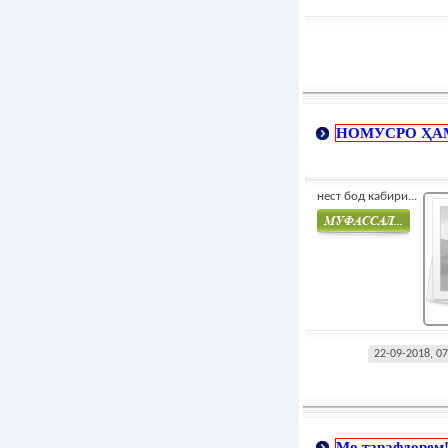
НОМУСРО ҲАМ
нест бод кабири...
Муфасал
22-09-2018, 07
Мо тарафдорем