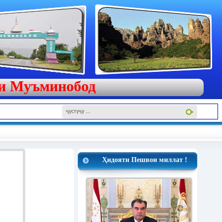
яи Муъминобод
Ҳидояти Пешвои миллат !