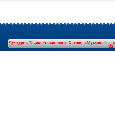
Ҷумҳурии Тоҷикистон,вилояти Хатлон н.Муъминобод, куч
22-