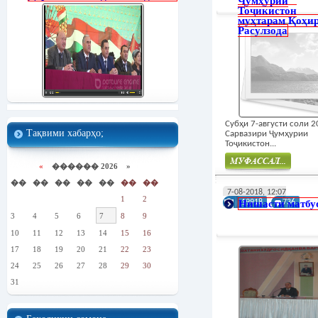
Ҷумҳурии
Тоҷикистон
муҳтарам Қоҳи
Расулзода
Субҳи 7-августи соли 
Тақвими хабарҳо;
Сарвазири Ҷумҳурии
Тоҷикистон...
«
������ 2026 »
��
��
��
��
��
��
��
Муфасал
7-08-2018, 12:07
1
2
Нишасти матбу
19918
736
3
4
5
6
7
8
9
10
11
12
13
14
15
16
17
18
19
20
21
22
23
24
25
26
27
28
29
30
31