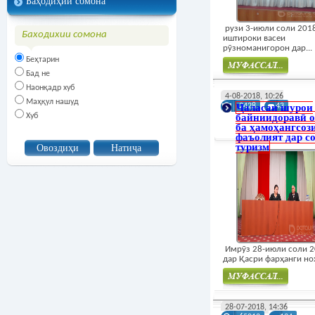
Баҳодиҳии сомона
рузи 3-июли соли 201
Баходихии сомона
иштироки васеи
рӯзноманигорон дар...
Беҳтарин
Бад не
Наонқадр хуб
Муфасал
4-08-2018, 10:26
Маҳқул нашуд
Ҷаласаи шурои
2428
43
Хуб
байниидоравӣ 
ба ҳамоҳангсоз
фаъолият дар с
туризм
Имрӯз 28-июли соли 
дар Қасри фарҳанги ноҳ
Муфасал
28-07-2018, 14:36