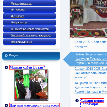
Дар бораи ноҳия
Иқтисодиёт
Ичтимоиёт
Инфрасохтор
Таъминот бо маблағҳои зарури
Омодаги ба ҳолатҳои фавқулода
Соли 2018- Соли сайё
Нақшаи дурнамо
мардуми
Паёми Пешвои миллат
Видео
Ҷумҳурии Тоҷикистон
Раҳмон ба Маҷлиси 
Мазраи сабзи Ватан"
Солҳои 2018-2028 Да
байналмилалии амал 
устувор"
Ташрифи Пешвои милл
Ҷумҳурии Тоҷикистон
Раҳмон ба ноҳияи Му
Сафари кории
Сарвазири
Дар паи максадхои ояндасози