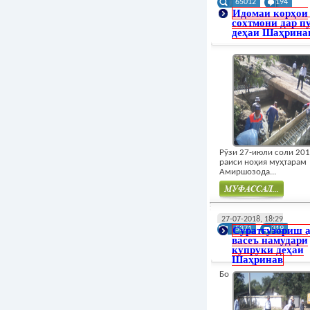
65012
194
Идомаи корҳои
сохтмони дар п
деҳаи Шаҳрина
Рӯзи 27-июли соли 20
раиси ноҳия муҳтарам
Амиршозода...
Муфасал
27-07-2018, 18:29
Суратгузориш а
5371
319
васеъ намудари
купруки деҳаи
Шаҳринав
Бо