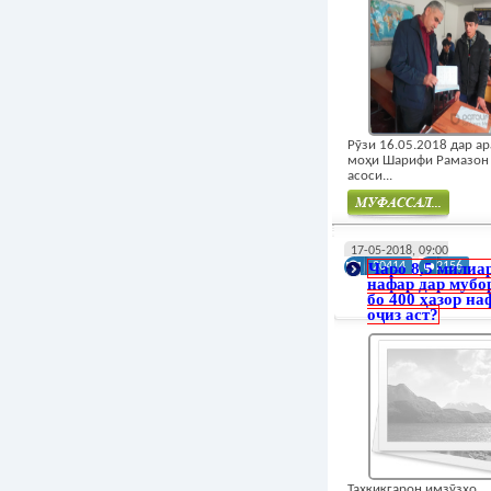
Рӯзи 16.05.2018 дар а
моҳи Шарифи Рамазон
асоси...
Муфасал
17-05-2018, 09:00
Чаро 8,5 милиа
20414
2156
нафар дар мубо
бо 400 ҳазор на
оҷиз аст?
Таҳқиқгарон имзӯзҳо