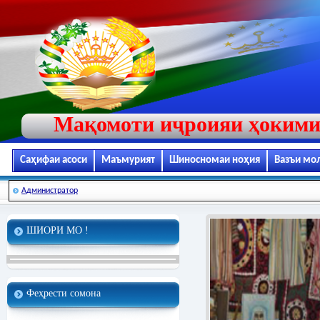
Мақомоти иҷроияи ҳокими
Саҳифаи асоси
Маъмурият
Шиносномаи ноҳия
Вазъи мо
Администратор
ШИОРИ МО !
Феҳрести сомона