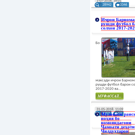
1-07-2018, 18:01
28942
3346
Ичрои Барнома
рушди футбол б
солхои 2017-202
Бо
максади ичрои Барном
рушди футбол барои с
2017-2020 ва...
Муфасал
31-05-2018, 11:09
Мулоқоти раис
4157
54
ноҳия бо
номояндагони
Ҷамоати деҳоти
Чилдухтарон