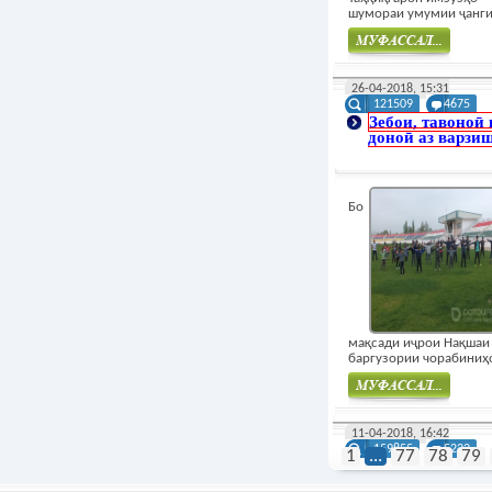
шумораи умумии ҷангиё
Муфасал
26-04-2018, 15:31
121509
4675
Зебои, тавоноӣ 
доноӣ аз варзиш
Бо
мақсади иҷрои Нақшаи
баргузории чорабиниҳо
Муфасал
11-04-2018, 16:42
159855
5222
1
...
77
78
79