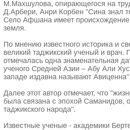
М.Махшулова, опирающегося на тру
Д.Арбери, Анри Корбен "Сина знал т
Село Афшана имеет происхождение и
земля.
По мнению известного историка и све
великий таджикский ученый и врач. П
отмечалась одна знаменательная дат
ученого Средней Азии – Абу Али Хус
западе издавна называют Авиценна"
Далее этот автор отмечает, что "жиз
была связана с эпохой Саманидов, о
таджикского народа".
Известные ученые - академики Берт