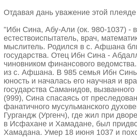
Отдавая дань уважение этой плеяде 
"Ибн Сина, Абу-Али (ок. 980-1037) 
естествоиспытатель, врач, математи
мыслитель. Родился в с. Афшана бл
государства. Отец Ибн Сина - Абдал
чиновником финансового ведомства. 
из с. Афшана. В 985 семья Ибн Сины
юность и началась его научная и вр
государства Саманидов, вызванног
(999), Сина спасаясь от преследова
фанатичного мусульманского духовен
Гургандж (Ургенч), где жил при дво
в Исфахане и Хамадане, был придво
Хамадана. Умер 18 июня 1037 и пох